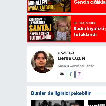
Gencin çığlıkla
EDITÖRÜN SEÇTIĞI
Kadın kıyafeti
tutuklandı
GAZETECI
Berke ÖZEN
Kapaklı Gazetesi Editör
Bunlar da ilginizi çekebilir