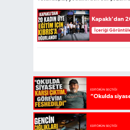
Kapaklı'dan 20
İçeriği Görüntül
EDITÖRÜN SEÇTIĞI
“Okulda siyase
EDITÖRÜN SEÇTIĞI