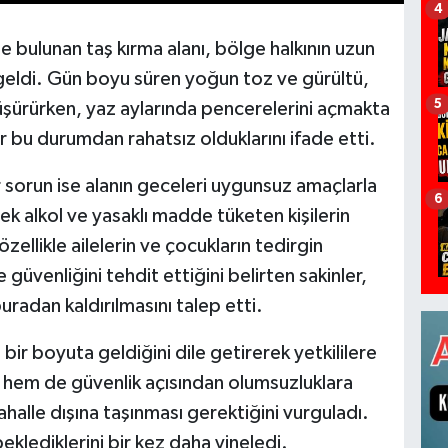
4
 bulunan taş kırma alanı, bölge halkının uzun
e geldi. Gün boyu süren yoğun toz ve gürültü,
5
düşürürken, yaz aylarında pencerelerini açmakta
ar bu durumdan rahatsız olduklarını ifade etti.
er sorun ise alanın geceleri uygunsuz amaçlarla
6
rek alkol ve yasaklı madde tüketen kişilerin
ellikle ailelerin ve çocukların tedirgin
üvenliğini tehdit ettiğini belirten sakinler,
radan kaldırılmasını talep etti.
bir boyuta geldiğini dile getirerek yetkililere
e hem de güvenlik açısından olumsuzluklara
halle dışına taşınması gerektiğini vurguladı.
eklediklerini bir kez daha yineledi.