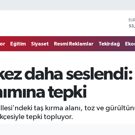
ST
61
G.
68
or
Eğitim
Siyaset
Resmi Reklamlar
Tekirdağ
Eko
Bİ
14
BI
79
kez daha seslendi: 
DO
45
EU
ımına tepki
53
esi’ndeki taş kırma alanı, toz ve gürültün
çesiyle tepki topluyor.