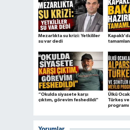
Mezarlıkta su krizi: Yetkililer
Kapaklı’da
su var dedi
tamamlan
“Okulda siyasete karşı
Ülkü Ocak
çıktım, görevim feshedildi"
Türkeş ve 
programı
Yorumlar