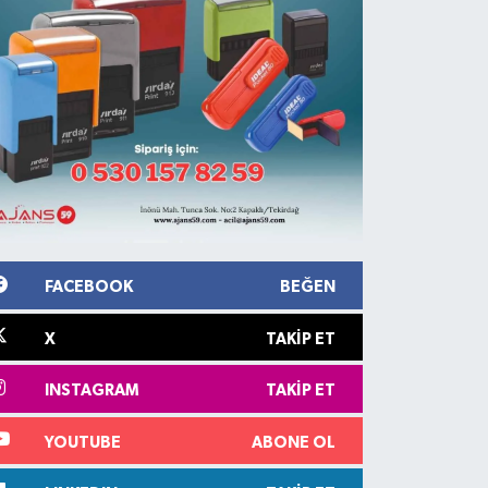
FACEBOOK
BEĞEN
X
TAKIP ET
INSTAGRAM
TAKIP ET
YOUTUBE
ABONE OL