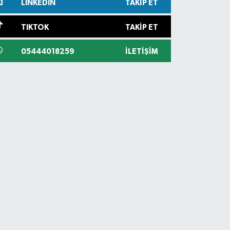
LINKEDIN
TAKIP ET
TIKTOK
TAKIP ET
05444018259
İLETIŞIM