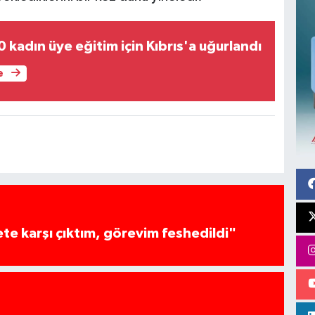
 kadın üye eğitim için Kıbrıs'a uğurlandı
e
te karşı çıktım, görevim feshedildi"