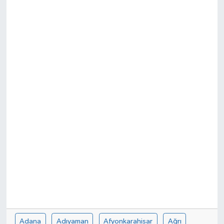
Ekonomi
Sağlık
Teknoloji
Yaşam
Adana
Adıyaman
Afyonkarahisar
Ağrı