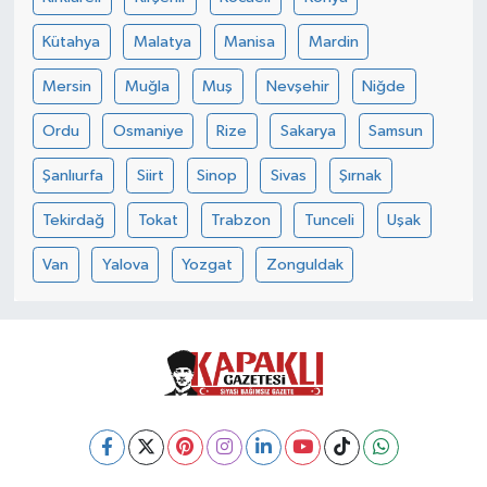
Kütahya
Malatya
Manisa
Mardin
Mersin
Muğla
Muş
Nevşehir
Niğde
Ordu
Osmaniye
Rize
Sakarya
Samsun
Şanlıurfa
Siirt
Sinop
Sivas
Şırnak
Tekirdağ
Tokat
Trabzon
Tunceli
Uşak
Van
Yalova
Yozgat
Zonguldak