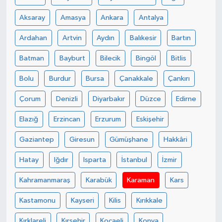
Aksaray
Amasya
Ankara
Antalya
Ardahan
Artvin
Aydın
Balıkesir
Bartın
Batman
Bayburt
Bilecik
Bingöl
Bitlis
Bolu
Burdur
Bursa
Çanakkale
Çankırı
Çorum
Denizli
Diyarbakır
Düzce
Edirne
Elazığ
Erzincan
Erzurum
Eskişehir
Gaziantep
Giresun
Gümüşhane
Hakkâri
Hatay
Iğdır
Isparta
İstanbul
İzmir
Kahramanmaraş
Karabük
Karaman
Kars
Kastamonu
Kayseri
Kilis
Kırıkkale
Kırklareli
Kırşehir
Kocaeli
Konya