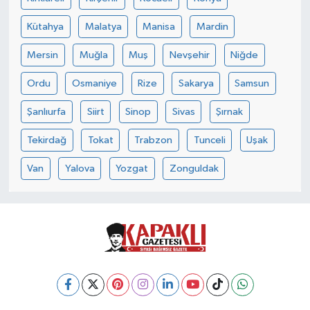
Kütahya
Malatya
Manisa
Mardin
Mersin
Muğla
Muş
Nevşehir
Niğde
Ordu
Osmaniye
Rize
Sakarya
Samsun
Şanlıurfa
Siirt
Sinop
Sivas
Şırnak
Tekirdağ
Tokat
Trabzon
Tunceli
Uşak
Van
Yalova
Yozgat
Zonguldak