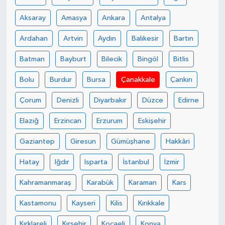
Aksaray
Amasya
Ankara
Antalya
Ardahan
Artvin
Aydın
Balıkesir
Bartın
Batman
Bayburt
Bilecik
Bingöl
Bitlis
Bolu
Burdur
Bursa
Çanakkale
Çankırı
Çorum
Denizli
Diyarbakır
Düzce
Edirne
Elazığ
Erzincan
Erzurum
Eskişehir
Gaziantep
Giresun
Gümüşhane
Hakkâri
Hatay
Iğdır
Isparta
İstanbul
İzmir
Kahramanmaraş
Karabük
Karaman
Kars
Kastamonu
Kayseri
Kilis
Kırıkkale
Kırklareli
Kırşehir
Kocaeli
Konya