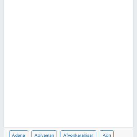
Ekonomi
Sağlık
Teknoloji
Yaşam
Adana
Adıyaman
Afyonkarahisar
Ağrı