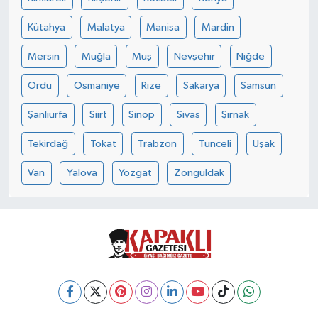
Kütahya
Malatya
Manisa
Mardin
Mersin
Muğla
Muş
Nevşehir
Niğde
Ordu
Osmaniye
Rize
Sakarya
Samsun
Şanlıurfa
Siirt
Sinop
Sivas
Şırnak
Tekirdağ
Tokat
Trabzon
Tunceli
Uşak
Van
Yalova
Yozgat
Zonguldak