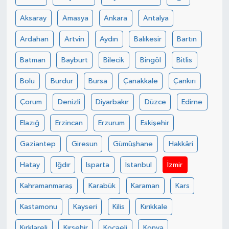
Aksaray
Amasya
Ankara
Antalya
Ardahan
Artvin
Aydın
Balıkesir
Bartın
Batman
Bayburt
Bilecik
Bingöl
Bitlis
Bolu
Burdur
Bursa
Çanakkale
Çankırı
Çorum
Denizli
Diyarbakır
Düzce
Edirne
Elazığ
Erzincan
Erzurum
Eskişehir
Gaziantep
Giresun
Gümüşhane
Hakkâri
Hatay
Iğdır
Isparta
İstanbul
İzmir
Kahramanmaraş
Karabük
Karaman
Kars
Kastamonu
Kayseri
Kilis
Kırıkkale
Kırklareli
Kırşehir
Kocaeli
Konya