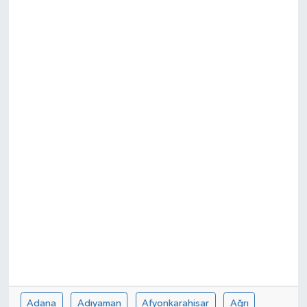
Ekonomi
Sağlık
Teknoloji
Yaşam
Adana
Adıyaman
Afyonkarahisar
Ağrı