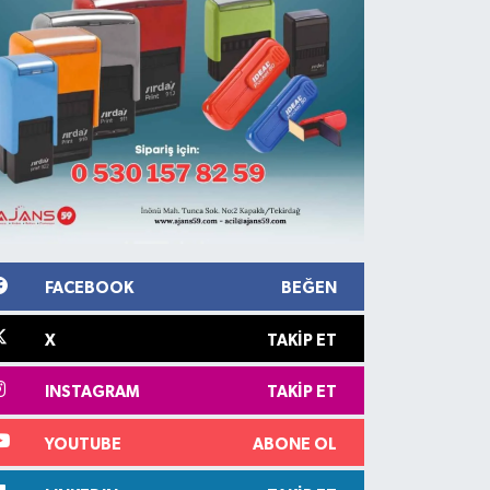
FACEBOOK
BEĞEN
X
TAKIP ET
INSTAGRAM
TAKIP ET
YOUTUBE
ABONE OL