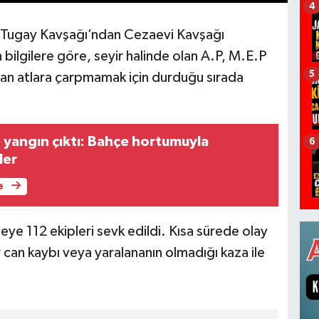
4
 Tugay Kavşağı’ndan Cezaevi Kavşağı
bilgilere göre, seyir halinde olan A.P, M.E.P
5
ıkan atlara çarpmamak için durduğu sırada
e yangın çıktı: Bahçe hortumuyla
6
ler
e
ye 112 ekipleri sevk edildi. Kısa sürede olay
r can kaybı veya yaralananın olmadığı kaza ile