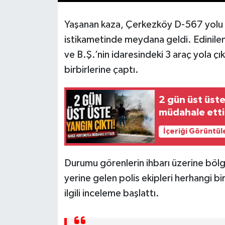
Yaşanan kaza, Çerkezköy D-567 yolu
istikametinde meydana geldi. Edinilen 
ve B.Ş.’nin idaresindeki 3 araç yola ç
birbirlerine çaptı.
2 gün üst üst
müdahale etti
İçeriği Görüntül
Durumu görenlerin ihbarı üzerine bölge
yerine gelen polis ekipleri herhangi bi
ilgili inceleme başlattı.