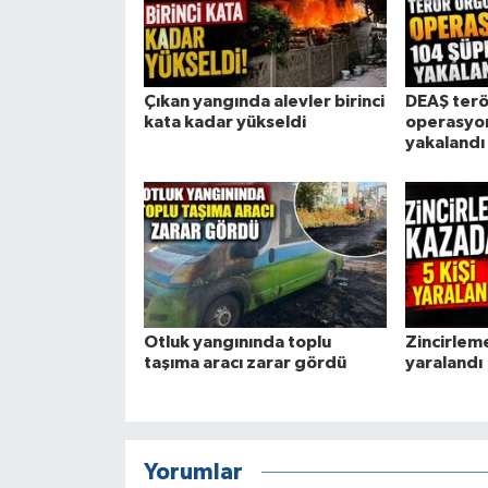
Çıkan yangında alevler birinci
DEAŞ terö
kata kadar yükseldi
operasyon
yakalandı
Otluk yangınında toplu
Zincirleme
taşıma aracı zarar gördü
yaralandı
Yorumlar