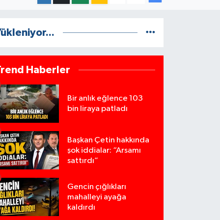
ükleniyor...
Trend Haberler
Bir anlık eğlence 103
bin liraya patladı
Başkan Çetin hakkında
şok iddialar: “Arsamı
sattırdı”
Gencin çığlıkları
mahalleyi ayağa
kaldırdı