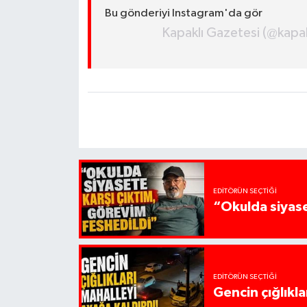
Bu gönderiyi Instagram'da gör
Kapaklı Gazetesi (@kapakl
EDITÖRÜN SEÇTIĞI
“Okulda siyase
EDITÖRÜN SEÇTIĞI
Gencin çığlıkla