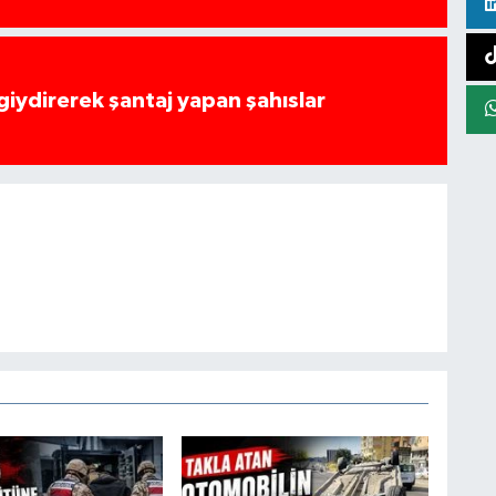
 giydirerek şantaj yapan şahıslar