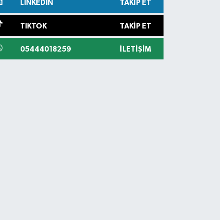
LINKEDIN
TAKIP ET
TIKTOK
TAKIP ET
05444018259
İLETIŞIM