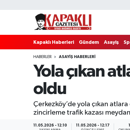
Kapaklı Haberleri
Tekirdağ Nöbetçi Eczaneler
Gündem
Tekirdağ Hava Durumu
Kapaklı Haberleri
Gündem
Asayiş
Sp
Asayiş
Tekirdağ Namaz Vakitleri
HABERLER
ASAYIŞ HABERLERI
Yola çıkan at
Spor
Tekirdağ Trafik Yoğunluk Haritası
Eğitim
Süper Lig Puan Durumu ve Fikstür
oldu
Siyaset
Tüm Manşetler
Çerkezköy’de yola çıkan atlara
Resmi Reklamlar
Son Dakika Haberleri
zincirleme trafik kazası meydan
Tekirdağ
Haber Arşivi
11.05.2026 - 12:10
11.05.2026 - 12:17
YAYINLANMA
GÜNCELLEME
OKUNM