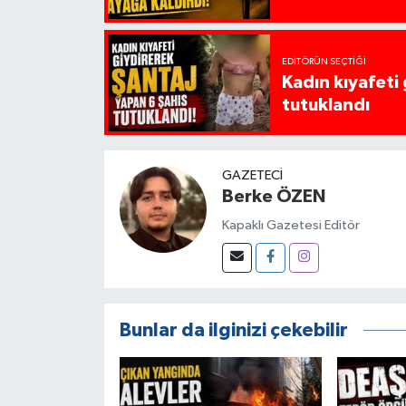
EDITÖRÜN SEÇTIĞI
Kadın kıyafeti
tutuklandı
GAZETECI
Berke ÖZEN
Kapaklı Gazetesi Editör
Bunlar da ilginizi çekebilir