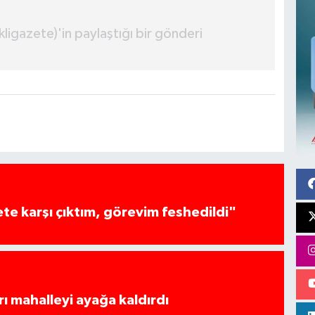
igazete)'in paylaştığı bir gönderi
te karşı çıktım, görevim feshedildi"
rı mahalleyi ayağa kaldırdı