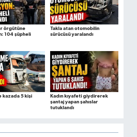
r örgütüne
Takla atan otomobilin
: 104 şüpheli
sürücüsü yaralandı
 kazada 5 kişi
Kadın kıyafeti giydirerek
şantaj yapan şahıslar
tutuklandı