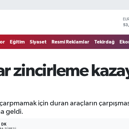
EU
53
ST
61
G.
68
or
Eğitim
Siyaset
Resmi Reklamlar
Tekirdağ
Eko
Bİ
14
BI
79
lar zincirleme kaz
DO
45
 çarpmamak için duran araçların çarpışması
a geldi.
1 DK
A SÜRESI