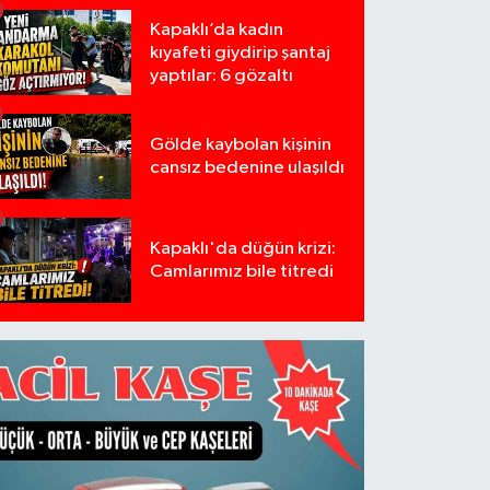
Kapaklı’da kadın
kıyafeti giydirip şantaj
yaptılar: 6 gözaltı
Gölde kaybolan kişinin
cansız bedenine ulaşıldı
Kapaklı'da düğün krizi:
Camlarımız bile titredi