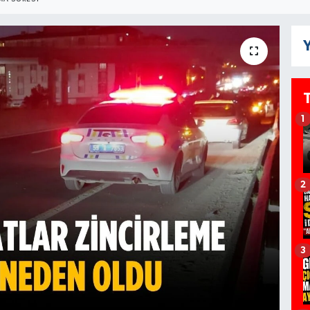
Y
1
2
3