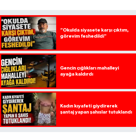
“Okulda siyasete karşı çıktım,
görevim feshedildi"
Gencin çığlıkları mahalleyi
ayağa kaldırdı
Kadın kıyafeti giydirerek
şantaj yapan şahıslar tutuklandı