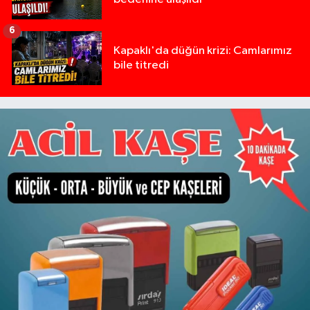
6
Kapaklı'da düğün krizi: Camlarımız
bile titredi