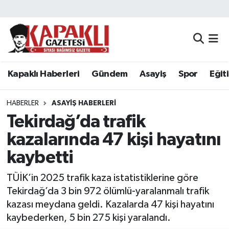
Kapaklı Haberleri
Tekirdağ Nöbetçi Eczaneler
Gündem
Tekirdağ Hava Durumu
Kapaklı Haberleri
Gündem
Asayiş
Spor
Eğit
Asayiş
Tekirdağ Namaz Vakitleri
HABERLER
ASAYIŞ HABERLERI
Spor
Tekirdağ Trafik Yoğunluk Haritası
Tekirdağ’da trafik
kazalarında 47 kişi hayatını
Eğitim
Süper Lig Puan Durumu ve Fikstür
kaybetti
Siyaset
Tüm Manşetler
TÜİK’in 2025 trafik kaza istatistiklerine göre
Tekirdağ’da 3 bin 972 ölümlü-yaralanmalı trafik
Resmi Reklamlar
Son Dakika Haberleri
kazası meydana geldi. Kazalarda 47 kişi hayatını
kaybederken, 5 bin 275 kişi yaralandı.
Tekirdağ
Haber Arşivi