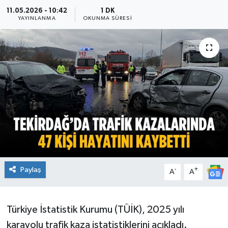
11.05.2026 - 10:42
1 DK
Ekonomi
YAYINLANMA
OKUNMA SÜRESI
Sağlık
Teknoloji
Yaşam
Paylaş
-
+
A
A
Türkiye İstatistik Kurumu (TÜİK), 2025 yılı
karayolu trafik kaza istatistiklerini açıkladı.