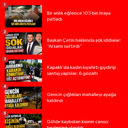
1
Bir anlık eğlence 103 bin liraya
patladı
2
Başkan Çetin hakkında şok iddialar:
“Arsamı sattırdı”
3
Kapaklı’da kadın kıyafeti giydirip
şantaj yaptılar: 6 gözaltı
4
Gencin çığlıkları mahalleyi ayağa
kaldırdı
5
Gölde kaybolan kişinin cansız
bedenine ulaşıldı