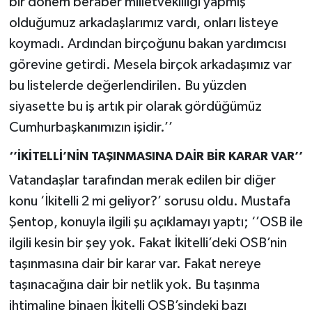
bir dönem beraber milletvekilliği yapmış
olduğumuz arkadaşlarımız vardı, onları listeye
koymadı. Ardından birçoğunu bakan yardımcısı
görevine getirdi. Mesela birçok arkadaşımız var
bu listelerde değerlendirilen. Bu yüzden
siyasette bu iş artık pir olarak gördüğümüz
Cumhurbaşkanımızın işidir.’’
‘’İKİTELLİ’NİN TAŞINMASINA DAİR BİR KARAR VAR’’
Vatandaşlar tarafından merak edilen bir diğer
konu ‘İkitelli 2 mi geliyor?’ sorusu oldu. Mustafa
Şentop, konuyla ilgili şu açıklamayı yaptı; ‘’OSB ile
ilgili kesin bir şey yok. Fakat İkitelli’deki OSB’nin
taşınmasına dair bir karar var. Fakat nereye
taşınacağına dair bir netlik yok. Bu taşınma
ihtimaline binaen İkitelli OSB’sindeki bazı