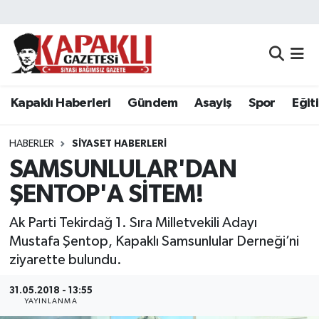
Kapaklı Haberleri
Tekirdağ Nöbetçi Eczaneler
Gündem
Tekirdağ Hava Durumu
Kapaklı Haberleri
Gündem
Asayiş
Spor
Eğit
Asayiş
Tekirdağ Namaz Vakitleri
HABERLER
SIYASET HABERLERI
Spor
Tekirdağ Trafik Yoğunluk Haritası
SAMSUNLULAR'DAN
ŞENTOP'A SİTEM!
Eğitim
Süper Lig Puan Durumu ve Fikstür
Ak Parti Tekirdağ 1. Sıra Milletvekili Adayı
Siyaset
Tüm Manşetler
Mustafa Şentop, Kapaklı Samsunlular Derneği’ni
ziyarette bulundu.
Resmi Reklamlar
Son Dakika Haberleri
31.05.2018 - 13:55
YAYINLANMA
Tekirdağ
Haber Arşivi