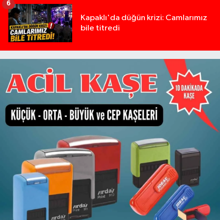
6
Kapaklı'da düğün krizi: Camlarımız
bile titredi