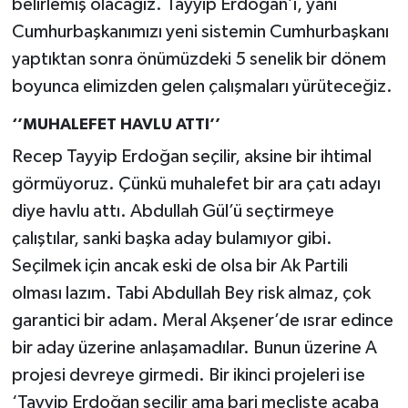
belirlemiş olacağız. Tayyip Erdoğan’ı, yani
Cumhurbaşkanımızı yeni sistemin Cumhurbaşkanı
yaptıktan sonra önümüzdeki 5 senelik bir dönem
boyunca elimizden gelen çalışmaları yürüteceğiz.
‘’MUHALEFET HAVLU ATTI’’
Recep Tayyip Erdoğan seçilir, aksine bir ihtimal
görmüyoruz. Çünkü muhalefet bir ara çatı adayı
diye havlu attı. Abdullah Gül’ü seçtirmeye
çalıştılar, sanki başka aday bulamıyor gibi.
Seçilmek için ancak eski de olsa bir Ak Partili
olması lazım. Tabi Abdullah Bey risk almaz, çok
garantici bir adam. Meral Akşener’de ısrar edince
bir aday üzerine anlaşamadılar. Bunun üzerine A
projesi devreye girmedi. Bir ikinci projeleri ise
‘Tayyip Erdoğan seçilir ama bari mecliste acaba