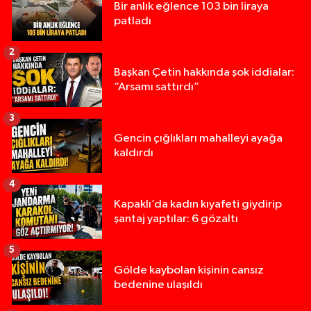
Bir anlık eğlence 103 bin liraya
patladı
2
Başkan Çetin hakkında şok iddialar:
“Arsamı sattırdı”
3
Gencin çığlıkları mahalleyi ayağa
kaldırdı
4
Kapaklı’da kadın kıyafeti giydirip
şantaj yaptılar: 6 gözaltı
5
Gölde kaybolan kişinin cansız
bedenine ulaşıldı