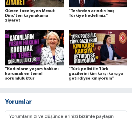
Güven tazeleyen Mesut
"Terörden arındırılmış
Dinç'ten kaymakama
Türkiye hedefimiz"
ziyaret
"Kadınların yaşam hakkını
"Türk polisi ile Türk
korumak en temel
gazilerini kim karşı karşıya
sorumluluktur"
getirdiyse kınıyorum"
Yorumlar