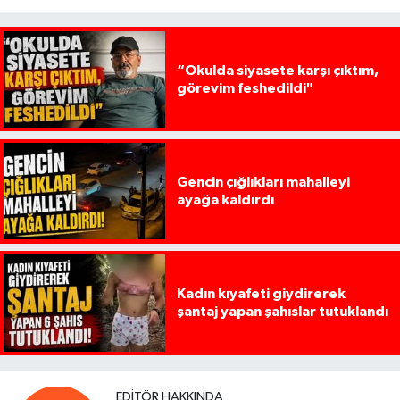
“Okulda siyasete karşı çıktım,
görevim feshedildi"
Gencin çığlıkları mahalleyi
ayağa kaldırdı
Kadın kıyafeti giydirerek
şantaj yapan şahıslar tutuklandı
EDITÖR HAKKINDA