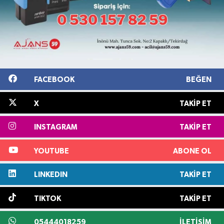
FACEBOOK
BEĞEN
X
TAKIP ET
INSTAGRAM
TAKIP ET
YOUTUBE
ABONE OL
LINKEDIN
TAKIP ET
TIKTOK
TAKIP ET
05444018259
İLETIŞIM