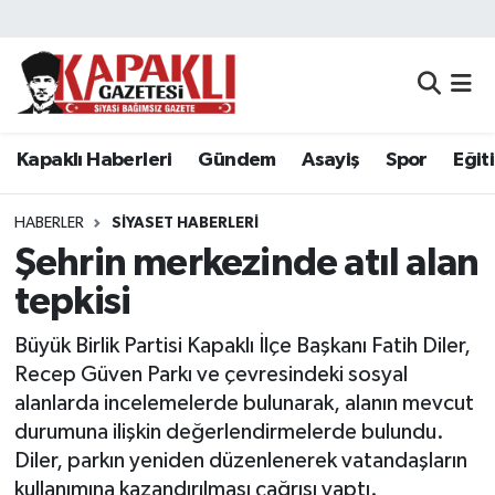
Kapaklı Haberleri
Tekirdağ Nöbetçi Eczaneler
Gündem
Tekirdağ Hava Durumu
Kapaklı Haberleri
Gündem
Asayiş
Spor
Eğit
Asayiş
Tekirdağ Namaz Vakitleri
HABERLER
SIYASET HABERLERI
Spor
Tekirdağ Trafik Yoğunluk Haritası
Şehrin merkezinde atıl alan
tepkisi
Eğitim
Süper Lig Puan Durumu ve Fikstür
Büyük Birlik Partisi Kapaklı İlçe Başkanı Fatih Diler,
Siyaset
Tüm Manşetler
Recep Güven Parkı ve çevresindeki sosyal
alanlarda incelemelerde bulunarak, alanın mevcut
Resmi Reklamlar
Son Dakika Haberleri
durumuna ilişkin değerlendirmelerde bulundu.
Diler, parkın yeniden düzenlenerek vatandaşların
Tekirdağ
Haber Arşivi
kullanımına kazandırılması çağrısı yaptı.