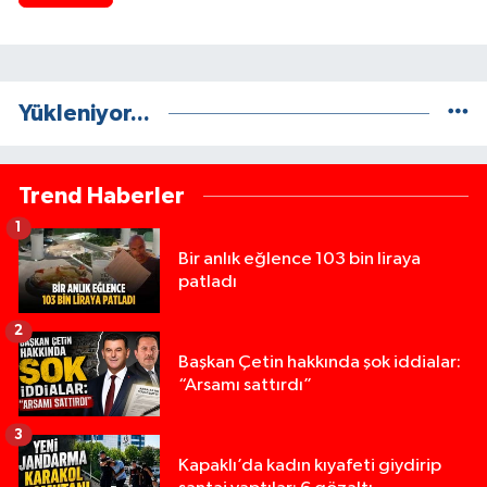
Yükleniyor...
Trend Haberler
1
Bir anlık eğlence 103 bin liraya
patladı
2
Başkan Çetin hakkında şok iddialar:
“Arsamı sattırdı”
3
Kapaklı’da kadın kıyafeti giydirip