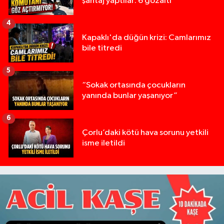
şantaj yaptılar: 6 gözaltı
4
Kapaklı'da düğün krizi: Camlarımız
bile titredi
5
“Sokak ortasında çocukların
yanında bunlar yaşanıyor”
6
Çorlu’daki kötü hava sorunu yetkili
isme iletildi