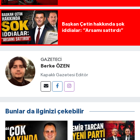
Başkan Çetin hakkında şok
iddialar: “Arsamı sattırdı”
GAZETECI
Berke ÖZEN
Kapaklı Gazetesi Editör
Bunlar da ilginizi çekebilir