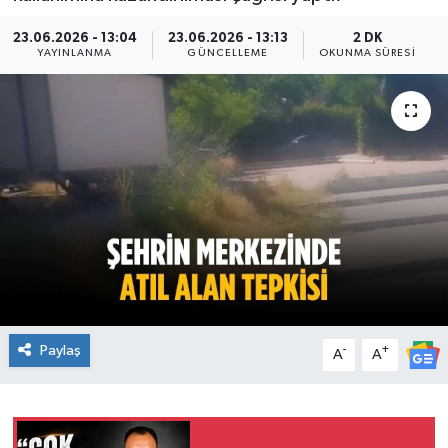
Ekonomi
23.06.2026 - 13:04
23.06.2026 - 13:13
2 DK
YAYINLANMA
GÜNCELLEME
OKUNMA SÜRESI
Sağlık
Teknoloji
Yaşam
Paylaş
-
+
A
A