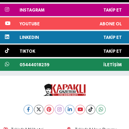
INSTAGRAM
TAKIP ET
YOUTUBE
ABONE OL
LINKEDIN
TAKIP ET
TIKTOK
TAKIP ET
05444018259
İLETIŞIM