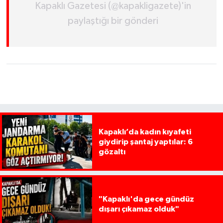
Kapaklı Gazetesi (@kapakligazete)'in
paylaştığı bir gönderi
Kapaklı’da kadın kıyafeti
giydirip şantaj yaptılar: 6
gözaltı
"Kapaklı'da gece gündüz
dışarı çıkamaz olduk"