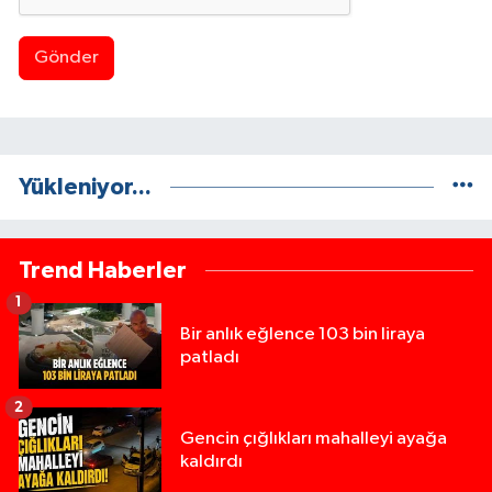
Gönder
Yükleniyor...
Trend Haberler
1
Bir anlık eğlence 103 bin liraya
patladı
2
Gencin çığlıkları mahalleyi ayağa
kaldırdı