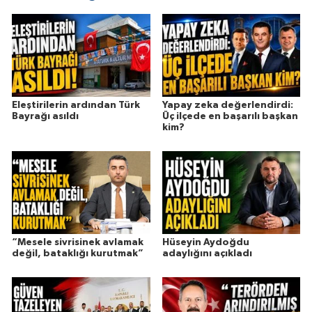
Eleştirilerin ardından Türk
Yapay zeka değerlendirdi:
Bayrağı asıldı
Üç ilçede en başarılı başkan
kim?
“Mesele sivrisinek avlamak
Hüseyin Aydoğdu
değil, bataklığı kurutmak”
adaylığını açıkladı