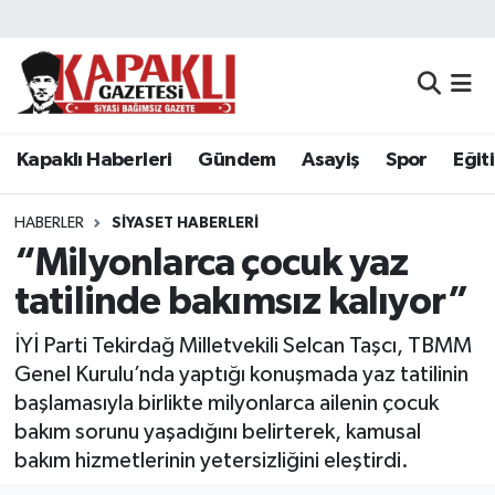
Kapaklı Haberleri
Tekirdağ Nöbetçi Eczaneler
Gündem
Tekirdağ Hava Durumu
Kapaklı Haberleri
Gündem
Asayiş
Spor
Eğit
Asayiş
Tekirdağ Namaz Vakitleri
HABERLER
SIYASET HABERLERI
Spor
Tekirdağ Trafik Yoğunluk Haritası
“Milyonlarca çocuk yaz
tatilinde bakımsız kalıyor”
Eğitim
Süper Lig Puan Durumu ve Fikstür
İYİ Parti Tekirdağ Milletvekili Selcan Taşcı, TBMM
Siyaset
Tüm Manşetler
Genel Kurulu’nda yaptığı konuşmada yaz tatilinin
başlamasıyla birlikte milyonlarca ailenin çocuk
Resmi Reklamlar
Son Dakika Haberleri
bakım sorunu yaşadığını belirterek, kamusal
bakım hizmetlerinin yetersizliğini eleştirdi.
Tekirdağ
Haber Arşivi