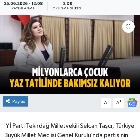
25.06.2026 - 12:08
2 DK
YAYINLANMA
OKUNMA SÜRESI
Ekonomi
Sağlık
Teknoloji
Yaşam
Paylaş
-
+
A
A
İYİ Parti Tekirdağ Milletvekili Selcan Taşcı, Türkiye
Büyük Millet Meclisi Genel Kurulu’nda partisinin