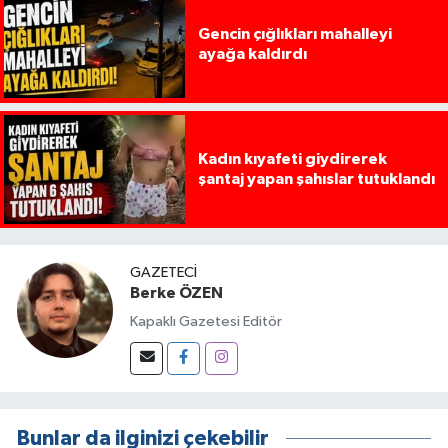
Gencin çığlıkları mahalleyi
ayağa kaldırdı
Kadın kıyafeti giydirerek
şantaj yapan şahıslar tutuklandı
GAZETECI
Berke ÖZEN
Kapaklı Gazetesi Editör
Bunlar da ilginizi çekebilir