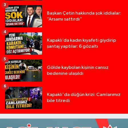
3
Başkan Çetin hakkında şok iddialar:
“Arsamı sattırdı”
4
Kapaklı’da kadın kıyafeti giydirip
şantaj yaptılar: 6 gözaltı
5
Gölde kaybolan kişinin cansız
bedenine ulaşıldı
6
Kapaklı'da düğün krizi: Camlarımız
bile titredi