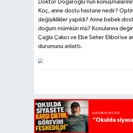
Doktor Doğaroğlu’nun konuşmalarını
Koç, anne dostu hastane nedir? Optime
değişiklikler yapıldı? Anne bebek dos
doğum mümkün mü? Konularına değin
Çağla Çakıcı ve Ebe Seher Elibol ise a
durumunu anlattı.
EDITÖRÜN SEÇTIĞI
“Okulda siyase