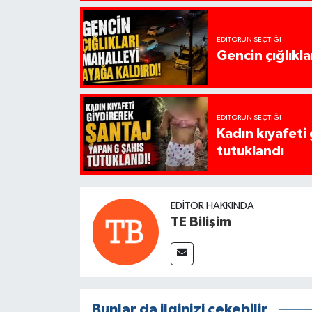
EDITÖRÜN SEÇTIĞI
Gencin çığlıkla
EDITÖRÜN SEÇTIĞI
Kadın kıyafeti
tutuklandı
EDITÖR HAKKINDA
TE Bilişim
Bunlar da ilginizi çekebilir