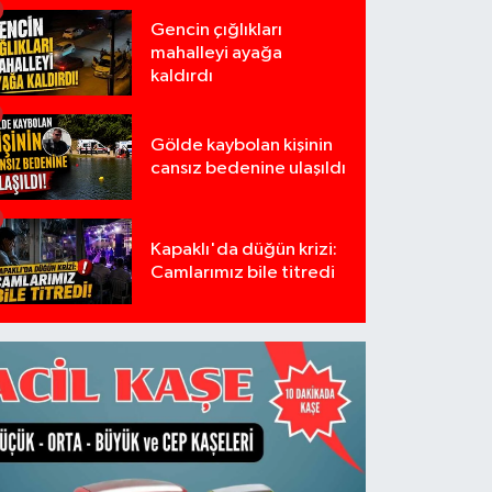
Gencin çığlıkları
mahalleyi ayağa
kaldırdı
Gölde kaybolan kişinin
cansız bedenine ulaşıldı
Kapaklı'da düğün krizi:
Camlarımız bile titredi