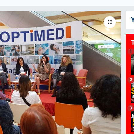
Y
1
2
3