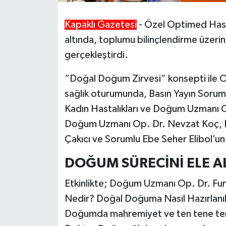
Kapaklı Gazetesi
- Özel Optimed Hast
altında, toplumu bilinçlendirme üzerine
gerçekleştirdi.
“Doğal Doğum Zirvesi” konsepti ile Or
sağlık oturumunda, Basın Yayın Soru
Kadın Hastalıkları ve Doğum Uzmanı O
Doğum Uzmanı Op. Dr. Nevzat Koç, Kl
Çakıcı ve Sorumlu Ebe Seher Elibol’un a
DOĞUM SÜRECİNİ ELE A
Etkinlikte; Doğum Uzmanı Op. Dr. F
Nedir? Doğal Doğuma Nasıl Hazırlanılı
Doğumda mahremiyet ve ten tene tema