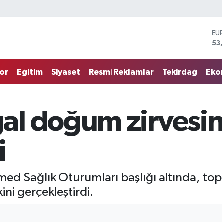
EU
53
ST
61
G.
68
or
Eğitim
Siyaset
Resmi Reklamlar
Tekirdağ
Eko
Bİ
14
BI
79
l doğum zirvesin
DO
45
i
ed Sağlık Oturumları başlığı altında, top
ini gerçekleştirdi.