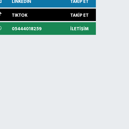
LINKEDIN
TAKIP ET
TIKTOK
TAKIP ET
05444018259
İLETIŞIM