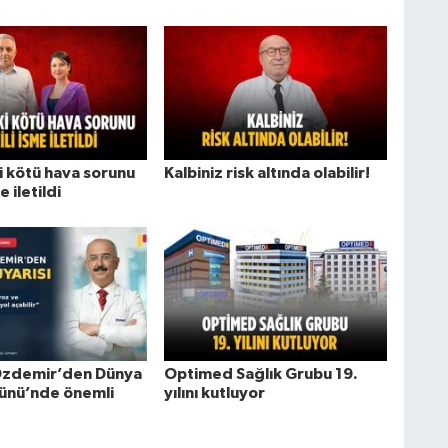
i kötü hava sorunu
Kalbiniz risk altında olabilir!
e iletildi
 Özdemir’den Dünya
Optimed Sağlık Grubu 19.
ünü’nde önemli
yılını kutluyor