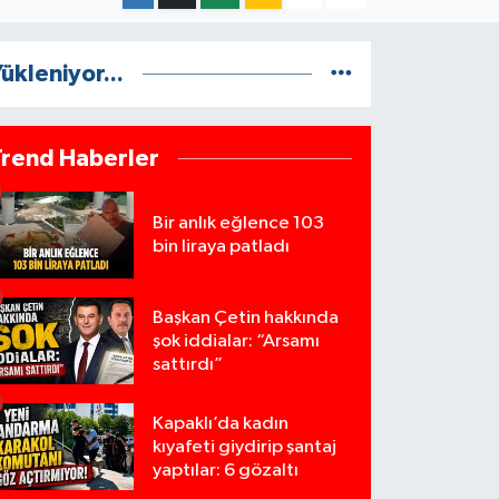
ükleniyor...
Trend Haberler
Bir anlık eğlence 103
bin liraya patladı
Başkan Çetin hakkında
şok iddialar: “Arsamı
sattırdı”
Kapaklı’da kadın
kıyafeti giydirip şantaj
yaptılar: 6 gözaltı