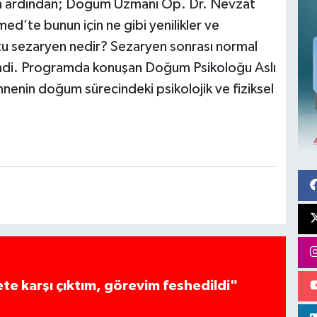
n ardından; Doğum Uzmanı Op. Dr. Nevzat
d’te bunun için ne gibi yenilikler ve
tu sezaryen nedir? Sezaryen sonrası normal
di. Programda konuşan Doğum Psikoloğu Aslı
nnenin doğum sürecindeki psikolojik ve fiziksel
te karşı çıktım, görevim feshedildi"