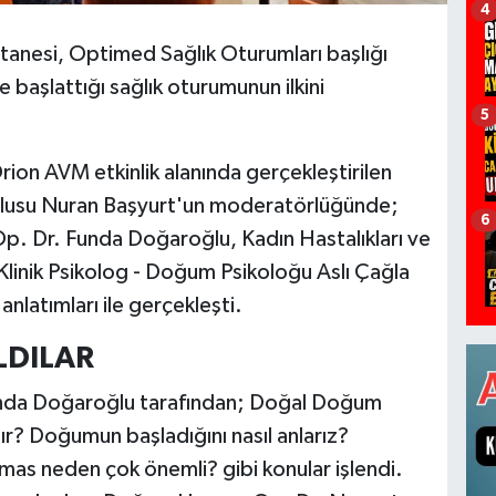
4
anesi, Optimed Sağlık Oturumları başlığı
 başlattığı sağlık oturumunun ilkini
5
ion AVM etkinlik alanında gerçekleştirilen
mlusu Nuran Başyurt'un moderatörlüğünde;
6
p. Dr. Funda Doğaroğlu, Kadın Hastalıkları ve
inik Psikolog - Doğum Psikoloğu Aslı Çağla
nlatımları ile gerçekleşti.
LDILAR
unda Doğaroğlu tarafından; Doğal Doğum
r? Doğumun başladığını nasıl anlarız?
s neden çok önemli? gibi konular işlendi.