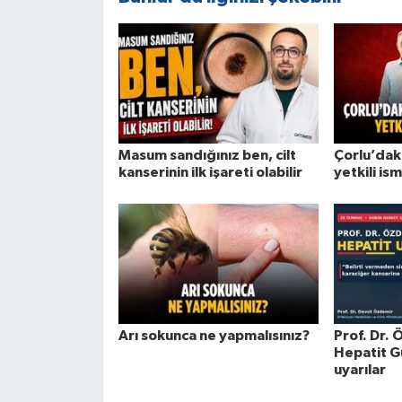
Masum sandığınız ben, cilt
Çorlu’dak
kanserinin ilk işareti olabilir
yetkili ism
Arı sokunca ne yapmalısınız?
Prof. Dr.
Hepatit G
uyarılar