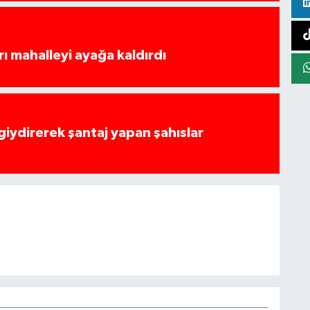
rı mahalleyi ayağa kaldırdı
 giydirerek şantaj yapan şahıslar