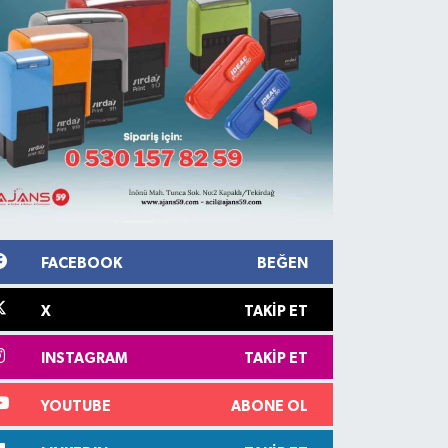
FACEBOOK
BEĞEN
X
TAKIP ET
INSTAGRAM
TAKIP ET
YOUTUBE
ABONE OL