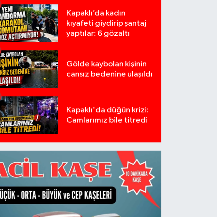
Kapaklı’da kadın
kıyafeti giydirip şantaj
yaptılar: 6 gözaltı
Gölde kaybolan kişinin
cansız bedenine ulaşıldı
Kapaklı'da düğün krizi:
Camlarımız bile titredi