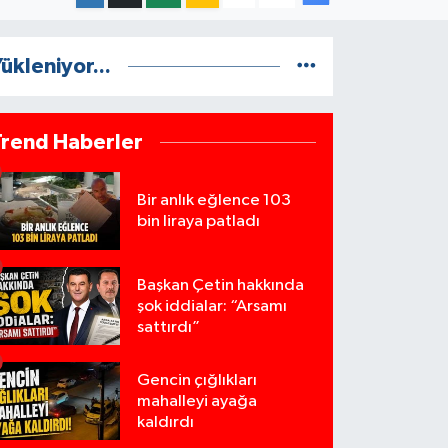
ükleniyor...
Trend Haberler
Bir anlık eğlence 103
bin liraya patladı
Başkan Çetin hakkında
şok iddialar: “Arsamı
sattırdı”
Gencin çığlıkları
mahalleyi ayağa
kaldırdı