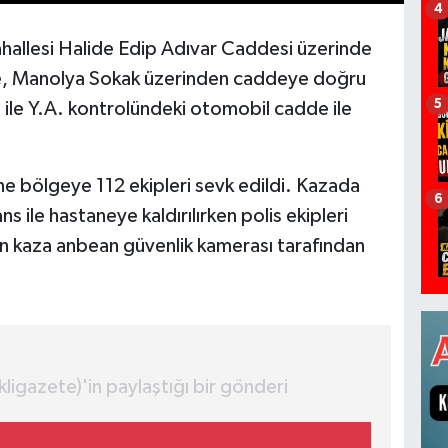
4
hallesi Halide Edip Adıvar Caddesi üzerinde
öre, Manolya Sokak üzerinden caddeye doğru
5
 ile Y.A. kontrolündeki otomobil cadde ile
ne bölgeye 112 ekipleri sevk edildi. Kazada
6
 ile hastaneye kaldırılırken polis ekipleri
nan kaza anbean güvenlik kamerası tarafından
igazete)'in paylaştığı bir gönderi