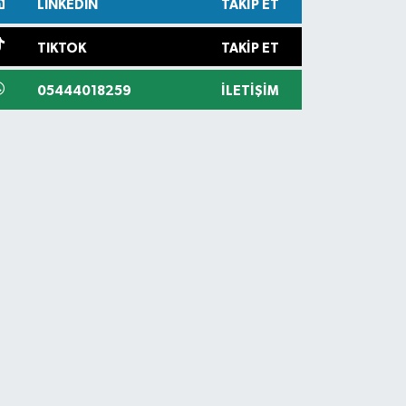
LINKEDIN
TAKIP ET
TIKTOK
TAKIP ET
05444018259
İLETIŞIM