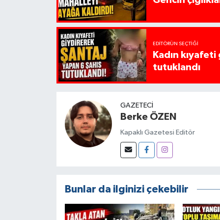
Gencin çığlıkla
EDITÖRÜN SEÇTIĞI
Kadın kıyafeti
tutuklandı
GAZETECI
Berke ÖZEN
Kapaklı Gazetesi Editör
Bunlar da ilginizi çekebilir