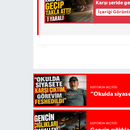
Karşı şeride geç
İçeriği Görünt
EDITÖRÜN SEÇTIĞI
“Okulda siyase
EDITÖRÜN SEÇTIĞI