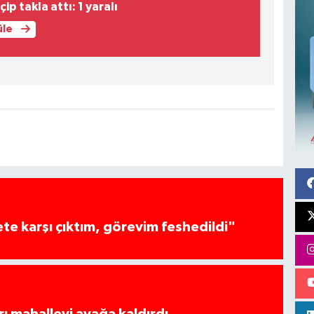
ip takla attı: 1 yaralı
üle
te karşı çıktım, görevim feshedildi"