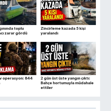
gınında toplu
Zincirleme kazada 5 kişi
acı zarar gördü
yaralandı
ev operasyon: 844
2 gün üst üste yangın çıktı:
a
Bahçe hortumuyla müdahale
ettiler