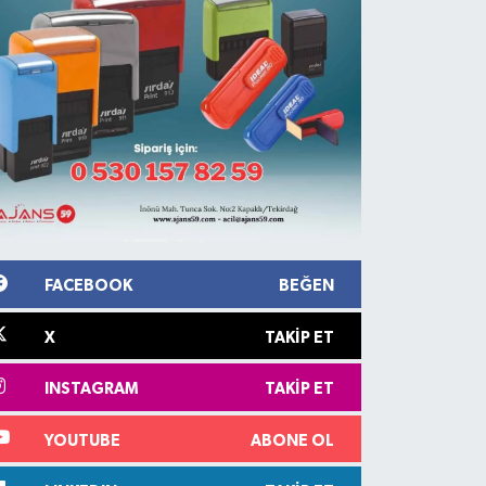
FACEBOOK
BEĞEN
X
TAKIP ET
INSTAGRAM
TAKIP ET
YOUTUBE
ABONE OL