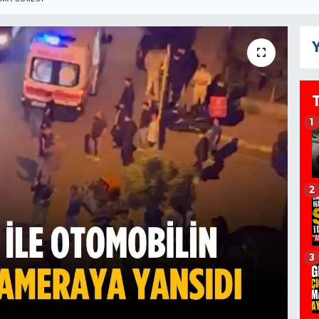
Y
1
2
3