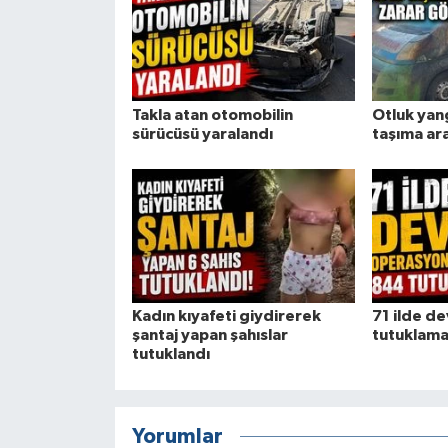
Takla atan otomobilin
Otluk yan
sürücüsü yaralandı
taşıma ar
Kadın kıyafeti giydirerek
71 ilde d
şantaj yapan şahıslar
tutuklam
tutuklandı
Yorumlar