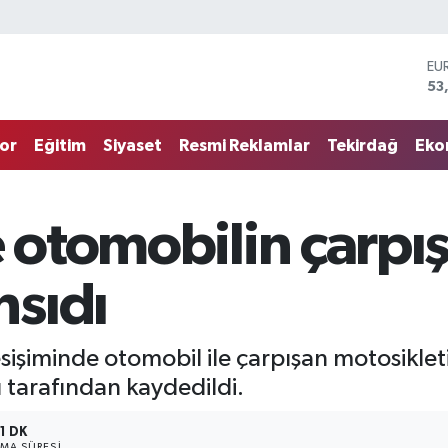
EU
53
ST
61
G.
68
or
Eğitim
Siyaset
Resmi Reklamlar
Tekirdağ
Eko
Bİ
14
BI
79
e otomobilin çarpı
DO
45
sıdı
sişiminde otomobil ile çarpışan motosikle
tarafından kaydedildi.
1 DK
MA SÜRESI