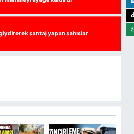
rı mahalleyi ayağa kaldırdı
 giydirerek şantaj yapan şahıslar