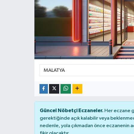
Ekonomi
Sağlık
Teknoloji
Yaşam
Güncel Nöbetçi Eczaneler.
Her eczane ge
gerektiğinde açık kalabilir veya beklenme
nedenle, yola çıkmadan önce eczanenin açık
fikir olacaktır.