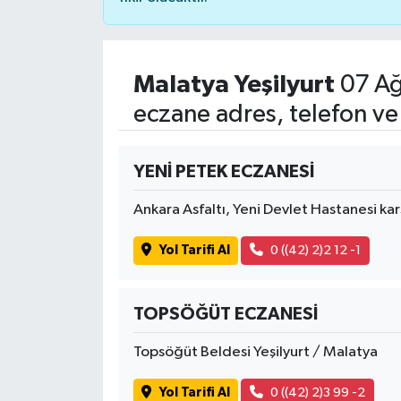
Malatya Yeşilyurt
07 Ağ
eczane adres, telefon ve
YENİ PETEK ECZANESİ
Ankara Asfaltı, Yeni Devlet Hastanesi ka
Yol Tarifi Al
0 ((42) 2)2 12 -1
TOPSÖĞÜT ECZANESİ
Topsöğüt Beldesi Yeşilyurt / Malatya
Yol Tarifi Al
0 ((42) 2)3 99 -2