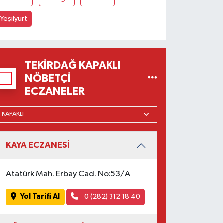
Yeşilyurt
TEKIRDAĞ KAPAKLI
NÖBETÇI
ECZANELER
KAYA ECZANESİ
Atatürk Mah. Erbay Cad. No:53/A
Yol Tarifi Al
0 (282) 312 18 40