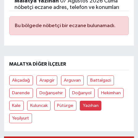
Malatya Yazıhan
07 Ağustos 2026 Cuma
nöbetçi eczane adres, telefon ve konumları
Bu bölgede nöbetçi bir eczane bulunamadı.
MALATYA DIĞER İLÇELER
Akçadağ
Arapgir
Arguvan
Battalgazi
Darende
Doğanşehir
Doğanyol
Hekimhan
Kale
Kuluncak
Pütürge
Yazıhan
Yeşilyurt