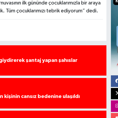
uvasının ilk gününde çocuklarımızla bir araya
tik. Tüm çocuklarımızı tebrik ediyorum” dedi.
 giydirerek şantaj yapan şahıslar
 kişinin cansız bedenine ulaşıldı