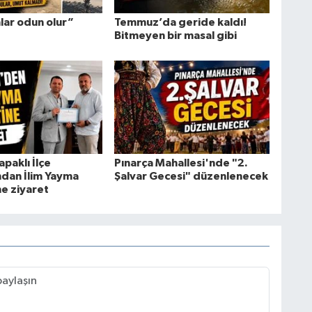
lar odun olur”
Temmuz’da geride kaldı!
Bitmeyen bir masal gibi
apaklı İlçe
Pınarça Mahallesi'nde "2.
ndan İlim Yayma
Şalvar Gecesi" düzenlenecek
e ziyaret