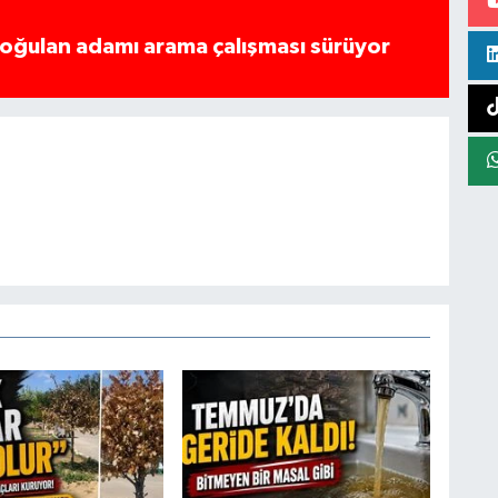
boğulan adamı arama çalışması sürüyor