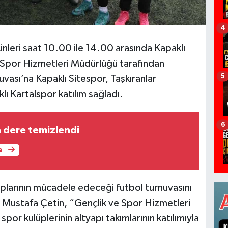
4
leri saat 10.00 ile 14.00 arasında Kapaklı
 Spor Hizmetleri Müdürlüğü tarafından
5
ası’na Kapaklı Sitespor, Taşkıranlar
 Kartalspor katılım sağladı.
6
n dere temizlendi
e
larının mücadele edeceği futbol turnuvasını
ı Mustafa Çetin, “Gençlik ve Spor Hizmetleri
or kulüplerinin altyapı takımlarının katılımıyla