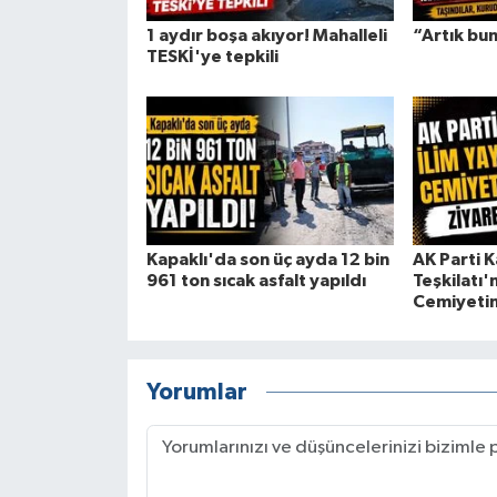
1 aydır boşa akıyor! Mahalleli
“Artık bun
TESKİ'ye tepkili
Kapaklı'da son üç ayda 12 bin
AK Parti K
961 ton sıcak asfalt yapıldı
Teşkilatı'
Cemiyetin
Yorumlar