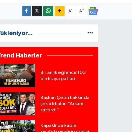
-
+
A
A
ükleniyor...
Trend Haberler
Bir anlık eğlence 103
bin liraya patladı
Başkan Çetin hakkında
şok iddialar: “Arsamı
sattırdı”
Kapaklı’da kadın
kıyafeti giydirip şantaj