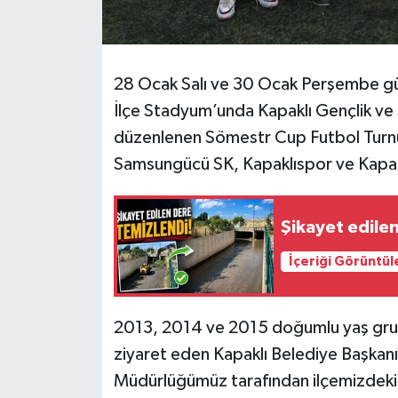
28 Ocak Salı ve 30 Ocak Perşembe gün
İlçe Stadyum’unda Kapaklı Gençlik ve
düzenlenen Sömestr Cup Futbol Turnuv
Samsungücü SK, Kapaklıspor ve Kapaklı
Şikayet edile
İçeriği Görüntül
2013, 2014 ve 2015 doğumlu yaş grup
ziyaret eden Kapaklı Belediye Başkan
Müdürlüğümüz tarafından ilçemizdeki sp