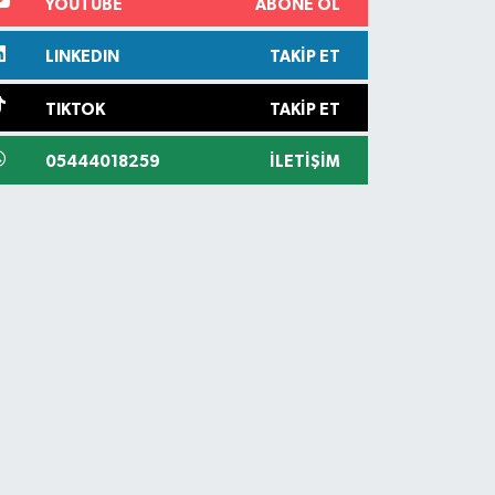
YOUTUBE
ABONE OL
LINKEDIN
TAKIP ET
TIKTOK
TAKIP ET
05444018259
İLETIŞIM