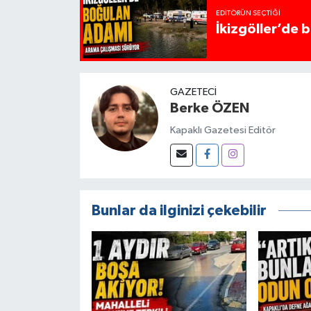
EDITÖRÜN SEÇTIĞI
İkizgöller’de 
GAZETECI
Berke ÖZEN
Kapaklı Gazetesi Editör
Bunlar da ilginizi çekebilir