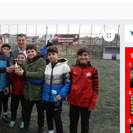
Y
1
2
3