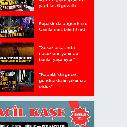
yaptılar: 6 gözaltı
Kapaklı'da düğün krizi:
Camlarımız bile titredi
“Sokak ortasında
çocukların yanında
bunlar yaşanıyor”
"Kapaklı'da gece
gündüz dışarı çıkamaz
olduk"