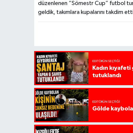
düzenlenen “Sömestr Cup” futbol turn
geldik, takımlara kupalarını takdim et
EDITÖRÜN SEÇTIĞI
Kadın kıyafeti
tutuklandı
EDITÖRÜN SEÇTIĞI
Gölde kaybolan