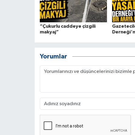
“Çukurlu caddeye çizgili
Gazetecil
makyaj”
Derneği'n
Yorumlar