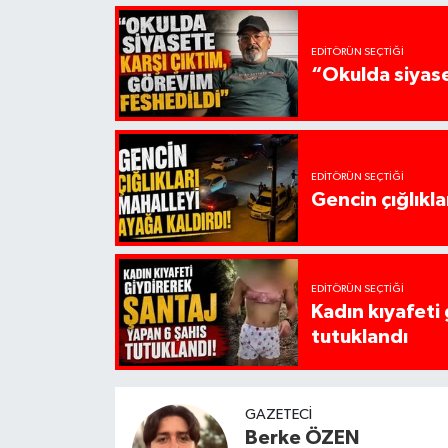
EDITÖRÜN SEÇTIĞI
“Okulda siyase
EDITÖRÜN SEÇTIĞI
Gencin çığlıkla
EDITÖRÜN SEÇTIĞI
Kadın kıyafeti
tutuklandı
GAZETECI
Berke ÖZEN