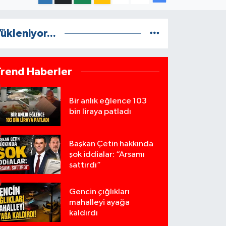
ükleniyor...
Trend Haberler
Bir anlık eğlence 103
bin liraya patladı
Başkan Çetin hakkında
şok iddialar: “Arsamı
sattırdı”
Gencin çığlıkları
mahalleyi ayağa
kaldırdı