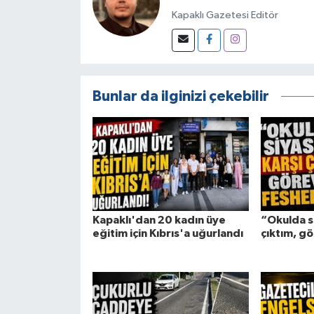
Kapaklı Gazetesi Editör
Bunlar da ilginizi çekebilir
Kapaklı'dan 20 kadın üye
“Okulda s
eğitim için Kıbrıs'a uğurlandı
çıktım, g