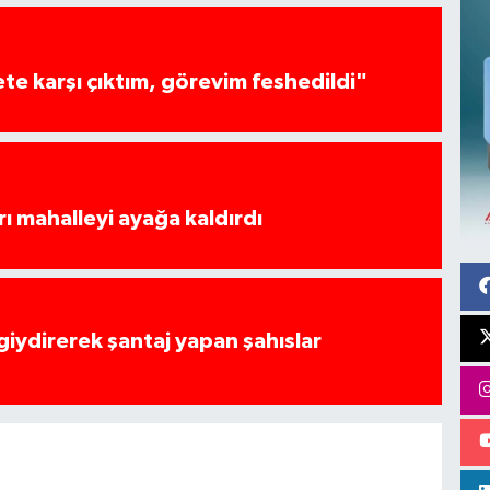
te karşı çıktım, görevim feshedildi"
rı mahalleyi ayağa kaldırdı
 giydirerek şantaj yapan şahıslar