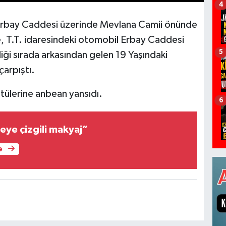
4
Erbay Caddesi üzerinde Mevlana Camii önünde
e, T.T. idaresindeki otomobil Erbay Caddesi
5
i sırada arkasından gelen 19 Yaşındaki
çarpıştı.
tülerine anbean yansıdı.
6
eye çizgili makyaj”
e