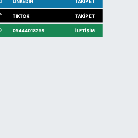
LINKEDIN
TAKIP ET
TIKTOK
TAKIP ET
05444018259
İLETIŞIM