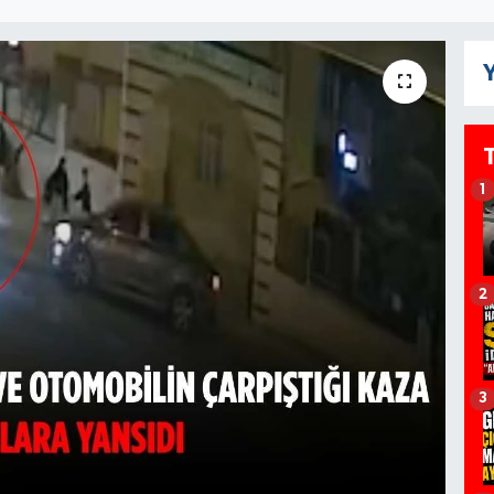
Y
1
2
3