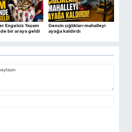
er Engelsiz Yaşam
Gencin çığlıkları mahalleyi
de bir araya geldi
ayağa kaldırdı