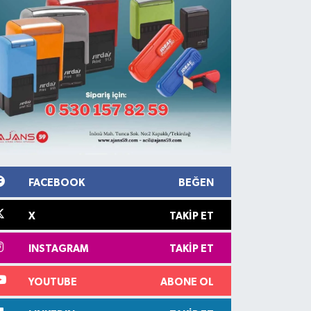
FACEBOOK
BEĞEN
X
TAKIP ET
INSTAGRAM
TAKIP ET
YOUTUBE
ABONE OL