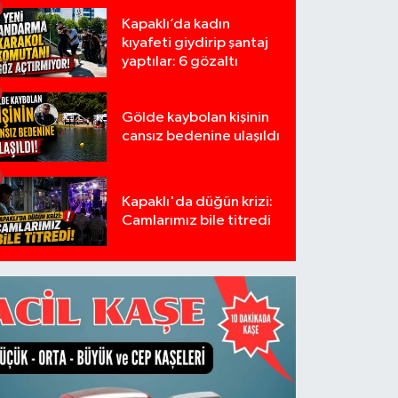
Kapaklı’da kadın
kıyafeti giydirip şantaj
yaptılar: 6 gözaltı
Gölde kaybolan kişinin
cansız bedenine ulaşıldı
Kapaklı'da düğün krizi:
Camlarımız bile titredi