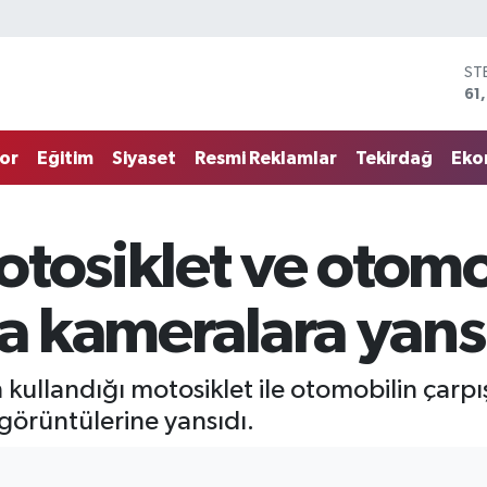
ST
61
G.
68
or
Eğitim
Siyaset
Resmi Reklamlar
Tekirdağ
Eko
Bİ
14
BI
79
otosiklet ve otomo
DO
45
EU
za kameralara yans
53
 kullandığı motosiklet ile otomobilin ça
 görüntülerine yansıdı.