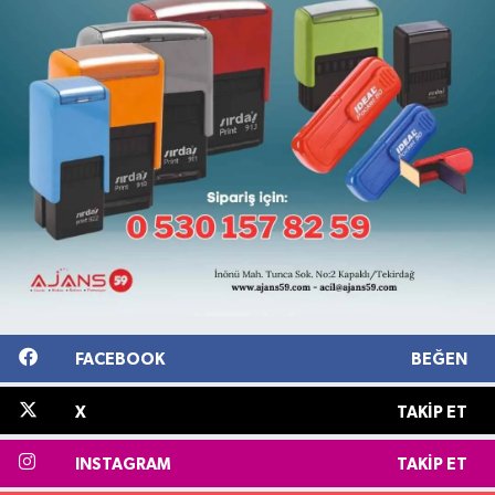
FACEBOOK
BEĞEN
X
TAKIP ET
INSTAGRAM
TAKIP ET