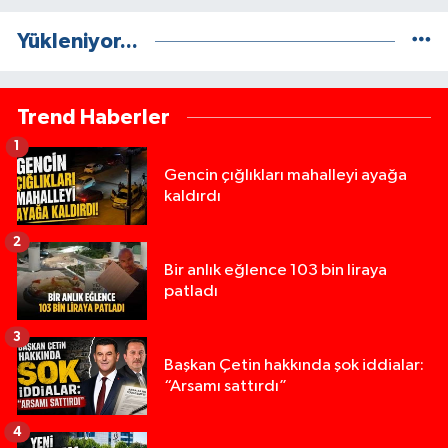
Yükleniyor...
Trend Haberler
1
Gencin çığlıkları mahalleyi ayağa
kaldırdı
2
Bir anlık eğlence 103 bin liraya
patladı
3
Başkan Çetin hakkında şok iddialar:
“Arsamı sattırdı”
4