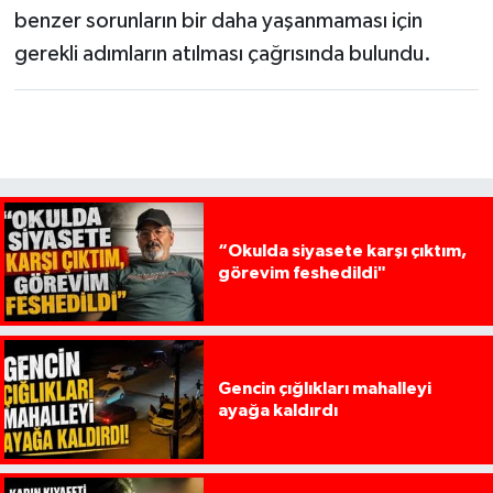
benzer sorunların bir daha yaşanmaması için
gerekli adımların atılması çağrısında bulundu.
“Okulda siyasete karşı çıktım,
görevim feshedildi"
Gencin çığlıkları mahalleyi
ayağa kaldırdı