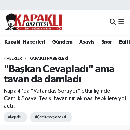
Kapaklı Haberleri
Tekirdağ Nöbetçi Eczaneler
Gündem
Tekirdağ Hava Durumu
Kapaklı Haberleri
Gündem
Asayiş
Spor
Eğit
Asayiş
Tekirdağ Namaz Vakitleri
HABERLER
KAPAKLI HABERLERI
Spor
Tekirdağ Trafik Yoğunluk Haritası
"Başkan Cevapladı" ama
tavan da damladı
Eğitim
Süper Lig Puan Durumu ve Fikstür
Kapaklı'da "Vatandaş Soruyor" etkinliğinde
Siyaset
Tüm Manşetler
Çamlık Sosyal Tesisi tavanının akması tepkilere yol
açtı.
Resmi Reklamlar
Son Dakika Haberleri
#Kapaklı
#Çamlık sosyal tesisi
Tekirdağ
Haber Arşivi