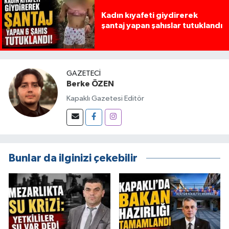
Kadın kıyafeti giydirerek
şantaj yapan şahıslar tutuklandı
GAZETECI
Berke ÖZEN
Kapaklı Gazetesi Editör
Bunlar da ilginizi çekebilir