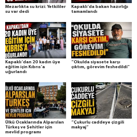
Mezarlıkta su krizi: Yetkililer
Kapaklı’da bakan hazırlığı
su var dedi
tamamlandı
Kapaklı'dan 20 kadın üye
“Okulda siyasete karşı
eğitim için Kıbrıs'a
çıktım, görevim feshedildi"
uğurlandı
Ülkü Ocaklarında Alparslan
“Çukurlu caddeye çizgili
Türkeş ve Şehitler için
makyaj”
mevlid programı