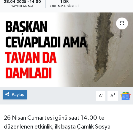
28.04.2025 - 14:00
1 DK
YAYINLANMA
OKUNMA SÜRESI
Ekonomi
Sağlık
Teknoloji
Yaşam
Paylaş
-
+
A
A
26 Nisan Cumartesi günü saat 14.00'te
düzenlenen etkinlik, ilk başta Çamlık Sosyal