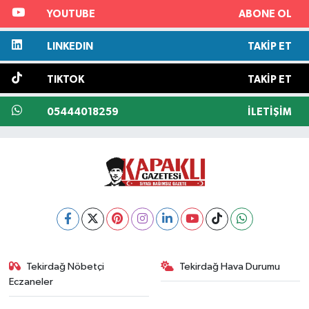
YOUTUBE
ABONE OL
LINKEDIN
TAKIP ET
TIKTOK
TAKIP ET
05444018259
İLETIŞIM
Tekirdağ Nöbetçi
Tekirdağ Hava Durumu
Eczaneler