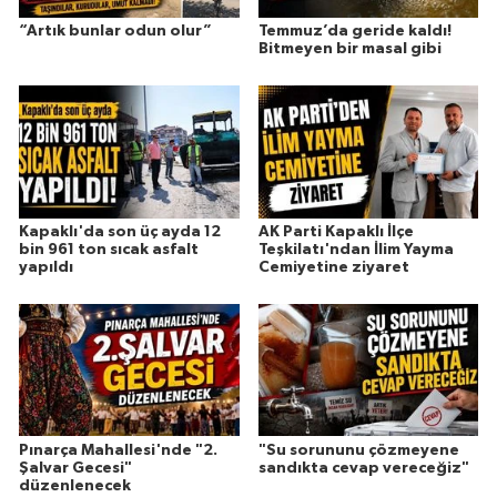
“Artık bunlar odun olur”
Temmuz’da geride kaldı!
Bitmeyen bir masal gibi
Kapaklı'da son üç ayda 12
AK Parti Kapaklı İlçe
bin 961 ton sıcak asfalt
Teşkilatı'ndan İlim Yayma
yapıldı
Cemiyetine ziyaret
Pınarça Mahallesi'nde "2.
"Su sorununu çözmeyene
Şalvar Gecesi"
sandıkta cevap vereceğiz"
düzenlenecek