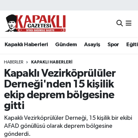
Kapaklı Haberleri
Tekirdağ Nöbetçi Eczaneler
Gündem
Tekirdağ Hava Durumu
Kapaklı Haberleri
Gündem
Asayiş
Spor
Eğit
Asayiş
Tekirdağ Namaz Vakitleri
HABERLER
KAPAKLI HABERLERI
Spor
Tekirdağ Trafik Yoğunluk Haritası
Kapaklı Vezirköprülüler
Derneği'nden 15 kişilik
Eğitim
Süper Lig Puan Durumu ve Fikstür
ekip deprem bölgesine
Siyaset
Tüm Manşetler
gitti
Kapaklı Vezirköprülüler Derneği, 15 kişilik bir ekibi
Resmi Reklamlar
Son Dakika Haberleri
AFAD gönüllüsü olarak deprem bölgesine
Tekirdağ
Haber Arşivi
gönderdi.