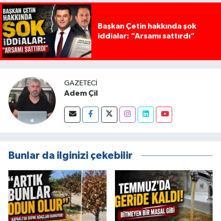
Başkan Çetin hakkında şok
iddialar: “Arsamı sattırdı”
GAZETECI
Adem Çil
Bunlar da ilginizi çekebilir