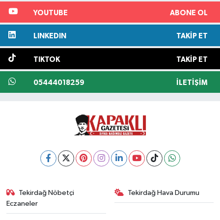
YOUTUBE
ABONE OL
LINKEDIN
TAKIP ET
TIKTOK
TAKIP ET
05444018259
İLETIŞIM
Tekirdağ Nöbetçi
Tekirdağ Hava Durumu
Eczaneler