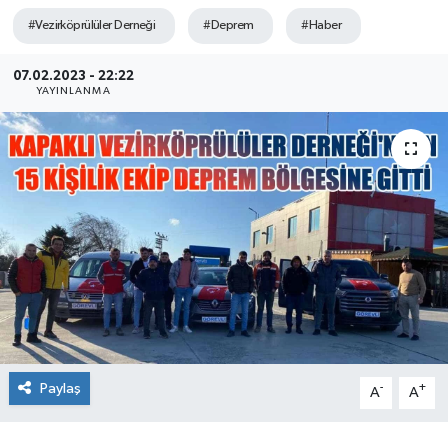
#Vezirköprülüler Derneği
#Deprem
#Haber
Ekonomi
07.02.2023 - 22:22
Sağlık
YAYINLANMA
Teknoloji
Yaşam
Paylaş
-
+
A
A