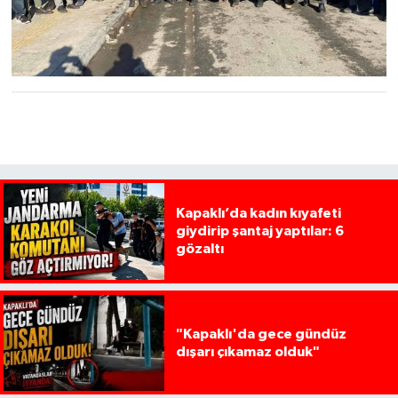
Kapaklı’da kadın kıyafeti
giydirip şantaj yaptılar: 6
gözaltı
"Kapaklı'da gece gündüz
dışarı çıkamaz olduk"