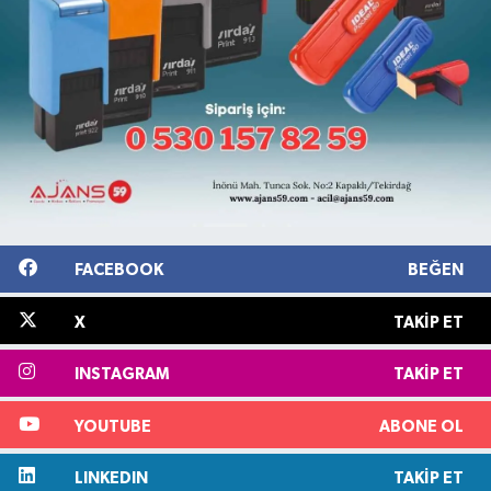
FACEBOOK
BEĞEN
X
TAKIP ET
INSTAGRAM
TAKIP ET
YOUTUBE
ABONE OL
LINKEDIN
TAKIP ET