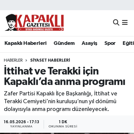
Kapaklı Haberleri
Tekirdağ Nöbetçi Eczaneler
Gündem
Tekirdağ Hava Durumu
Kapaklı Haberleri
Gündem
Asayiş
Spor
Eğit
Asayiş
Tekirdağ Namaz Vakitleri
HABERLER
SIYASET HABERLERI
Spor
Tekirdağ Trafik Yoğunluk Haritası
İttihat ve Terakki için
Kapaklı’da anma programı
Eğitim
Süper Lig Puan Durumu ve Fikstür
Zafer Partisi Kapaklı İlçe Başkanlığı, İttihat ve
Siyaset
Tüm Manşetler
Terakki Cemiyeti'nin kuruluşu’nun yıl dönümü
dolayısıyla anma programı düzenleyecek.
Resmi Reklamlar
Son Dakika Haberleri
16.05.2026 - 17:13
1 DK
YAYINLANMA
OKUNMA SÜRESI
Tekirdağ
Haber Arşivi