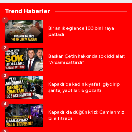
Trend Haberler
1
Bir anlık eğlence 103 bin liraya
patladı
2
Başkan Çetin hakkında şok iddialar:
“Arsamı sattırdı”
3
Kapaklı’da kadın kıyafeti giydirip
şantaj yaptılar: 6 gözaltı
4
Kapaklı'da düğün krizi: Camlarımız
bile titredi
5