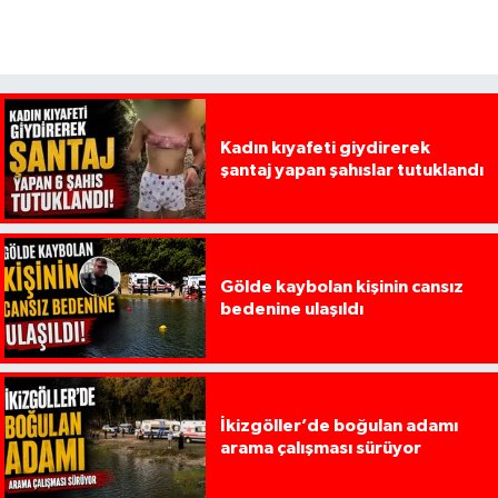
Kadın kıyafeti giydirerek
şantaj yapan şahıslar tutuklandı
Gölde kaybolan kişinin cansız
bedenine ulaşıldı
İkizgöller’de boğulan adamı
arama çalışması sürüyor