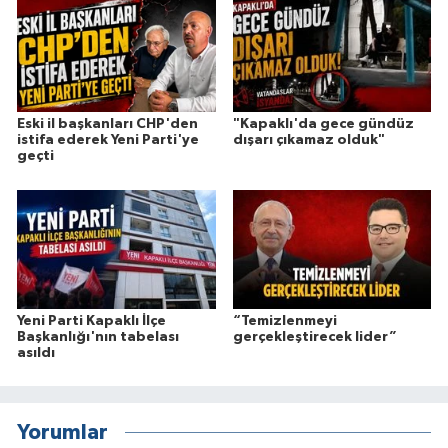
Eski il başkanları CHP'den
"Kapaklı'da gece gündüz
istifa ederek Yeni Parti'ye
dışarı çıkamaz olduk"
geçti
Yeni Parti Kapaklı İlçe
“Temizlenmeyi
Başkanlığı'nın tabelası
gerçekleştirecek lider”
asıldı
Yorumlar