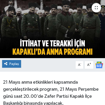
Ekonomi
Sağlık
Teknoloji
Yaşam
Paylaş
-
+
A
A
21 Mayıs anma etkinlikleri kapsamında
gerçekleştirilecek program, 21 Mayıs Perşembe
günü saat 20.00’de Zafer Partisi Kapaklı İlçe
Başkanlığı binasında yapılacak.