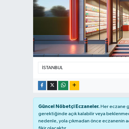
Ekonomi
Sağlık
Teknoloji
Yaşam
Güncel Nöbetçi Eczaneler.
Her eczane ge
gerektiğinde açık kalabilir veya beklenme
nedenle, yola çıkmadan önce eczanenin açık
fikir olacaktır.