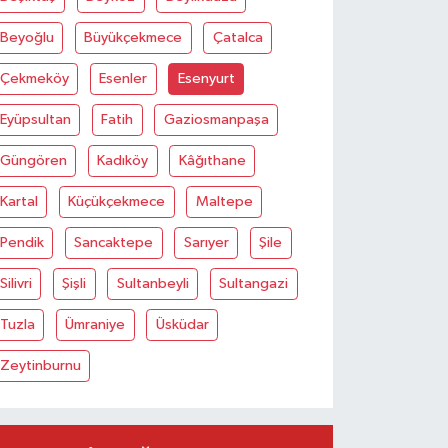
Beyoğlu
Büyükçekmece
Çatalca
Çekmeköy
Esenler
Esenyurt
Eyüpsultan
Fatih
Gaziosmanpaşa
Güngören
Kadıköy
Kâğıthane
Kartal
Küçükçekmece
Maltepe
Pendik
Sancaktepe
Sarıyer
Şile
Silivri
Şişli
Sultanbeyli
Sultangazi
Tuzla
Ümraniye
Üsküdar
Zeytinburnu