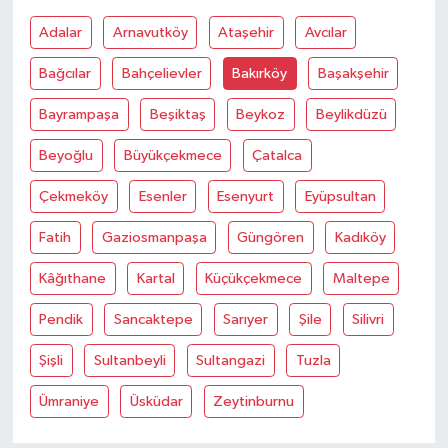
Adalar
Arnavutköy
Ataşehir
Avcılar
Bağcılar
Bahçelievler
Bakırköy
Başakşehir
Bayrampaşa
Beşiktaş
Beykoz
Beylikdüzü
Beyoğlu
Büyükçekmece
Çatalca
Çekmeköy
Esenler
Esenyurt
Eyüpsultan
Fatih
Gaziosmanpaşa
Güngören
Kadıköy
Kâğıthane
Kartal
Küçükçekmece
Maltepe
Pendik
Sancaktepe
Sarıyer
Şile
Silivri
Şişli
Sultanbeyli
Sultangazi
Tuzla
Ümraniye
Üsküdar
Zeytinburnu