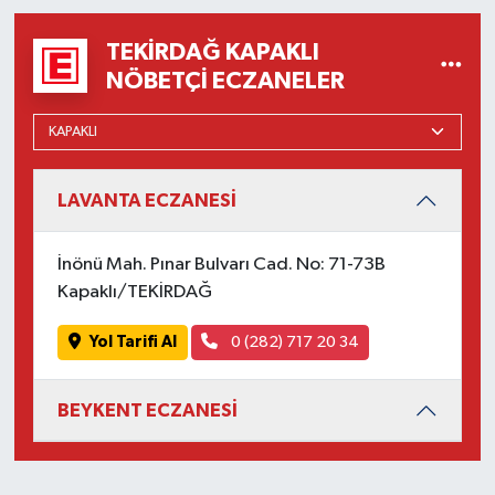
TEKIRDAĞ KAPAKLI
NÖBETÇI ECZANELER
LAVANTA ECZANESİ
İnönü Mah. Pınar Bulvarı Cad. No: 71-73B
Kapaklı/TEKİRDAĞ
Yol Tarifi Al
0 (282) 717 20 34
BEYKENT ECZANESİ