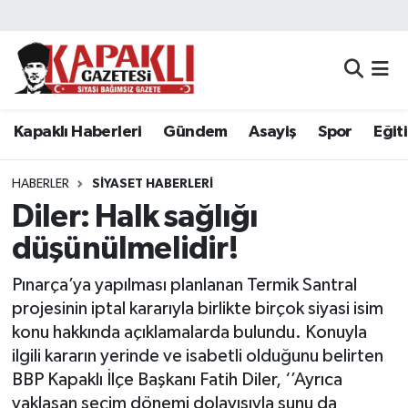
Kapaklı Haberleri
Tekirdağ Nöbetçi Eczaneler
Gündem
Tekirdağ Hava Durumu
Kapaklı Haberleri
Gündem
Asayiş
Spor
Eğit
Asayiş
Tekirdağ Namaz Vakitleri
HABERLER
SIYASET HABERLERI
Spor
Tekirdağ Trafik Yoğunluk Haritası
Diler: Halk sağlığı
düşünülmelidir!
Eğitim
Süper Lig Puan Durumu ve Fikstür
Pınarça’ya yapılması planlanan Termik Santral
Siyaset
Tüm Manşetler
projesinin iptal kararıyla birlikte birçok siyasi isim
konu hakkında açıklamalarda bulundu. Konuyla
Resmi Reklamlar
Son Dakika Haberleri
ilgili kararın yerinde ve isabetli olduğunu belirten
BBP Kapaklı İlçe Başkanı Fatih Diler, ‘’Ayrıca
Tekirdağ
Haber Arşivi
yaklaşan seçim dönemi dolayısıyla şunu da