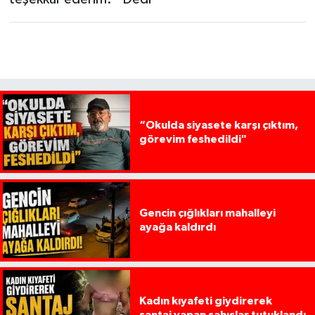
“Okulda siyasete karşı çıktım,
görevim feshedildi"
Gencin çığlıkları mahalleyi
ayağa kaldırdı
Kadın kıyafeti giydirerek