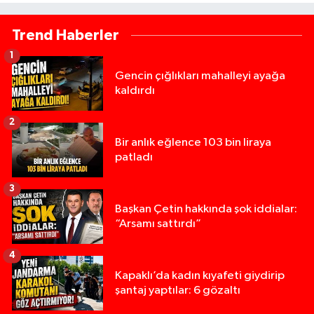
Trend Haberler
1
Gencin çığlıkları mahalleyi ayağa
kaldırdı
2
Bir anlık eğlence 103 bin liraya
patladı
3
Başkan Çetin hakkında şok iddialar:
“Arsamı sattırdı”
4
Kapaklı’da kadın kıyafeti giydirip
şantaj yaptılar: 6 gözaltı