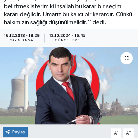
belirtmek isterim ki inşallah bu karar bir seçim
Ekonomi
kararı değildir. Umarız bu kalıcı bir karardır. Çünkü
halkımızın sağlığı düşünülmelidir.’’ dedi.
Sağlık
16.12.2018 - 18:29
12.10.2024 - 16:45
YAYINLANMA
GÜNCELLEME
Teknoloji
Yaşam
Paylaş
-
+
A
A