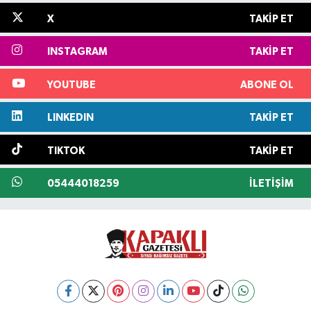
X
TAKIP ET
INSTAGRAM
TAKIP ET
YOUTUBE
ABONE OL
LINKEDIN
TAKIP ET
TIKTOK
TAKIP ET
05444018259
İLETIŞIM