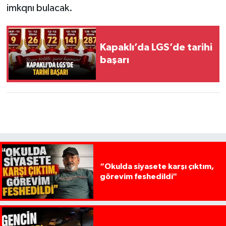
imkqnı bulacak.
Kapaklı’da LGS’de tarihi
başarı
“Okulda siyasete karşı çıktım,
görevim feshedildi"