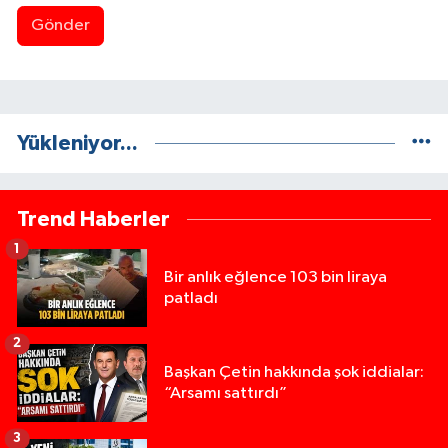
Gönder
Yükleniyor...
Trend Haberler
1
Bir anlık eğlence 103 bin liraya
patladı
2
Başkan Çetin hakkında şok iddialar:
“Arsamı sattırdı”
3