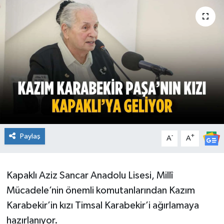
Ekonomi
Sağlık
Teknoloji
Yaşam
Paylaş
-
+
A
A
Kapaklı Aziz Sancar Anadolu Lisesi, Millî
Mücadele’nin önemli komutanlarından Kazım
Karabekir’in kızı Timsal Karabekir’i ağırlamaya
hazırlanıyor.