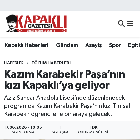
Kapaklı Haberleri
Tekirdağ Nöbetçi Eczaneler
Gündem
Tekirdağ Hava Durumu
Kapaklı Haberleri
Gündem
Asayiş
Spor
Eğit
Asayiş
Tekirdağ Namaz Vakitleri
HABERLER
EĞITIM HABERLERI
Spor
Tekirdağ Trafik Yoğunluk Haritası
Kazım Karabekir Paşa’nın
kızı Kapaklı’ya geliyor
Eğitim
Süper Lig Puan Durumu ve Fikstür
Aziz Sancar Anadolu Lisesi’nde düzenlenecek
Siyaset
Tüm Manşetler
programda Kazım Karabekir Paşa’nın kızı Timsal
Karabekir öğrencilerle bir araya gelecek.
Resmi Reklamlar
Son Dakika Haberleri
17.06.2026 - 10:05
1
1 DK
YAYINLANMA
PAYLAŞIM
OKUNMA SÜRESI
Tekirdağ
Haber Arşivi