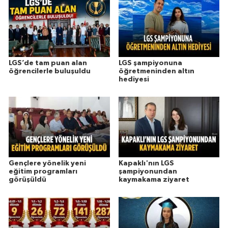
LGS’de tam puan alan
LGS şampiyonuna
öğrencilerle buluşuldu
öğretmeninden altın
hediyesi
Gençlere yönelik yeni
Kapaklı'nın LGS
eğitim programları
şampiyonundan
görüşüldü
kaymakama ziyaret