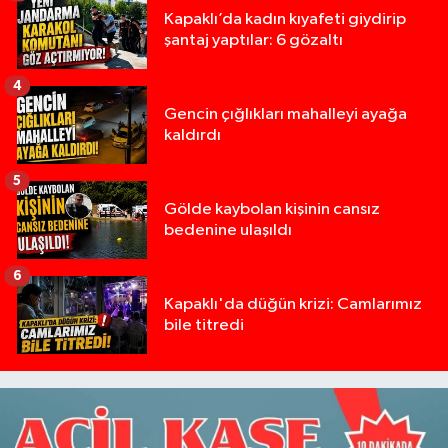
Kapaklı’da kadın kıyafeti giydirip
şantaj yaptılar: 6 gözaltı
4
Gencin çığlıkları mahalleyi ayağa
kaldırdı
5
Gölde kaybolan kişinin cansız
bedenine ulaşıldı
6
Kapaklı'da düğün krizi: Camlarımız
bile titredi