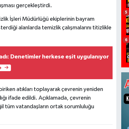
lışması gerçekleştirdi.
5
lik İşleri Müdürlüğü ekiplerinin bayram
rdiği alanlarda temizlik çalışmalarını titizlikle
6
ladı: Denetimler herkese eşit uygulanıyor
e
 biriken atıkları toplayarak çevrenin yeniden
ığı ifade edildi. Açıklamada, çevrenin
il tüm vatandaşların ortak sorumluluğu