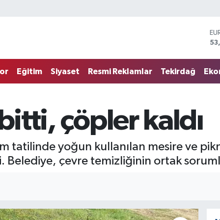
EU
53
ST
61
G.
68
or
Eğitim
Siyaset
Resmi Reklamlar
Tekirdağ
Eko
Bİ
14
BI
79
bitti, çöpler kaldı
DO
45
am tatilinde yoğun kullanılan mesire ve pik
i. Belediye, çevre temizliğinin ortak sorum