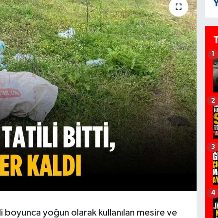
Y
1
2
3
4
li boyunca yoğun olarak kullanılan mesire ve