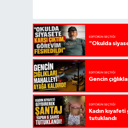
EDITÖRÜN SEÇTIĞI
“Okulda siyase
EDITÖRÜN SEÇTIĞI
Gencin çığlıkla
EDITÖRÜN SEÇTIĞI
Kadın kıyafeti
tutuklandı