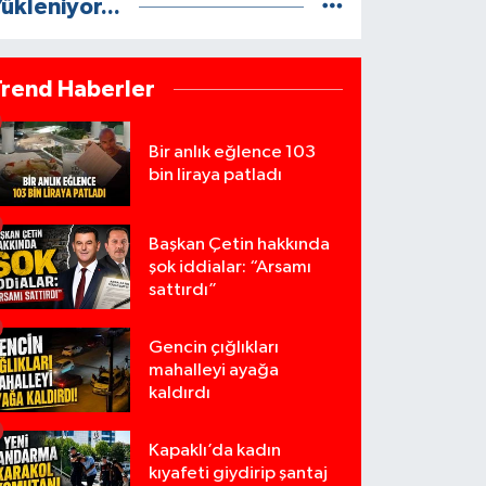
ükleniyor...
Trend Haberler
Bir anlık eğlence 103
bin liraya patladı
Başkan Çetin hakkında
şok iddialar: “Arsamı
sattırdı”
Gencin çığlıkları
mahalleyi ayağa
kaldırdı
Kapaklı’da kadın
kıyafeti giydirip şantaj