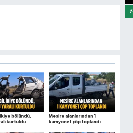
ikiye bölündü,
Mesire alanlarından 1
alı kurtuldu
kamyonet çöp toplandı