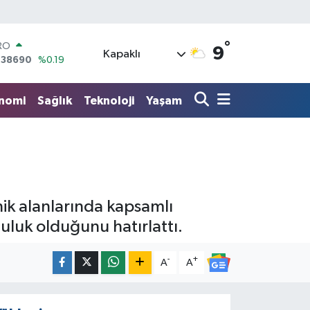
RO
,38690
%0.19
°
9
ERLİN
Kapaklı
,60380
%0.18
ALTIN
62,09000
%0.19
nomi
Sağlık
Teknoloji
Yaşam
ST100
.598,00
%0
TCOIN
.591,74
%-1.82
LAR
,43620
%0.02
nik alanlarında kapsamlı
luluk olduğunu hatırlattı.
-
+
A
A