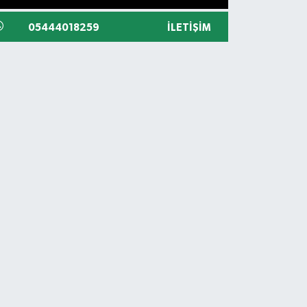
05444018259
İLETIŞIM