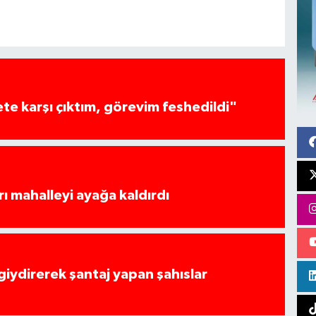
te karşı çıktım, görevim feshedildi"
rı mahalleyi ayağa kaldırdı
 giydirerek şantaj yapan şahıslar