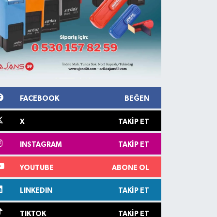
FACEBOOK
BEĞEN
X
TAKIP ET
INSTAGRAM
TAKIP ET
YOUTUBE
ABONE OL
LINKEDIN
TAKIP ET
TIKTOK
TAKIP ET