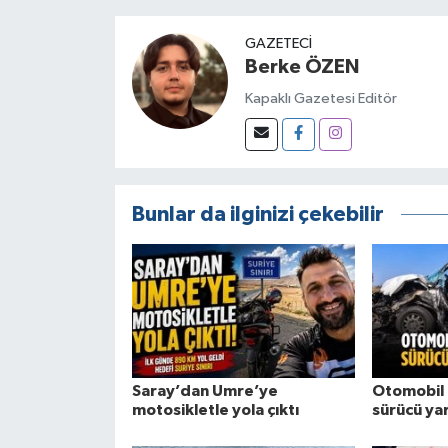
GAZETECI
Berke ÖZEN
Kapaklı Gazetesi Editör
Bunlar da ilginizi çekebilir
Saray’dan Umre’ye
Otomobil 
motosikletle yola çıktı
sürücü yar