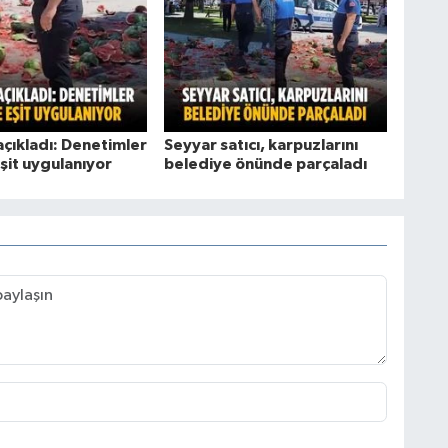
açıkladı: Denetimler
Seyyar satıcı, karpuzlarını
şit uygulanıyor
belediye önünde parçaladı