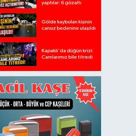
yaptılar: 6 gözaltı
Gölde kaybolan kişinin
cansız bedenine ulaşıldı
Kapaklı'da düğün krizi:
Camlarımız bile titredi