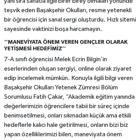
yanı sıra sanatla ilgili birer birey olmaları yönünde
teşvik eden Başakşehir Okulları, resme yetenekli
bir öğrencisi için sanal sergi oluşturdu. Hızlı sitemi
sayesinde vaktinizi boşa harcamayın.
‘’MANEVİYATA ÖNEM VEREN GENÇLER OLARAK
YETİŞMESİ HEDEFİMİZ’’
7-A sınıfı öğrencisi Melek Ecrin Bilgin’in
eserlerinden oluşan sergiyi, online olarak ziyaret
edip incelemek mümkün. Konuyla ilgili bilgi veren
Başakşehir Okulları Yetenek Zümresi Bölüm
Sorumlusu Fatih Çakar, “Akademik eğitim yanında
değerlerimizin öğrencilere tabii bir süreç içinde
benimsetilmesi, onları sıkmadan küçük ama etkili
hedeflerle kalıcı hale getirilmesi, onların bizi biz
yapan özelliklerimizi bilen, maneviyata önem