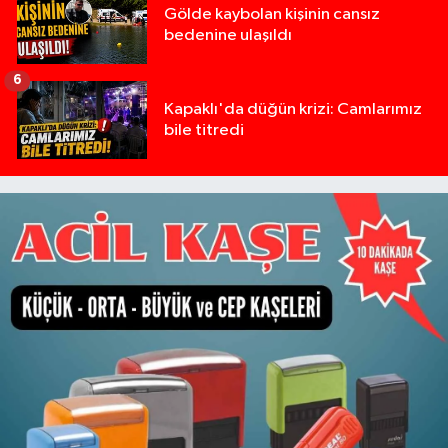
Gölde kaybolan kişinin cansız
bedenine ulaşıldı
6
Kapaklı'da düğün krizi: Camlarımız
bile titredi