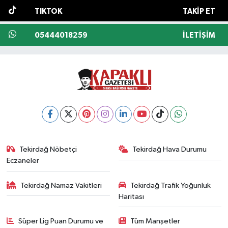
TIKTOK
TAKIP ET
05444018259
İLETIŞIM
Tekirdağ Nöbetçi
Tekirdağ Hava Durumu
Eczaneler
Tekirdağ Namaz Vakitleri
Tekirdağ Trafik Yoğunluk
Haritası
Süper Lig Puan Durumu ve
Tüm Manşetler