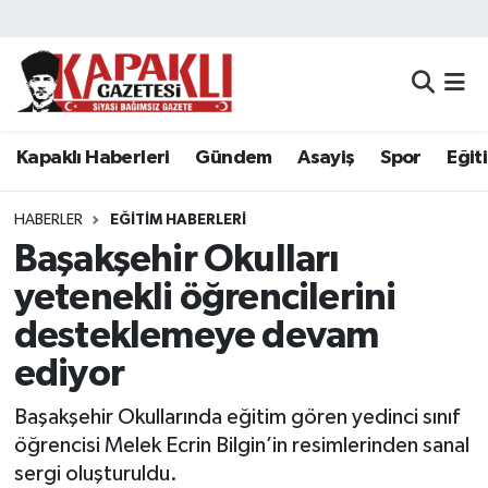
Kapaklı Haberleri
Tekirdağ Nöbetçi Eczaneler
Gündem
Tekirdağ Hava Durumu
Kapaklı Haberleri
Gündem
Asayiş
Spor
Eğit
Asayiş
Tekirdağ Namaz Vakitleri
HABERLER
EĞITIM HABERLERI
Spor
Tekirdağ Trafik Yoğunluk Haritası
Başakşehir Okulları
yetenekli öğrencilerini
Eğitim
Süper Lig Puan Durumu ve Fikstür
desteklemeye devam
Siyaset
Tüm Manşetler
ediyor
Başakşehir Okullarında eğitim gören yedinci sınıf
Resmi Reklamlar
Son Dakika Haberleri
öğrencisi Melek Ecrin Bilgin’in resimlerinden sanal
Tekirdağ
Haber Arşivi
sergi oluşturuldu.