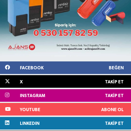
FACEBOOK
BEĞEN
X
TAKIP ET
INSTAGRAM
TAKIP ET
YOUTUBE
ABONE OL
LINKEDIN
TAKIP ET