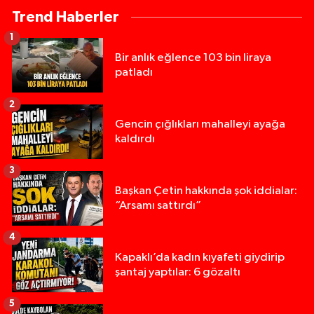
Trend Haberler
1
Bir anlık eğlence 103 bin liraya
patladı
2
Gencin çığlıkları mahalleyi ayağa
kaldırdı
3
Başkan Çetin hakkında şok iddialar:
“Arsamı sattırdı”
4
Kapaklı’da kadın kıyafeti giydirip
şantaj yaptılar: 6 gözaltı
5