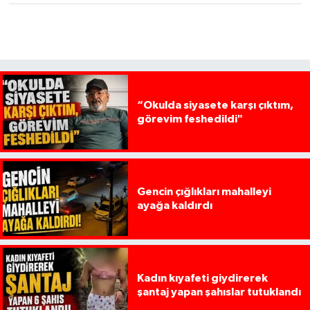
“Okulda siyasete karşı çıktım,
görevim feshedildi"
Gencin çığlıkları mahalleyi
ayağa kaldırdı
Kadın kıyafeti giydirerek
şantaj yapan şahıslar tutuklandı