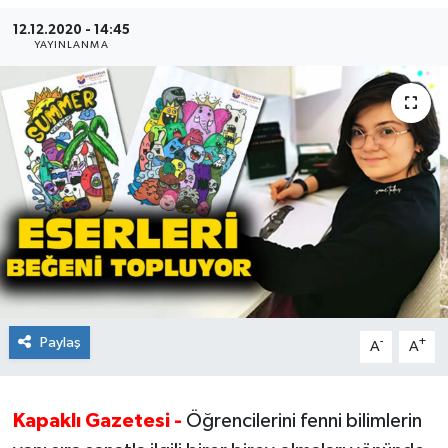
12.12.2020 - 14:45
Ekonomi
YAYINLANMA
Sağlık
Teknoloji
Yaşam
Paylaş
-
+
A
A
Kapaklı Gazetesi -
Öğrencilerini fenni bilimlerin