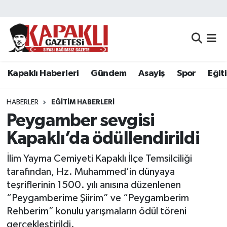
Kapaklı Haberleri
Tekirdağ Nöbetçi Eczaneler
Gündem
Tekirdağ Hava Durumu
Kapaklı Haberleri
Gündem
Asayiş
Spor
Eğit
Asayiş
Tekirdağ Namaz Vakitleri
HABERLER
EĞITIM HABERLERI
Spor
Tekirdağ Trafik Yoğunluk Haritası
Peygamber sevgisi
Kapaklı’da ödüllendirildi
Eğitim
Süper Lig Puan Durumu ve Fikstür
İlim Yayma Cemiyeti Kapaklı İlçe Temsilciliği
Siyaset
Tüm Manşetler
tarafından, Hz. Muhammed’in dünyaya
teşriflerinin 1500. yılı anısına düzenlenen
Resmi Reklamlar
Son Dakika Haberleri
“Peygamberime Şiirim” ve “Peygamberim
Rehberim” konulu yarışmaların ödül töreni
Tekirdağ
Haber Arşivi
gerçekleştirildi.