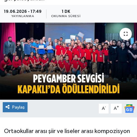
Ekonomi
19.06.2026 - 17:49
1 DK
YAYINLANMA
OKUNMA SÜRESI
Sağlık
Teknoloji
Yaşam
Paylaş
-
+
A
A
Ortaokullar arası şiir ve liseler arası kompozisyon