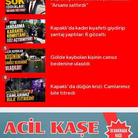
“Arsamı sattırdı”
4
Kapaklı’da kadın kıyafeti giydirip
şantaj yaptılar: 6 gözaltı
5
Gölde kaybolan kişinin cansız
bedenine ulaşıldı
6
Kapaklı'da düğün krizi: Camlarımız
bile titredi