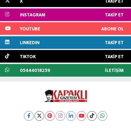
X
TAKIP ET
INSTAGRAM
TAKIP ET
YOUTUBE
ABONE OL
LINKEDIN
TAKIP ET
TIKTOK
TAKIP ET
05444018259
İLETIŞIM