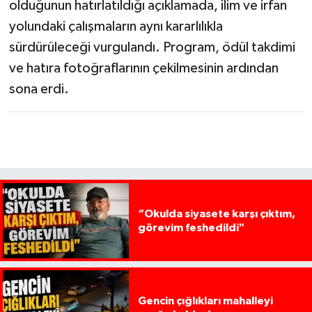
olduğunun hatırlatıldığı açıklamada, ilim ve irfan
yolundaki çalışmaların aynı kararlılıkla
sürdürüleceği vurgulandı. Program, ödül takdimi
ve hatıra fotoğraflarının çekilmesinin ardından
sona erdi.
“Okulda siyasete karşı çıktım,
görevim feshedildi"
Gencin çığlıkları mahalleyi