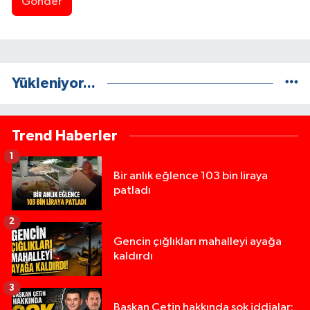
Gönder
Yükleniyor...
Trend Haberler
1
Bir anlık eğlence 103 bin liraya
patladı
2
Gencin çığlıkları mahalleyi ayağa
kaldırdı
3
Başkan Çetin hakkında şok iddialar: