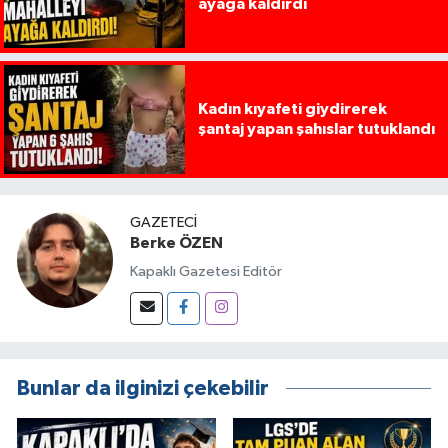
ayağa kaldırdı
Kadın kıyafeti giydirerek
şantaj yapan şahıslar tutuklandı
GAZETECI
Berke ÖZEN
Kapaklı Gazetesi Editör
Bunlar da ilginizi çekebilir