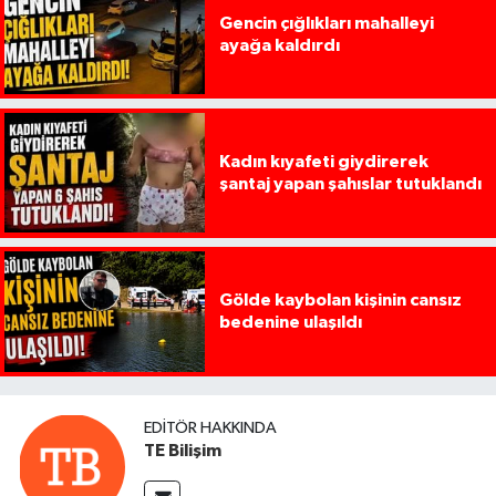
Gencin çığlıkları mahalleyi
ayağa kaldırdı
Kadın kıyafeti giydirerek
şantaj yapan şahıslar tutuklandı
Gölde kaybolan kişinin cansız
bedenine ulaşıldı
EDITÖR HAKKINDA
TE Bilişim