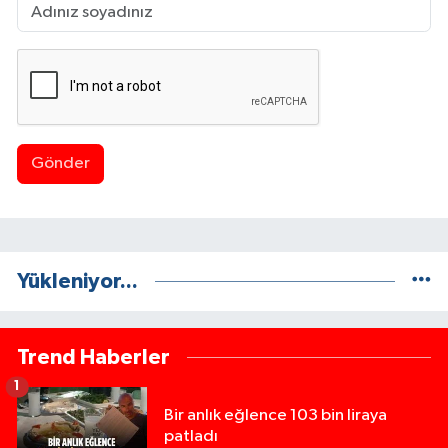
Gönder
Yükleniyor...
Trend Haberler
1
Bir anlık eğlence 103 bin liraya
patladı