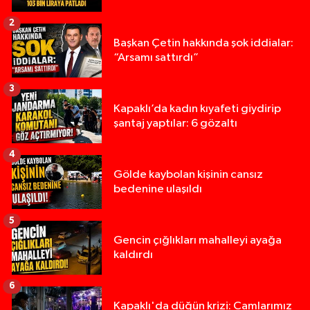
2
Başkan Çetin hakkında şok iddialar:
“Arsamı sattırdı”
3
Kapaklı’da kadın kıyafeti giydirip
şantaj yaptılar: 6 gözaltı
4
Gölde kaybolan kişinin cansız
bedenine ulaşıldı
5
Gencin çığlıkları mahalleyi ayağa
kaldırdı
6
Kapaklı'da düğün krizi: Camlarımız