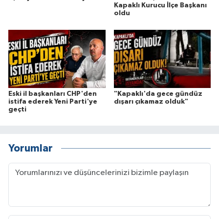
Kapaklı Kurucu İlçe Başkanı
oldu
Eski il başkanları CHP'den
"Kapaklı'da gece gündüz
istifa ederek Yeni Parti'ye
dışarı çıkamaz olduk"
geçti
Yorumlar