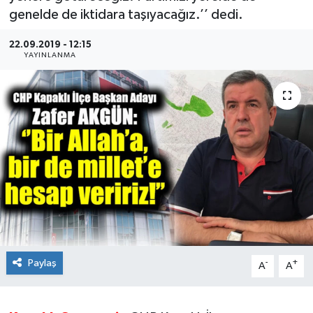
genelde de iktidara taşıyacağız.’’ dedi.
Ekonomi
22.09.2019 - 12:15
YAYINLANMA
Sağlık
Teknoloji
Yaşam
Paylaş
-
+
A
A