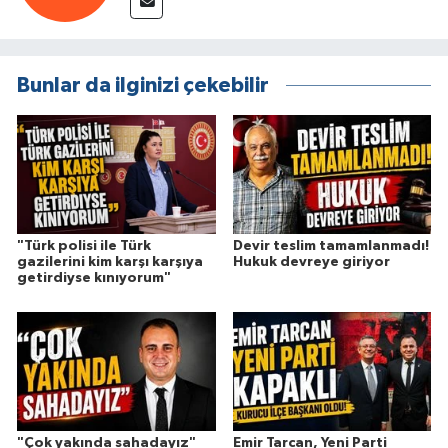
Bunlar da ilginizi çekebilir
"Türk polisi ile Türk
Devir teslim tamamlanmadı!
gazilerini kim karşı karşıya
Hukuk devreye giriyor
getirdiyse kınıyorum"
"Çok yakında sahadayız"
Emir Tarcan, Yeni Parti