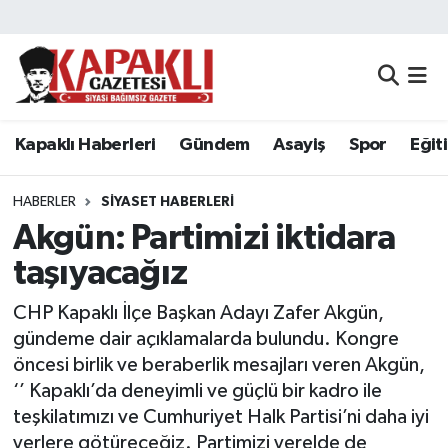
Kapaklı Haberleri
Tekirdağ Nöbetçi Eczaneler
Gündem
Tekirdağ Hava Durumu
Kapaklı Haberleri
Gündem
Asayiş
Spor
Eğit
Asayiş
Tekirdağ Namaz Vakitleri
HABERLER
SIYASET HABERLERI
Spor
Tekirdağ Trafik Yoğunluk Haritası
Akgün: Partimizi iktidara
taşıyacağız
Eğitim
Süper Lig Puan Durumu ve Fikstür
CHP Kapaklı İlçe Başkan Adayı Zafer Akgün,
Siyaset
Tüm Manşetler
gündeme dair açıklamalarda bulundu. Kongre
öncesi birlik ve beraberlik mesajları veren Akgün,
Resmi Reklamlar
Son Dakika Haberleri
‘’ Kapaklı’da deneyimli ve güçlü bir kadro ile
teşkilatımızı ve Cumhuriyet Halk Partisi’ni daha iyi
Tekirdağ
Haber Arşivi
yerlere götüreceğiz. Partimizi yerelde de