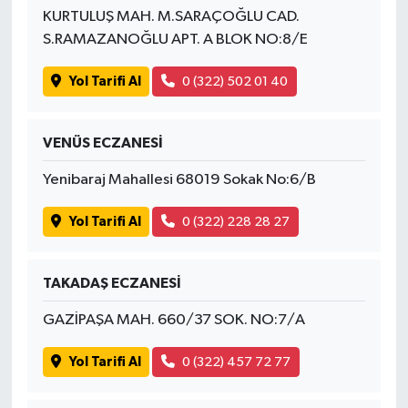
KURTULUŞ MAH. M.SARAÇOĞLU CAD.
S.RAMAZANOĞLU APT. A BLOK NO:8/E
Yol Tarifi Al
0 (322) 502 01 40
VENÜS ECZANESİ
Yenibaraj Mahallesi 68019 Sokak No:6/B
Yol Tarifi Al
0 (322) 228 28 27
TAKADAŞ ECZANESİ
GAZİPAŞA MAH. 660/37 SOK. NO:7/A
Yol Tarifi Al
0 (322) 457 72 77