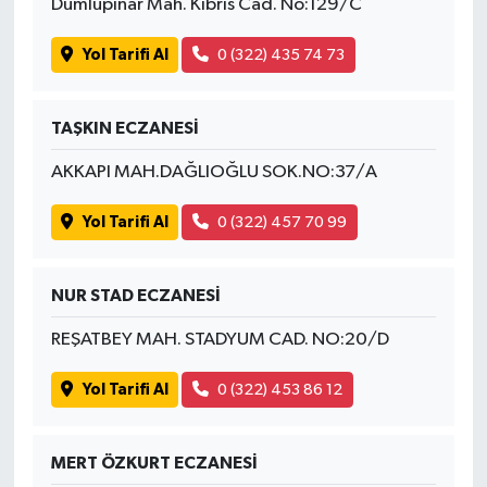
Dumlupınar Mah. Kıbrıs Cad. No:129/C
Yol Tarifi Al
0 (322) 435 74 73
TAŞKIN ECZANESİ
AKKAPI MAH.DAĞLIOĞLU SOK.NO:37/A
Yol Tarifi Al
0 (322) 457 70 99
NUR STAD ECZANESİ
REŞATBEY MAH. STADYUM CAD. NO:20/D
Yol Tarifi Al
0 (322) 453 86 12
MERT ÖZKURT ECZANESİ