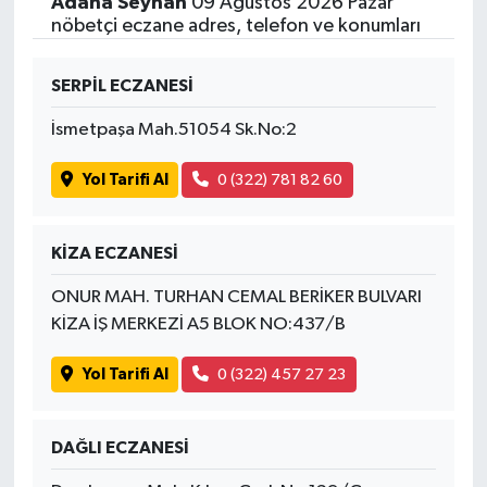
Adana Seyhan
09 Ağustos 2026 Pazar
nöbetçi eczane adres, telefon ve konumları
SERPİL ECZANESİ
İsmetpaşa Mah.51054 Sk.No:2
Yol Tarifi Al
0 (322) 781 82 60
KİZA ECZANESİ
ONUR MAH. TURHAN CEMAL BERİKER BULVARI
KİZA İŞ MERKEZİ A5 BLOK NO:437/B
Yol Tarifi Al
0 (322) 457 27 23
DAĞLI ECZANESİ