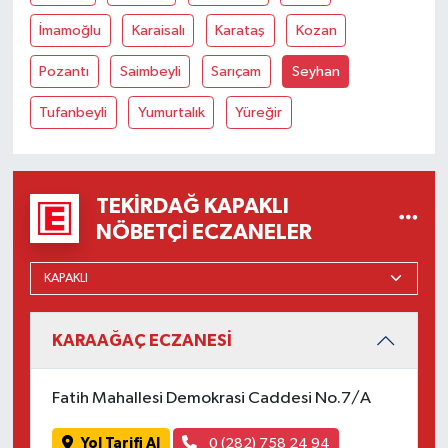
İmamoğlu
Karaisalı
Karataş
Kozan
Pozantı
Saimbeyli
Sarıçam
Seyhan
Tufanbeyli
Yumurtalık
Yüreğir
TEKIRDAĞ KAPAKLI
NÖBETÇI ECZANELER
KARAAĞAÇ ECZANESİ
Fatih Mahallesi Demokrasi Caddesi No.7/A
Yol Tarifi Al
0 (282) 758 24 94