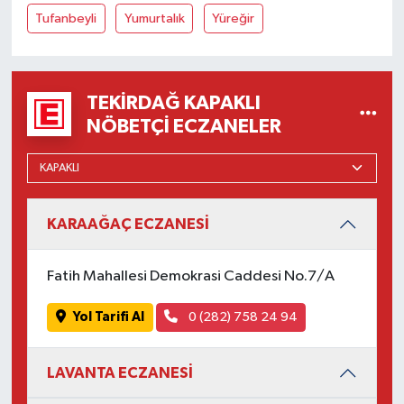
Tufanbeyli
Yumurtalık
Yüreğir
TEKIRDAĞ KAPAKLI
NÖBETÇI ECZANELER
KARAAĞAÇ ECZANESİ
Fatih Mahallesi Demokrasi Caddesi No.7/A
Yol Tarifi Al
0 (282) 758 24 94
LAVANTA ECZANESİ