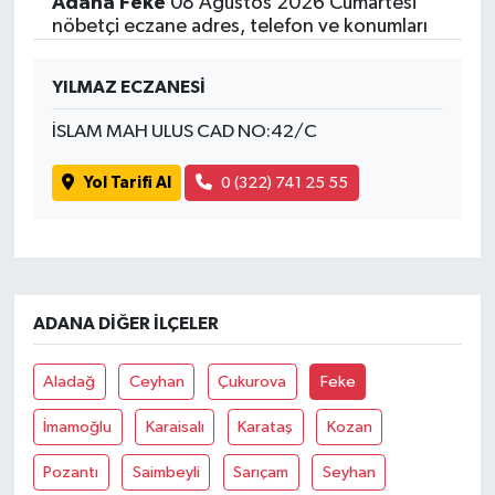
Adana Feke
08 Ağustos 2026 Cumartesi
nöbetçi eczane adres, telefon ve konumları
YILMAZ ECZANESİ
İSLAM MAH ULUS CAD NO:42/C
Yol Tarifi Al
0 (322) 741 25 55
ADANA DIĞER İLÇELER
Aladağ
Ceyhan
Çukurova
Feke
İmamoğlu
Karaisalı
Karataş
Kozan
Pozantı
Saimbeyli
Sarıçam
Seyhan