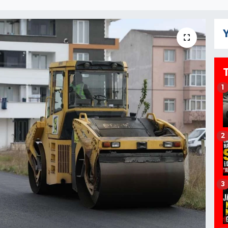
Y
1
2
3