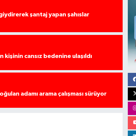
 giydirerek şantaj yapan şahıslar
 kişinin cansız bedenine ulaşıldı
boğulan adamı arama çalışması sürüyor