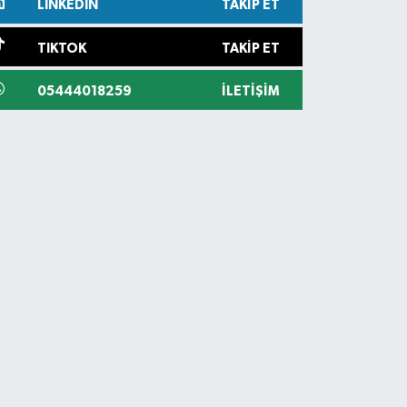
LINKEDIN
TAKIP ET
TIKTOK
TAKIP ET
05444018259
İLETIŞIM