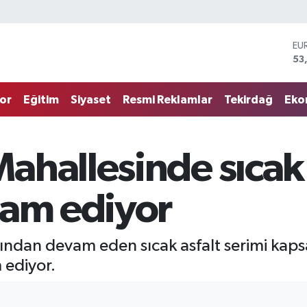
EU
53
ST
61
G.
68
or
Eğitim
Siyaset
Resmi Reklamlar
Tekirdağ
Eko
Bİ
14
BI
79
hallesinde sıcak 
DO
45
vam ediyor
rafından devam eden sıcak asfalt serimi k
 ediyor.