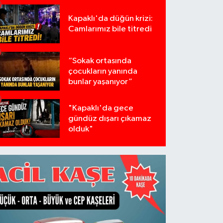
Kapaklı'da düğün krizi:
Camlarımız bile titredi
“Sokak ortasında
çocukların yanında
bunlar yaşanıyor”
"Kapaklı'da gece
gündüz dışarı çıkamaz
olduk"