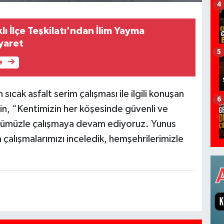
4
lı İlçe Teşkilatı'ndan İlim Yayma
yaret
5
e
ak asfalt serim çalışması ile ilgili konuşan
6
n, “Kentimizin her köşesinde güvenli ve
gücümüzle çalışmaya devam ediyoruz. Yunus
 çalışmalarımızı inceledik, hemşehrilerimizle