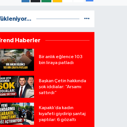
ükleniyor...
Trend Haberler
Bir anlık eğlence 103
bin liraya patladı
Başkan Çetin hakkında
şok iddialar: “Arsamı
sattırdı”
Kapaklı’da kadın
kıyafeti giydirip şantaj
yaptılar: 6 gözaltı