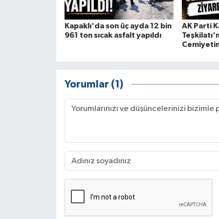
Kapaklı'da son üç ayda 12 bin
AK Parti K
961 ton sıcak asfalt yapıldı
Teşkilatı'
Cemiyetin
Yorumlar (1)