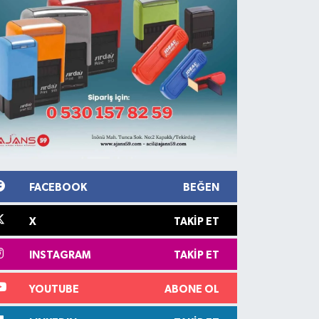
FACEBOOK
BEĞEN
X
TAKIP ET
INSTAGRAM
TAKIP ET
YOUTUBE
ABONE OL