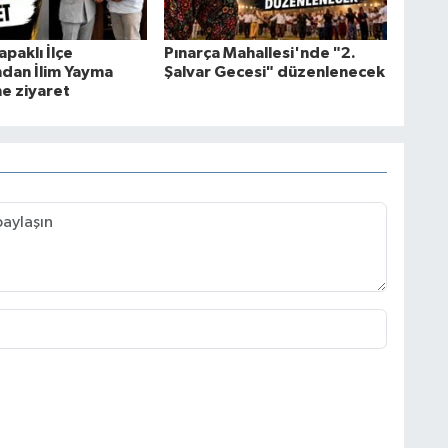
apaklı İlçe
Pınarça Mahallesi'nde "2.
ndan İlim Yayma
Şalvar Gecesi" düzenlenecek
e ziyaret