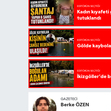
EDITÖRÜN SEÇTIĞI
Kadın kıyafeti
tutuklandı
EDITÖRÜN SEÇTIĞI
Gölde kaybolan
EDITÖRÜN SEÇTIĞI
İkizgöller’de 
GAZETECI
Berke ÖZEN