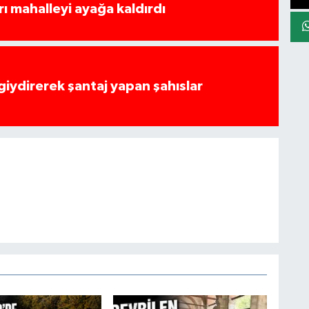
rı mahalleyi ayağa kaldırdı
 giydirerek şantaj yapan şahıslar