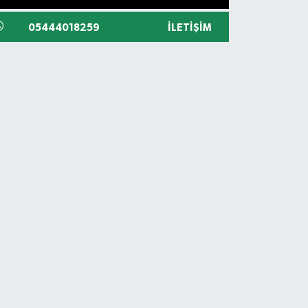
05444018259
İLETIŞIM