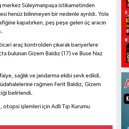
dağ merkez Süleymanpaşa istikametinden
5
esi henüz bilinmeyen bir nedenle ayrıldı. Yola
fiğine kapatırken, peş peşe gelen üç aracın
u.
6
ticari araç kontrolden çıkarak bariyerlere
raçta bulunan Gizem Baldız (17) ve Buse Naz
faiye, sağlık ve jandarma ekibi sevk edildi.
 müdahalelerine rağmen Ferit Baldız, Gizem
ği belirlendi.
 otopsi işlemleri için Adli Tıp Kurumu