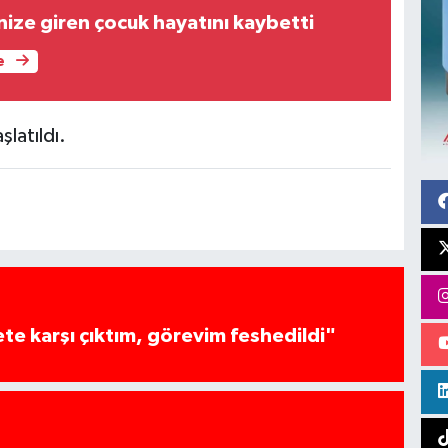
nize giren çocuk hayatını kaybetti
e
şlatıldı.
te karşı çıktım, görevim feshedildi"