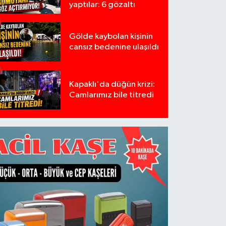
yaptılar: 6 gözaltı
Gölde kaybolan kişinin
cansız bedenine ulaşıldı
Kapaklı'da düğün krizi:
Camlarımız bile titredi