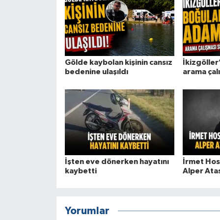
Gölde kaybolan kişinin cansız
İkizgölle
bedenine ulaşıldı
arama çal
İşten eve dönerken hayatını
İrmet Hos
kaybetti
Alper Ata
Yorumlar