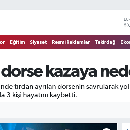
EU
53
ST
61
G.
68
or
Eğitim
Siyaset
Resmi Reklamlar
Tekirdağ
Eko
Bİ
14
BI
79
 dorse kazaya ned
DO
45
inde tırdan ayrılan dorsenin savrularak 
a 3 kişi hayatını kaybetti.