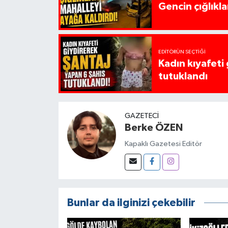
Gencin çığlıkla
EDITÖRÜN SEÇTIĞI
Kadın kıyafeti
tutuklandı
GAZETECI
Berke ÖZEN
Kapaklı Gazetesi Editör
Bunlar da ilginizi çekebilir