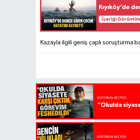
Kıyıköy’de de
İçeriği Görüntül
Kazayla ilgili geniş çaplı soruşturma ba
EDITÖRÜN SEÇTIĞI
“Okulda siyase
EDITÖRÜN SEÇTIĞI