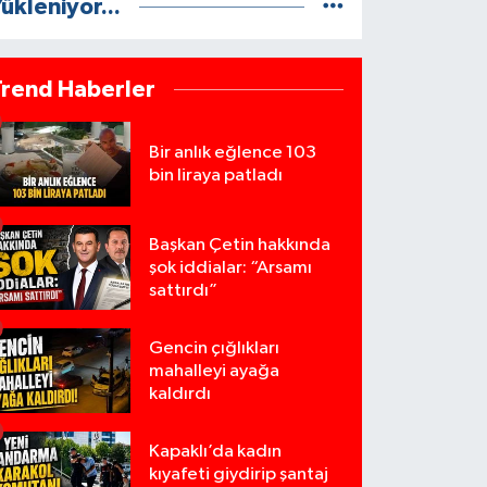
ükleniyor...
Trend Haberler
Bir anlık eğlence 103
bin liraya patladı
Başkan Çetin hakkında
şok iddialar: “Arsamı
sattırdı”
Gencin çığlıkları
mahalleyi ayağa
kaldırdı
Kapaklı’da kadın
kıyafeti giydirip şantaj