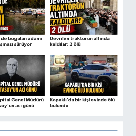
r’de boğulan adamı
Devrilen traktörün altında
ışması sürüyor
kaldılar: 2 ölü
pital Genel Müdürü
Kapaklı’da bir kişi evinde ölü
soy'un acı günü
bulundu