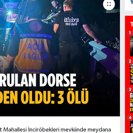
Y
1
2
3
4
sırt Mahallesi İnciröbekleri mevkiinde meydana