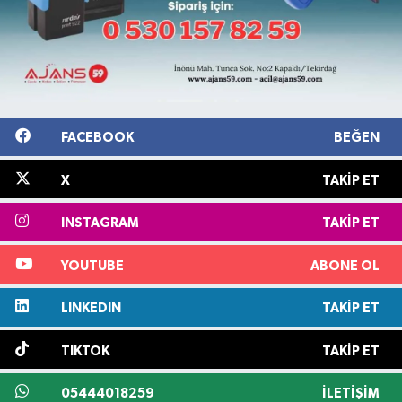
FACEBOOK
BEĞEN
X
TAKIP ET
INSTAGRAM
TAKIP ET
YOUTUBE
ABONE OL
LINKEDIN
TAKIP ET
TIKTOK
TAKIP ET
05444018259
İLETIŞIM