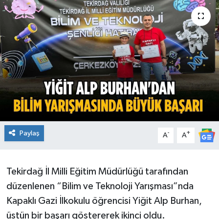
Ekonomi
Sağlık
Teknoloji
Yaşam
Paylaş
-
+
A
A
Tekirdağ İl Milli Eğitim Müdürlüğü tarafından
düzenlenen “Bilim ve Teknoloji Yarışması”nda
Kapaklı Gazi İlkokulu öğrencisi Yiğit Alp Burhan,
üstün bir başarı göstererek ikinci oldu.