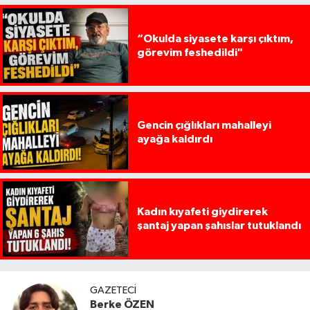
“Okulda siyasete karşı çıktım,
görevim feshedildi"
Gencin çığlıkları mahalleyi
ayağa kaldırdı
Kadın kıyafeti giydirerek
şantaj yapan şahıslar tutuklandı
GAZETECI
Berke ÖZEN