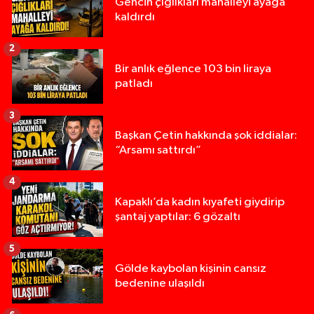
Gencin çığlıkları mahalleyi ayağa
kaldırdı
2
Bir anlık eğlence 103 bin liraya
patladı
3
Başkan Çetin hakkında şok iddialar:
“Arsamı sattırdı”
4
Kapaklı’da kadın kıyafeti giydirip
şantaj yaptılar: 6 gözaltı
5
Gölde kaybolan kişinin cansız
bedenine ulaşıldı