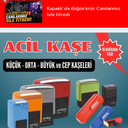
6
Kapaklı'da düğün krizi: Camlarımız
bile titredi