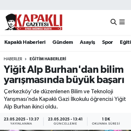
Kapaklı Haberleri
Tekirdağ Nöbetçi Eczaneler
Gündem
Tekirdağ Hava Durumu
Kapaklı Haberleri
Gündem
Asayiş
Spor
Eğit
Asayiş
Tekirdağ Namaz Vakitleri
HABERLER
EĞITIM HABERLERI
Spor
Tekirdağ Trafik Yoğunluk Haritası
Yiğit Alp Burhan'dan bilim
yarışmasında büyük başarı
Eğitim
Süper Lig Puan Durumu ve Fikstür
Çerkezköy'de düzenlenen Bilim ve Teknoloji
Siyaset
Tüm Manşetler
Yarışması’nda Kapaklı Gazi İlkokulu öğrencisi Yiğit
Alp Burhan ikinci oldu.
Resmi Reklamlar
Son Dakika Haberleri
23.05.2025 - 13:37
23.05.2025 - 13:41
1 DK
YAYINLANMA
GÜNCELLEME
OKUNMA SÜRESI
Tekirdağ
Haber Arşivi