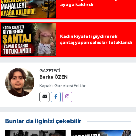
ayağa kaldırdı
Kadın kıyafeti giydirerek
şantaj yapan şahıslar tutuklandı
GAZETECI
Berke ÖZEN
Kapaklı Gazetesi Editör
Bunlar da ilginizi çekebilir