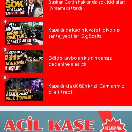
Başkan Çetin hakkında şok iddialar:
“Arsamı sattırdı”
4
Kapaklı’da kadın kıyafeti giydirip
şantaj yaptılar: 6 gözaltı
5
Gölde kaybolan kişinin cansız
bedenine ulaşıldı
6
Kapaklı'da düğün krizi: Camlarımız
bile titredi