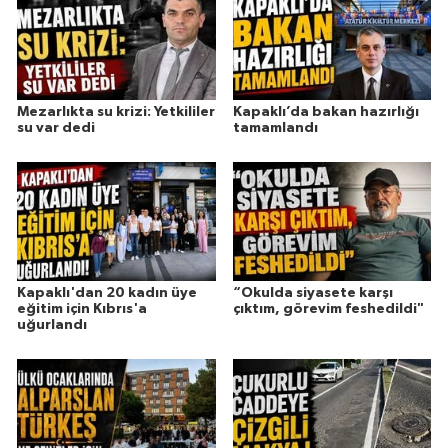
Mezarlıkta su krizi: Yetkililer
Kapaklı’da bakan hazırlığı
su var dedi
tamamlandı
Kapaklı'dan 20 kadın üye
“Okulda siyasete karşı
eğitim için Kıbrıs'a
çıktım, görevim feshedildi"
uğurlandı