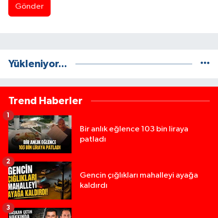
Gönder
Yükleniyor...
Trend Haberler
1
Bir anlık eğlence 103 bin liraya
patladı
2
Gencin çığlıkları mahalleyi ayağa
kaldırdı
3