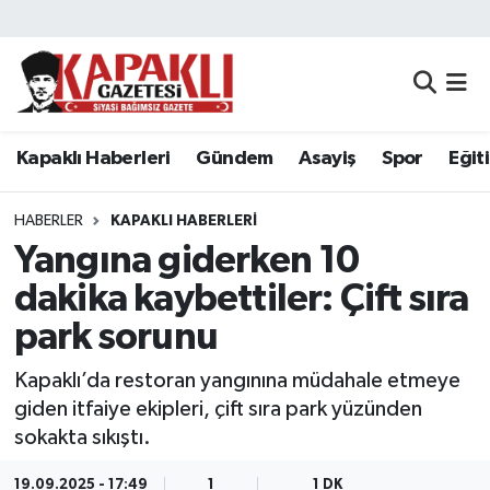
Kapaklı Haberleri
Tekirdağ Nöbetçi Eczaneler
Gündem
Tekirdağ Hava Durumu
Kapaklı Haberleri
Gündem
Asayiş
Spor
Eğit
Asayiş
Tekirdağ Namaz Vakitleri
HABERLER
KAPAKLI HABERLERI
Spor
Tekirdağ Trafik Yoğunluk Haritası
Yangına giderken 10
dakika kaybettiler: Çift sıra
Eğitim
Süper Lig Puan Durumu ve Fikstür
park sorunu
Siyaset
Tüm Manşetler
Kapaklı’da restoran yangınına müdahale etmeye
giden itfaiye ekipleri, çift sıra park yüzünden
Resmi Reklamlar
Son Dakika Haberleri
sokakta sıkıştı.
Tekirdağ
Haber Arşivi
19.09.2025 - 17:49
1
1 DK