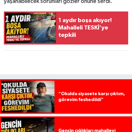
yaşanabilecek sorunları gözler önüne serdi.
1 aydır boşa akıyor!
Mahalleli TESKİ'ye
tepkili
“Okulda siyasete karşı çıktım,
görevim feshedildi"
Gencin çığlıkları mahalleyi