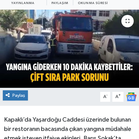
YAYINLANMA
PAYLAŞIM
OKUNMA SÜRESI
Ekonomi
Sağlık
Teknoloji
Yaşam
Paylaş
-
+
A
A
Kapaklı’da Yaşardoğu Caddesi üzerinde bulunan
bir restoranın bacasında çıkan yangına müdahale
etmek isteyen itfaiye ekipleri, Barış Sokak’ta