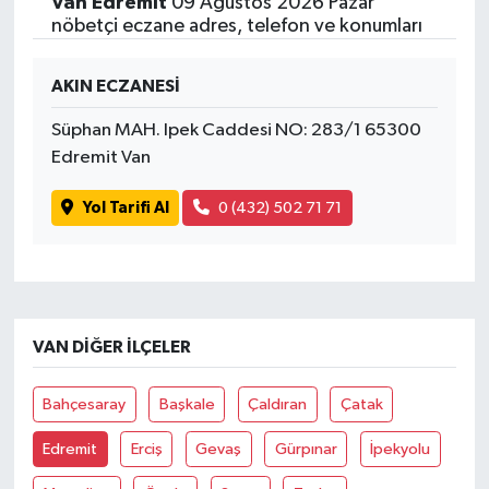
Van Edremit
09 Ağustos 2026 Pazar
nöbetçi eczane adres, telefon ve konumları
AKIN ECZANESİ
Süphan MAH. Ipek Caddesi NO: 283/1 65300
Edremit Van
Yol Tarifi Al
0 (432) 502 71 71
VAN DIĞER İLÇELER
Bahçesaray
Başkale
Çaldıran
Çatak
Edremit
Erciş
Gevaş
Gürpınar
İpekyolu