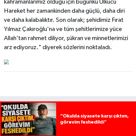
kahramanlarımız olduğu için bugünkü Ülkücü
Hareket her zamankinden daha güçlü, daha diri
ve daha kalabalıktır. Son olarak; şehidimiz Fırat
Yılmaz Çakıroğlu'na ve tüm şehitlerimize yüce
Allah'tan rahmet diliyor, şükran ve minnetlerimizi
arz ediyoruz." diyerek sözlerini noktaladı.
“Okulda siyasete karşı çıktım,
görevim feshedildi"