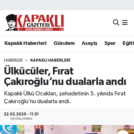
Kapaklı Haberleri
Tekirdağ Nöbetçi Eczaneler
Gündem
Tekirdağ Hava Durumu
Kapaklı Haberleri
Gündem
Asayiş
Spor
Eğit
Asayiş
Tekirdağ Namaz Vakitleri
HABERLER
KAPAKLI HABERLERI
Spor
Tekirdağ Trafik Yoğunluk Haritası
Ülkücüler, Fırat
Çakıroğlu’nu dualarla andı
Eğitim
Süper Lig Puan Durumu ve Fikstür
Kapaklı Ülkü Ocakları, şehadetinin 5. yılında Fırat
Siyaset
Tüm Manşetler
Çakıroğlu’nu dualarla andı.
Resmi Reklamlar
Son Dakika Haberleri
22.02.2020 - 11:51
YAYINLANMA
Tekirdağ
Haber Arşivi