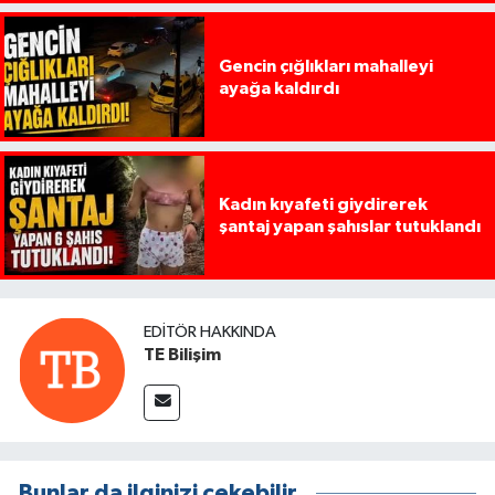
Gencin çığlıkları mahalleyi
ayağa kaldırdı
Kadın kıyafeti giydirerek
şantaj yapan şahıslar tutuklandı
EDITÖR HAKKINDA
TE Bilişim
Bunlar da ilginizi çekebilir