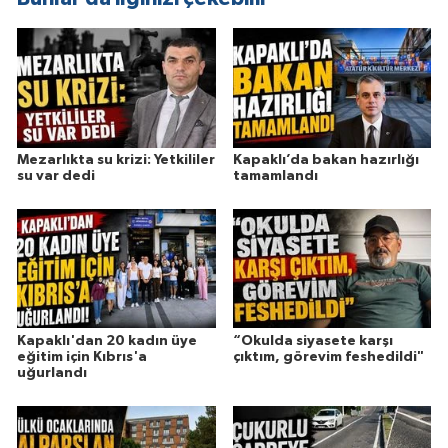
Mezarlıkta su krizi: Yetkililer
Kapaklı’da bakan hazırlığı
su var dedi
tamamlandı
Kapaklı'dan 20 kadın üye
“Okulda siyasete karşı
eğitim için Kıbrıs'a
çıktım, görevim feshedildi"
uğurlandı