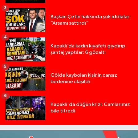
3
Başkan Çetin hakkında şok iddialar:
“Arsamı sattırdı”
4
Kapaklı’da kadın kıyafeti giydirip
şantaj yaptılar: 6 gözaltı
5
Gölde kaybolan kişinin cansız
bedenine ulaşıldı
6
Kapaklı'da düğün krizi: Camlarımız
bile titredi