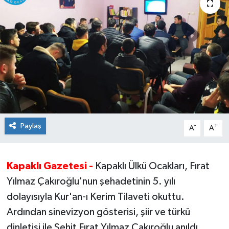
Ekonomi
Sağlık
Teknoloji
Yaşam
Paylaş
-
+
A
A
Kapaklı Gazetesi -
Kapaklı Ülkü Ocakları, Fırat
Yılmaz Çakıroğlu'nun şehadetinin 5. yılı
dolayısıyla Kur'an-ı Kerim Tilaveti okuttu.
Ardından sinevizyon gösterisi, şiir ve türkü
dinletisi ile Şehit Fırat Yılmaz Çakıroğlu anıldı.