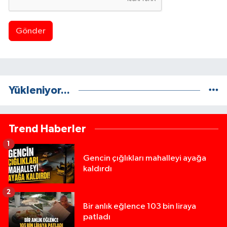
Gönder
Yükleniyor...
Trend Haberler
1
Gencin çığlıkları mahalleyi ayağa
kaldırdı
2
Bir anlık eğlence 103 bin liraya
patladı