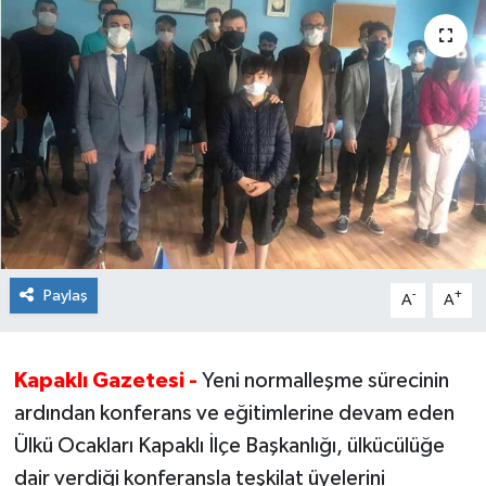
Ekonomi
Sağlık
Teknoloji
Yaşam
Paylaş
-
+
A
A
Kapaklı Gazetesi -
Yeni normalleşme sürecinin
ardından konferans ve eğitimlerine devam eden
Ülkü Ocakları Kapaklı İlçe Başkanlığı, ülkücülüğe
dair verdiği konferansla teşkilat üyelerini