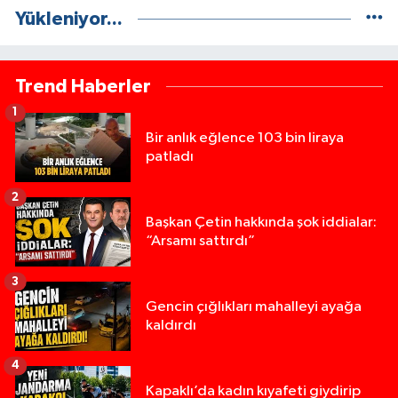
Yükleniyor...
Trend Haberler
1
Bir anlık eğlence 103 bin liraya
patladı
2
Başkan Çetin hakkında şok iddialar:
“Arsamı sattırdı”
3
Gencin çığlıkları mahalleyi ayağa
kaldırdı
4
Kapaklı’da kadın kıyafeti giydirip