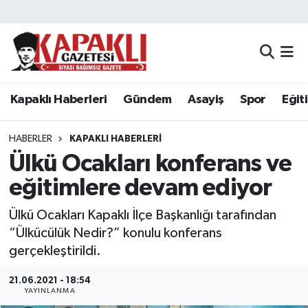
Kapaklı Haberleri
Tekirdağ Nöbetçi Eczaneler
Gündem
Tekirdağ Hava Durumu
Kapaklı Haberleri
Gündem
Asayiş
Spor
Eğit
Asayiş
Tekirdağ Namaz Vakitleri
HABERLER
KAPAKLI HABERLERI
Spor
Tekirdağ Trafik Yoğunluk Haritası
Ülkü Ocakları konferans ve
eğitimlere devam ediyor
Eğitim
Süper Lig Puan Durumu ve Fikstür
Ülkü Ocakları Kapaklı İlçe Başkanlığı tarafından
Siyaset
Tüm Manşetler
“Ülkücülük Nedir?” konulu konferans
gerçekleştirildi.
Resmi Reklamlar
Son Dakika Haberleri
21.06.2021 - 18:54
YAYINLANMA
Tekirdağ
Haber Arşivi