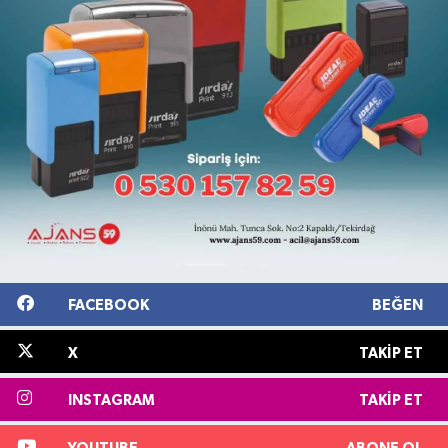
FACEBOOK
BEĞEN
X
TAKIP ET
INSTAGRAM
TAKIP ET