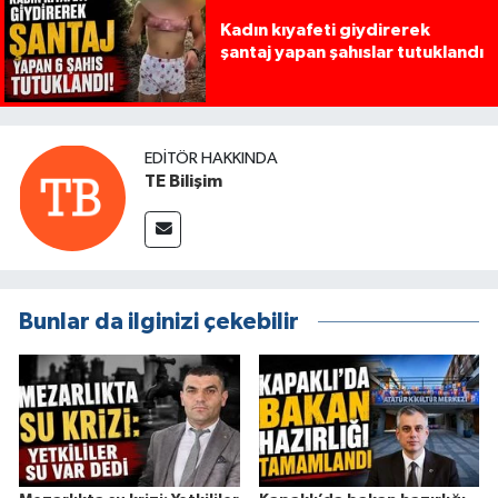
Kadın kıyafeti giydirerek
şantaj yapan şahıslar tutuklandı
EDITÖR HAKKINDA
TE Bilişim
Bunlar da ilginizi çekebilir