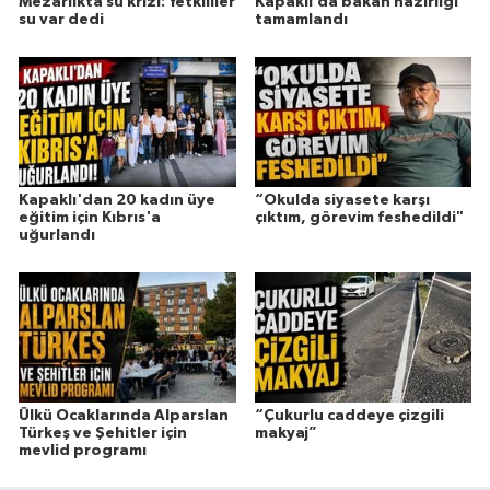
Mezarlıkta su krizi: Yetkililer
Kapaklı’da bakan hazırlığı
su var dedi
tamamlandı
Kapaklı'dan 20 kadın üye
“Okulda siyasete karşı
eğitim için Kıbrıs'a
çıktım, görevim feshedildi"
uğurlandı
Ülkü Ocaklarında Alparslan
“Çukurlu caddeye çizgili
Türkeş ve Şehitler için
makyaj”
mevlid programı