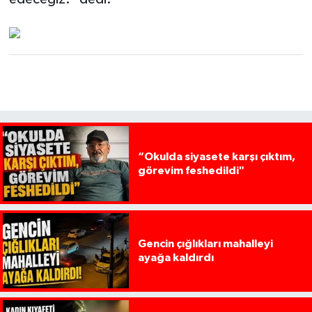
“Okulda siyasete karşı çıktım,
görevim feshedildi"
Gencin çığlıkları mahalleyi
ayağa kaldırdı