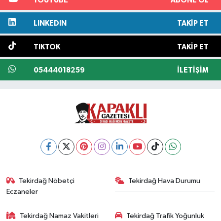
YOUTUBE
ABONE OL
LINKEDIN
TAKIP ET
TIKTOK
TAKIP ET
05444018259
İLETIŞIM
Tekirdağ Nöbetçi
Tekirdağ Hava Durumu
Eczaneler
Tekirdağ Namaz Vakitleri
Tekirdağ Trafik Yoğunluk