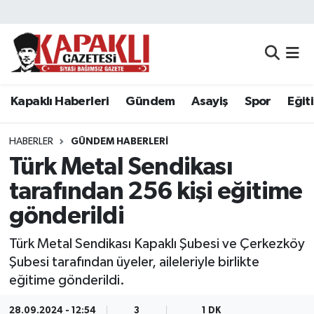
Kapaklı Haberleri
Tekirdağ Nöbetçi Eczaneler
Gündem
Tekirdağ Hava Durumu
Kapaklı Haberleri
Gündem
Asayiş
Spor
Eğit
Asayiş
Tekirdağ Namaz Vakitleri
HABERLER
GÜNDEM HABERLERI
Spor
Tekirdağ Trafik Yoğunluk Haritası
Türk Metal Sendikası
tarafından 256 kişi eğitime
Eğitim
Süper Lig Puan Durumu ve Fikstür
gönderildi
Siyaset
Tüm Manşetler
Türk Metal Sendikası Kapaklı Şubesi ve Çerkezköy
Şubesi tarafından üyeler, aileleriyle birlikte
Resmi Reklamlar
Son Dakika Haberleri
eğitime gönderildi.
Tekirdağ
Haber Arşivi
28.09.2024 - 12:54
3
1 DK