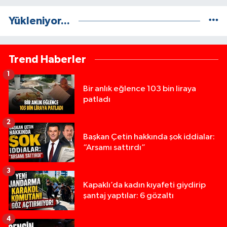
Yükleniyor...
Trend Haberler
1
Bir anlık eğlence 103 bin liraya
patladı
2
Başkan Çetin hakkında şok iddialar:
“Arsamı sattırdı”
3
Kapaklı’da kadın kıyafeti giydirip
şantaj yaptılar: 6 gözaltı
4