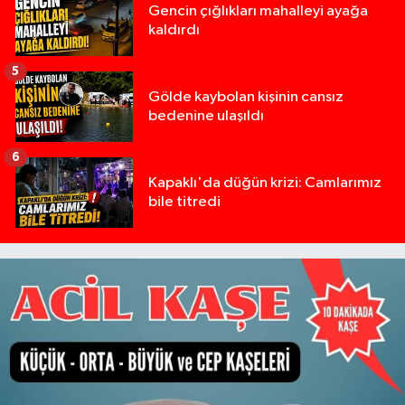
Gencin çığlıkları mahalleyi ayağa
kaldırdı
5
Gölde kaybolan kişinin cansız
bedenine ulaşıldı
6
Kapaklı'da düğün krizi: Camlarımız
bile titredi