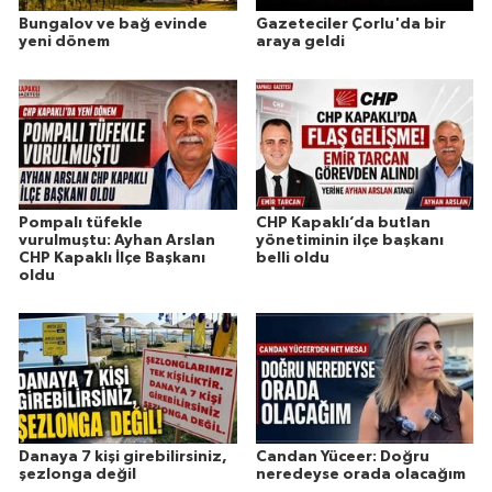
Bungalov ve bağ evinde
Gazeteciler Çorlu'da bir
yeni dönem
araya geldi
Pompalı tüfekle
CHP Kapaklı’da butlan
vurulmuştu: Ayhan Arslan
yönetiminin ilçe başkanı
CHP Kapaklı İlçe Başkanı
belli oldu
oldu
Danaya 7 kişi girebilirsiniz,
Candan Yüceer: Doğru
şezlonga değil
neredeyse orada olacağım