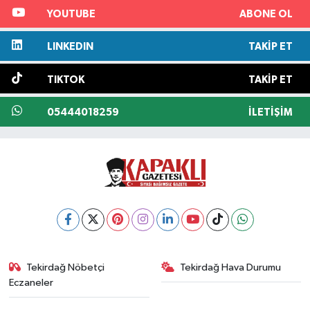
YOUTUBE
ABONE OL
LINKEDIN
TAKIP ET
TIKTOK
TAKIP ET
05444018259
İLETIŞIM
Tekirdağ Nöbetçi
Tekirdağ Hava Durumu
Eczaneler