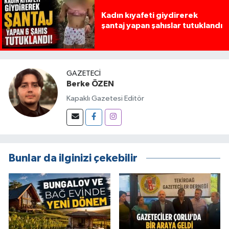
Kadın kıyafeti giydirerek
şantaj yapan şahıslar tutuklandı
GAZETECI
Berke ÖZEN
Kapaklı Gazetesi Editör
Bunlar da ilginizi çekebilir