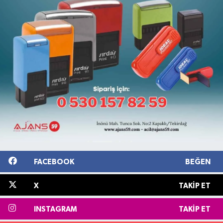
FACEBOOK
BEĞEN
X
TAKIP ET
INSTAGRAM
TAKIP ET