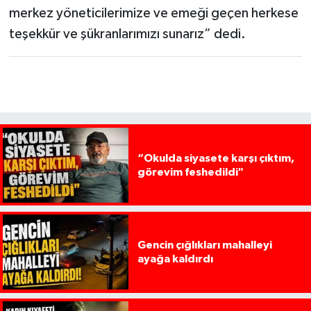
merkez yöneticilerimize ve emeği geçen herkese
teşekkür ve şükranlarımızı sunarız” dedi.
“Okulda siyasete karşı çıktım,
görevim feshedildi"
Gencin çığlıkları mahalleyi
ayağa kaldırdı