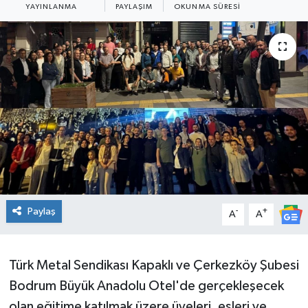
YAYINLANMA
PAYLAŞIM
OKUNMA SÜRESI
Ekonomi
Sağlık
Teknoloji
Yaşam
Paylaş
-
+
A
A
Türk Metal Sendikası Kapaklı ve Çerkezköy Şubesi
Bodrum Büyük Anadolu Otel'de gerçekleşecek
olan eğitime katılmak üzere üyeleri, eşleri ve