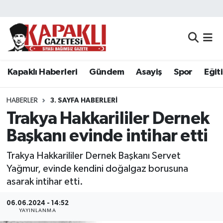
Kapaklı Haberleri
Tekirdağ Nöbetçi Eczaneler
Gündem
Tekirdağ Hava Durumu
Kapaklı Haberleri
Gündem
Asayiş
Spor
Eğit
Asayiş
Tekirdağ Namaz Vakitleri
HABERLER
3. SAYFA HABERLERI
Spor
Tekirdağ Trafik Yoğunluk Haritası
Trakya Hakkarililer Dernek
Başkanı evinde intihar etti
Eğitim
Süper Lig Puan Durumu ve Fikstür
Trakya Hakkarililer Dernek Başkanı Servet
Siyaset
Tüm Manşetler
Yağmur, evinde kendini doğalgaz borusuna
asarak intihar etti.
Resmi Reklamlar
Son Dakika Haberleri
06.06.2024 - 14:52
YAYINLANMA
Tekirdağ
Haber Arşivi