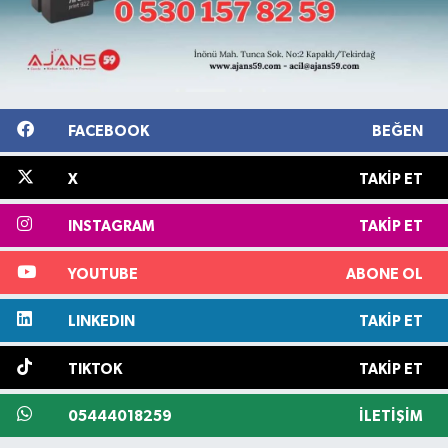
FACEBOOK
BEĞEN
X
TAKIP ET
INSTAGRAM
TAKIP ET
YOUTUBE
ABONE OL
LINKEDIN
TAKIP ET
TIKTOK
TAKIP ET
05444018259
İLETIŞIM