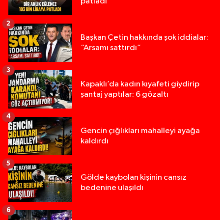
patladı
2
Başkan Çetin hakkında şok iddialar:
“Arsamı sattırdı”
3
Kapaklı’da kadın kıyafeti giydirip
şantaj yaptılar: 6 gözaltı
4
Gencin çığlıkları mahalleyi ayağa
kaldırdı
5
Gölde kaybolan kişinin cansız
bedenine ulaşıldı
6