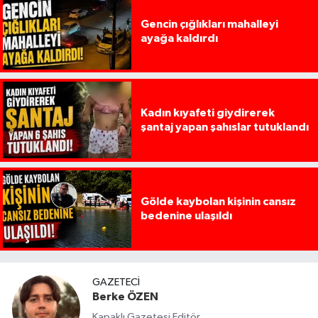
Gencin çığlıkları mahalleyi
ayağa kaldırdı
Kadın kıyafeti giydirerek
şantaj yapan şahıslar tutuklandı
Gölde kaybolan kişinin cansız
bedenine ulaşıldı
GAZETECI
Berke ÖZEN
Kapaklı Gazetesi Editör