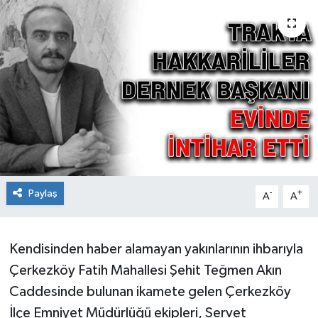
Ekonomi
Sağlık
Teknoloji
Yaşam
Paylaş
-
+
A
A
Kendisinden haber alamayan yakınlarının ihbarıyla
Çerkezköy Fatih Mahallesi Şehit Teğmen Akın
Caddesinde bulunan ikamete gelen Çerkezköy
İlçe Emniyet Müdürlüğü ekipleri, Servet