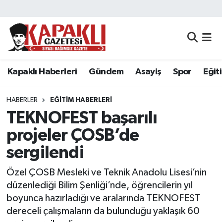
Kapaklı Haberleri
Tekirdağ Nöbetçi Eczaneler
Gündem
Tekirdağ Hava Durumu
Kapaklı Haberleri
Gündem
Asayiş
Spor
Eğit
Asayiş
Tekirdağ Namaz Vakitleri
HABERLER
EĞITIM HABERLERI
Spor
Tekirdağ Trafik Yoğunluk Haritası
TEKNOFEST başarılı
projeler ÇOSB’de
Eğitim
Süper Lig Puan Durumu ve Fikstür
sergilendi
Siyaset
Tüm Manşetler
Özel ÇOSB Mesleki ve Teknik Anadolu Lisesi’nin
düzenlediği Bilim Şenliği’nde, öğrencilerin yıl
Resmi Reklamlar
Son Dakika Haberleri
boyunca hazırladığı ve aralarında TEKNOFEST
dereceli çalışmaların da bulunduğu yaklaşık 60
Tekirdağ
Haber Arşivi