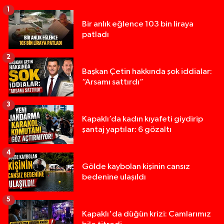
1
Bir anlık eğlence 103 bin liraya
patladı
2
Başkan Çetin hakkında şok iddialar:
“Arsamı sattırdı”
3
Kapaklı’da kadın kıyafeti giydirip
şantaj yaptılar: 6 gözaltı
4
Gölde kaybolan kişinin cansız
bedenine ulaşıldı
5
Kapaklı'da düğün krizi: Camlarımız