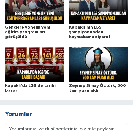
Gençlere yönelik yeni
Kapaklı'nın LGS
eğitim programları
şampiyonundan
görüşüldü
kaymakama ziyaret
Kapaklı’da LGS’de tarihi
Zeynep Simay Öztürk, 500
başarı
tam puan aldı
Yorumlar