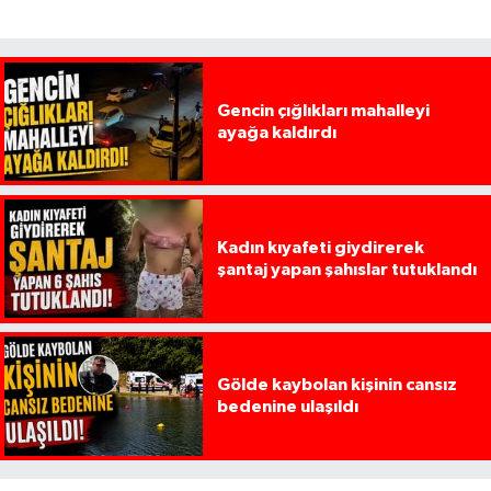
Gencin çığlıkları mahalleyi
ayağa kaldırdı
Kadın kıyafeti giydirerek
şantaj yapan şahıslar tutuklandı
Gölde kaybolan kişinin cansız
bedenine ulaşıldı