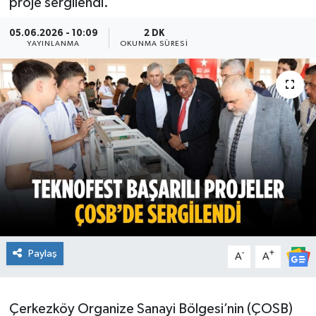
proje sergilendi.
Ekonomi
05.06.2026 - 10:09
2 DK
YAYINLANMA
OKUNMA SÜRESI
Sağlık
Teknoloji
Yaşam
Paylaş
-
+
A
A
Çerkezköy Organize Sanayi Bölgesi’nin (ÇOSB)