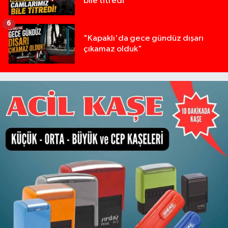
bile titredi
6
"Kapaklı'da gece gündüz dışarı
çıkamaz olduk"