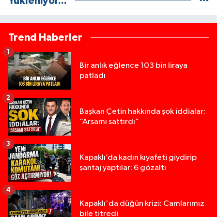
Yükleniyor...
Trend Haberler
1
Bir anlık eğlence 103 bin liraya
patladı
2
Başkan Çetin hakkında şok iddialar:
“Arsamı sattırdı”
3
Kapaklı’da kadın kıyafeti giydirip
şantaj yaptılar: 6 gözaltı
4
Kapaklı'da düğün krizi: Camlarımız
bile titredi