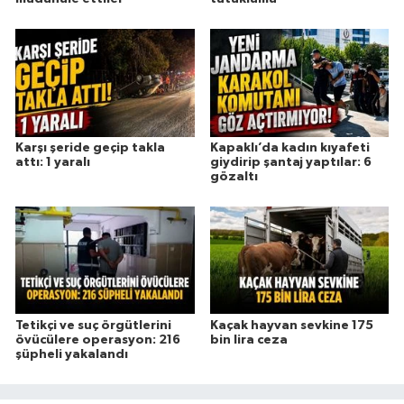
Karşı şeride geçip takla
Kapaklı’da kadın kıyafeti
attı: 1 yaralı
giydirip şantaj yaptılar: 6
gözaltı
Tetikçi ve suç örgütlerini
Kaçak hayvan sevkine 175
övücülere operasyon: 216
bin lira ceza
şüpheli yakalandı