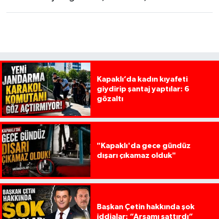
Kapaklı’da kadın kıyafeti
giydirip şantaj yaptılar: 6
gözaltı
"Kapaklı'da gece gündüz
dışarı çıkamaz olduk"
Başkan Çetin hakkında şok
iddialar: “Arsamı sattırdı”