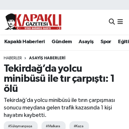
Kapaklı Haberleri
Tekirdağ Nöbetçi Eczaneler
Gündem
Tekirdağ Hava Durumu
Kapaklı Haberleri
Gündem
Asayiş
Spor
Eğit
Asayiş
Tekirdağ Namaz Vakitleri
HABERLER
ASAYIŞ HABERLERI
Spor
Tekirdağ Trafik Yoğunluk Haritası
Tekirdağ’da yolcu
minibüsü ile tır çarpıştı: 1
Eğitim
Süper Lig Puan Durumu ve Fikstür
ölü
Siyaset
Tüm Manşetler
Tekirdağ’da yolcu minibüsü ile tırın çarpışması
sonucu meydana gelen trafik kazasında 1 kişi
Resmi Reklamlar
Son Dakika Haberleri
hayatını kaybetti.
Tekirdağ
Haber Arşivi
#Süleymanpaşa
#Malkara
#Kaza