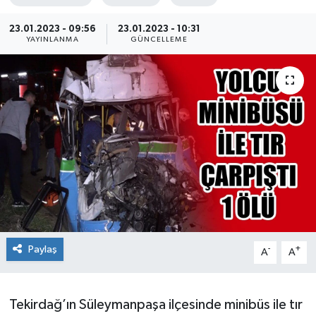
Ekonomi
23.01.2023 - 09:56
23.01.2023 - 10:31
YAYINLANMA
GÜNCELLEME
Sağlık
Teknoloji
Yaşam
Paylaş
-
+
A
A
Tekirdağ’ın Süleymanpaşa ilçesinde minibüs ile tır