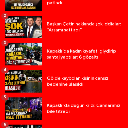
patladı
2
Başkan Çetin hakkında şok iddialar:
“Arsamı sattırdı”
3
Kapaklı’da kadın kıyafeti giydirip
şantaj yaptılar: 6 gözaltı
4
Gölde kaybolan kişinin cansız
bedenine ulaşıldı
5
Kapaklı'da düğün krizi: Camlarımız
bile titredi
6