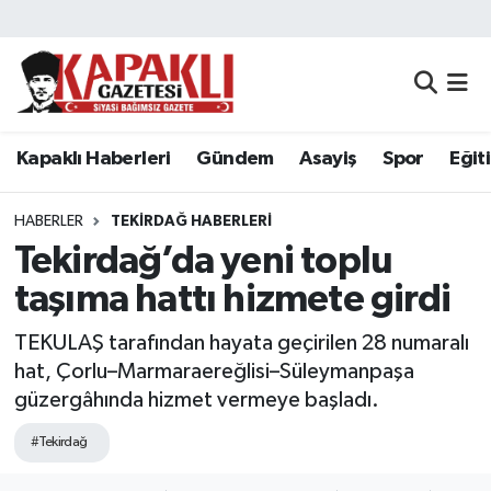
Kapaklı Haberleri
Tekirdağ Nöbetçi Eczaneler
Gündem
Tekirdağ Hava Durumu
Kapaklı Haberleri
Gündem
Asayiş
Spor
Eğit
Asayiş
Tekirdağ Namaz Vakitleri
HABERLER
TEKIRDAĞ HABERLERI
Spor
Tekirdağ Trafik Yoğunluk Haritası
Tekirdağ’da yeni toplu
taşıma hattı hizmete girdi
Eğitim
Süper Lig Puan Durumu ve Fikstür
TEKULAŞ tarafından hayata geçirilen 28 numaralı
Siyaset
Tüm Manşetler
hat, Çorlu–Marmaraereğlisi–Süleymanpaşa
güzergâhında hizmet vermeye başladı.
Resmi Reklamlar
Son Dakika Haberleri
#Tekirdağ
Tekirdağ
Haber Arşivi