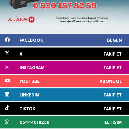
FACEBOOK
BEĞEN
X
TAKIP ET
INSTAGRAM
TAKIP ET
YOUTUBE
ABONE OL
LINKEDIN
TAKIP ET
TIKTOK
TAKIP ET
05444018259
İLETIŞIM