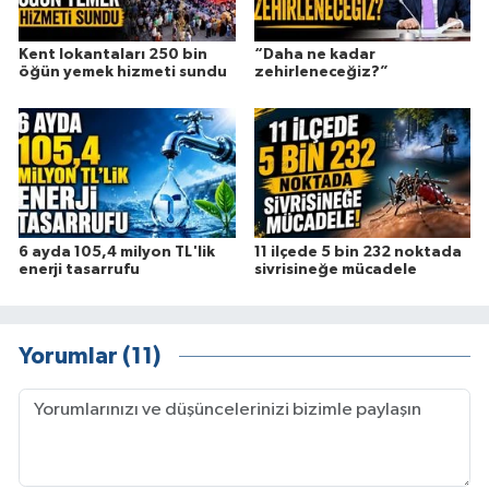
Kent lokantaları 250 bin
“Daha ne kadar
öğün yemek hizmeti sundu
zehirleneceğiz?”
6 ayda 105,4 milyon TL'lik
11 ilçede 5 bin 232 noktada
enerji tasarrufu
sivrisineğe mücadele
Yorumlar (11)