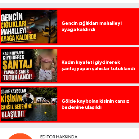
Gencin çığlıkları mahalleyi
ayağa kaldırdı
Kadın kıyafeti giydirerek
şantaj yapan şahıslar tutuklandı
Gölde kaybolan kişinin cansız
bedenine ulaşıldı
EDITÖR HAKKINDA