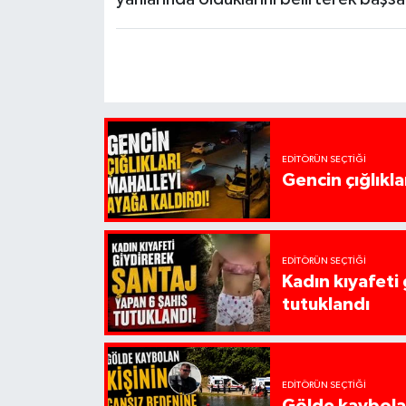
EDITÖRÜN SEÇTIĞI
Gencin çığlıkla
EDITÖRÜN SEÇTIĞI
Kadın kıyafeti
tutuklandı
EDITÖRÜN SEÇTIĞI