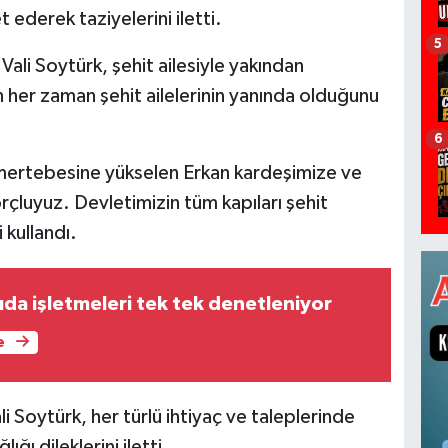
t ederek taziyelerini iletti.
5
ali Soytürk, şehit ailesiyle yakından
tin her zaman şehit ailelerinin yanında olduğunu
6
 mertebesine yükselen Erkan kardeşimize ve
çluyuz. Devletimizin tüm kapıları şehit
 kullandı.
ıda işletmeleri tek tek denetleniyor
e
li Soytürk, her türlü ihtiyaç ve taleplerinde
ığı dileklerini iletti.