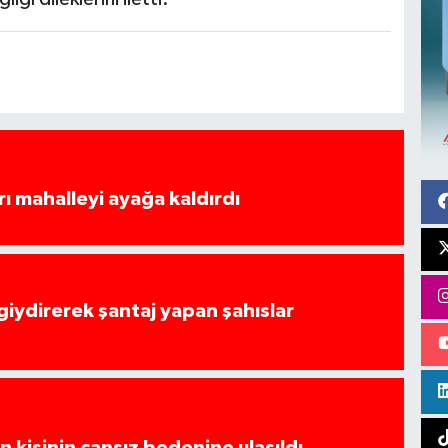
rı mahalleyi ayağa kaldırdı
 giydirerek şantaj yapan şahıslar