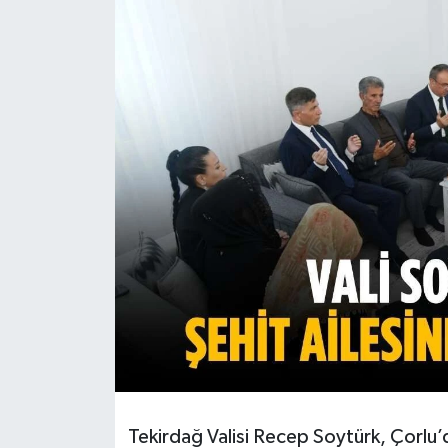
Ekonomi
Sağlık
Teknoloji
Yaşam
Tekirdağ Valisi Recep Soytürk, Çorlu’d