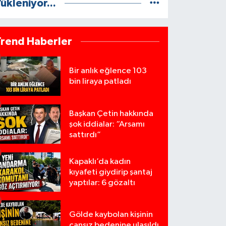
ükleniyor...
Trend Haberler
Bir anlık eğlence 103
bin liraya patladı
Başkan Çetin hakkında
şok iddialar: “Arsamı
sattırdı”
Kapaklı’da kadın
kıyafeti giydirip şantaj
yaptılar: 6 gözaltı
Gölde kaybolan kişinin
cansız bedenine ulaşıldı