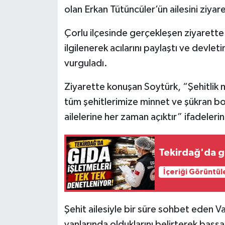
olan Erkan Tütüncüler’ün ailesini ziyare
Çorlu ilçesinde gerçekleşen ziyarette V
ilgilenerek acılarını paylaştı ve devle
vurguladı.
Ziyarette konuşan Soytürk, “Şehitlik
tüm şehitlerimize minnet ve şükran bor
ailelerine her zaman açıktır” ifadelerini
Tekirdağ'da g
İçeriği Görüntül
Şehit ailesiyle bir süre sohbet eden Va
yanlarında olduklarını belirterek başsağl