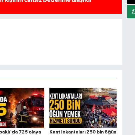
 kişinin cansız bedenine ulaşıldı
paklı'da 725 olaya
Kent lokantaları 250 bin öğün