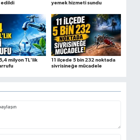
edildi
yemek hizmeti sundu
,4 milyon TL'lik
11 ilçede 5 bin 232 noktada
arrufu
sivrisineğe mücadele