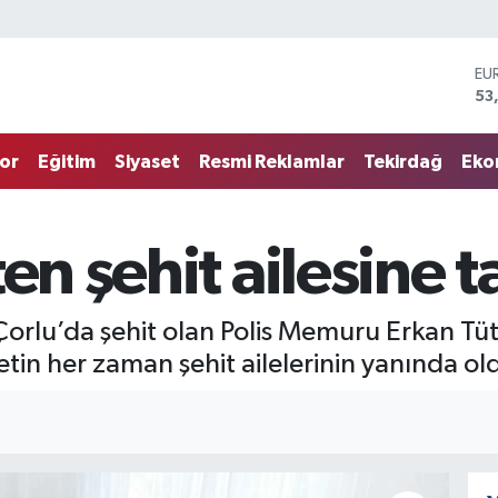
EU
53
ST
61
G.
68
or
Eğitim
Siyaset
Resmi Reklamlar
Tekirdağ
Eko
Bİ
14
BI
79
en şehit ailesine t
DO
45
Çorlu’da şehit olan Polis Memuru Erkan Tütü
vletin her zaman şehit ailelerinin yanında o