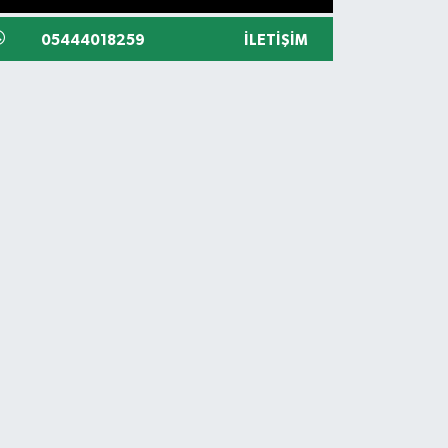
05444018259
İLETIŞIM