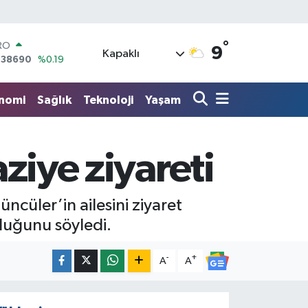
RO
,38690
%0.19
°
9
ERLİN
Kapaklı
,60380
%0.18
ALTIN
62,09000
%0.19
nomi
Sağlık
Teknoloji
Yaşam
ST100
.598,00
%0
TCOIN
.591,74
%-1.82
aziye ziyareti
LAR
,43620
%0.02
ncüler’in ailesini ziyaret
lduğunu söyledi.
-
+
A
A