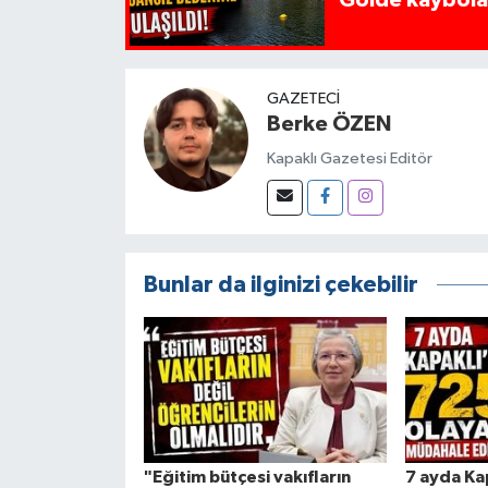
Gölde kaybolan
GAZETECI
Berke ÖZEN
Kapaklı Gazetesi Editör
Bunlar da ilginizi çekebilir
"Eğitim bütçesi vakıfların
7 ayda Ka