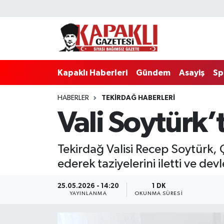
Kapaklı Haberleri
Tekirdağ Nöbetçi Eczaneler
Gündem
Tekirdağ Hava Durumu
Kapaklı Haberleri
Gündem
Asayiş
Sp
Asayiş
Tekirdağ Namaz Vakitleri
HABERLER
TEKIRDAĞ HABERLERI
Vali Soytürk’t
Spor
Tekirdağ Trafik Yoğunluk Haritası
Eğitim
Süper Lig Puan Durumu ve Fikstür
Tekirdağ Valisi Recep Soytürk, 
ederek taziyelerini iletti ve de
Siyaset
Tüm Manşetler
25.05.2026 - 14:20
1 DK
Resmi Reklamlar
Son Dakika Haberleri
YAYINLANMA
OKUNMA SÜRESI
Tekirdağ
Haber Arşivi