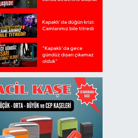
Kapaklı'da düğün krizi:
Camlarımız bile titredi
"Kapaklı'da gece
gündüz dışarı çıkamaz
olduk"