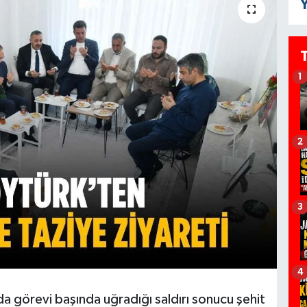
Y
1
2
3
4
a görevi başında uğradığı saldırı sonucu şehit