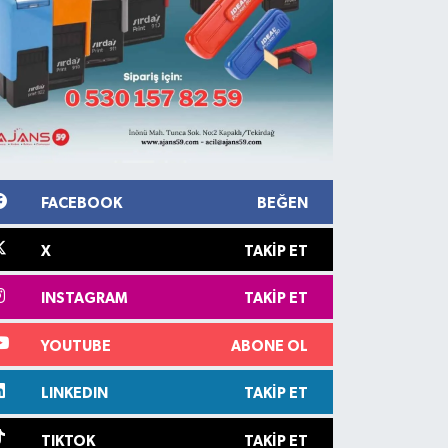
FACEBOOK
BEĞEN
X
TAKIP ET
INSTAGRAM
TAKIP ET
YOUTUBE
ABONE OL
LINKEDIN
TAKIP ET
TIKTOK
TAKIP ET