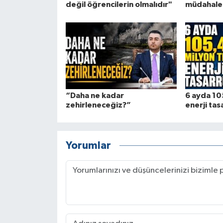
değil öğrencilerin olmalıdır"
müdahale 
“Daha ne kadar
6 ayda 105
zehirleneceğiz?”
enerji tas
Yorumlar