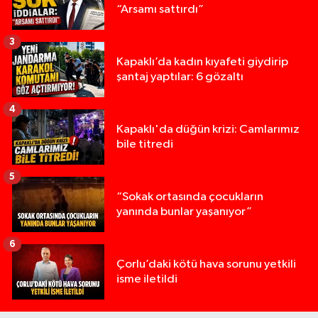
“Arsamı sattırdı”
3
Kapaklı’da kadın kıyafeti giydirip
şantaj yaptılar: 6 gözaltı
4
Kapaklı'da düğün krizi: Camlarımız
bile titredi
5
“Sokak ortasında çocukların
yanında bunlar yaşanıyor”
6
Çorlu’daki kötü hava sorunu yetkili
isme iletildi