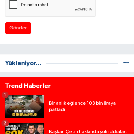
Gönder
Yükleniyor...
Trend Haberler
1
Bir anlık eğlence 103 bin liraya
patladı
2
Başkan Çetin hakkında şok iddialar: