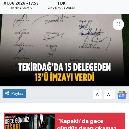
01.06.2026 - 17:53
1 DK
YAYINLANMA
OKUNMA SÜRESI
Ekonomi
Sağlık
Teknoloji
Yaşam
Paylaş
-
+
A
A
"Kapaklı'da gece
gündüz dışarı çıkamaz