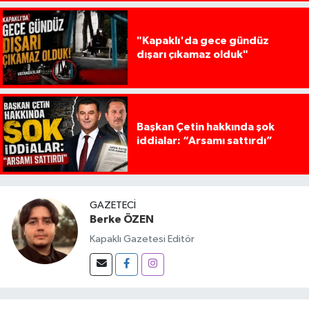
"Kapaklı'da gece gündüz
dışarı çıkamaz olduk"
Başkan Çetin hakkında şok
iddialar: “Arsamı sattırdı”
GAZETECI
Berke ÖZEN
Kapaklı Gazetesi Editör