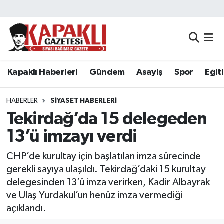
Kapaklı Haberleri
Tekirdağ Nöbetçi Eczaneler
Gündem
Tekirdağ Hava Durumu
Kapaklı Haberleri
Gündem
Asayiş
Spor
Eğit
Asayiş
Tekirdağ Namaz Vakitleri
HABERLER
SIYASET HABERLERI
Spor
Tekirdağ Trafik Yoğunluk Haritası
Tekirdağ’da 15 delegeden
13’ü imzayı verdi
Eğitim
Süper Lig Puan Durumu ve Fikstür
CHP’de kurultay için başlatılan imza sürecinde
Siyaset
Tüm Manşetler
gerekli sayıya ulaşıldı. Tekirdağ’daki 15 kurultay
delegesinden 13’ü imza verirken, Kadir Albayrak
Resmi Reklamlar
Son Dakika Haberleri
ve Ulaş Yurdakul’un henüz imza vermediği
açıklandı.
Tekirdağ
Haber Arşivi