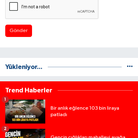
Gönder
Yükleniyor...
Trend Haberler
1
Bir anlık eğlence 103 bin liraya
patladı
2
Gencin çığlıkları mahalleyi ayağa