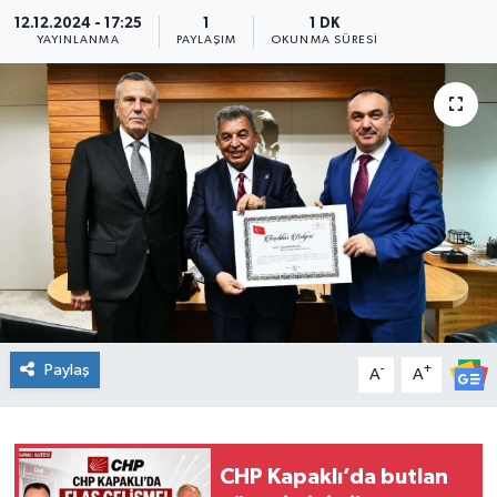
12.12.2024 - 17:25
1
1 DK
Ekonomi
YAYINLANMA
PAYLAŞIM
OKUNMA SÜRESI
Sağlık
Teknoloji
Yaşam
Paylaş
-
+
A
A
CHP Kapaklı’da butlan