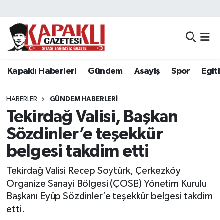
Kapaklı Haberleri
Tekirdağ Nöbetçi Eczaneler
Gündem
Tekirdağ Hava Durumu
Kapaklı Haberleri
Gündem
Asayiş
Spor
Eğit
Asayiş
Tekirdağ Namaz Vakitleri
HABERLER
GÜNDEM HABERLERI
Spor
Tekirdağ Trafik Yoğunluk Haritası
Tekirdağ Valisi, Başkan
Sözdinler’e teşekkür
Eğitim
Süper Lig Puan Durumu ve Fikstür
belgesi takdim etti
Siyaset
Tüm Manşetler
Tekirdağ Valisi Recep Soytürk, Çerkezköy
Organize Sanayi Bölgesi (ÇOSB) Yönetim Kurulu
Resmi Reklamlar
Son Dakika Haberleri
Başkanı Eyüp Sözdinler’e teşekkür belgesi takdim
etti.
Tekirdağ
Haber Arşivi