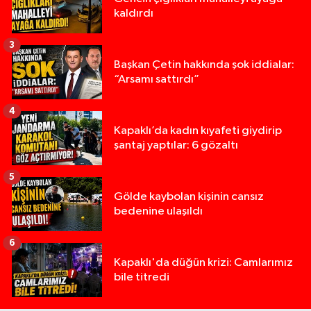
kaldırdı
3
Başkan Çetin hakkında şok iddialar:
“Arsamı sattırdı”
4
Kapaklı’da kadın kıyafeti giydirip
şantaj yaptılar: 6 gözaltı
5
Gölde kaybolan kişinin cansız
bedenine ulaşıldı
6
Kapaklı'da düğün krizi: Camlarımız
bile titredi