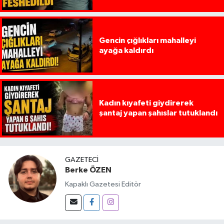
Gencin çığlıkları mahalleyi
ayağa kaldırdı
Kadın kıyafeti giydirerek
şantaj yapan şahıslar tutuklandı
GAZETECI
Berke ÖZEN
Kapaklı Gazetesi Editör