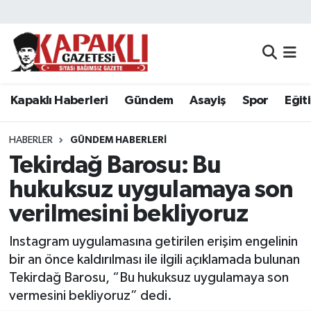
Kapaklı Haberleri
Tekirdağ Nöbetçi Eczaneler
Gündem
Tekirdağ Hava Durumu
Kapaklı Haberleri
Gündem
Asayiş
Spor
Eğit
Asayiş
Tekirdağ Namaz Vakitleri
HABERLER
GÜNDEM HABERLERI
Spor
Tekirdağ Trafik Yoğunluk Haritası
Tekirdağ Barosu: Bu
hukuksuz uygulamaya son
Eğitim
Süper Lig Puan Durumu ve Fikstür
verilmesini bekliyoruz
Siyaset
Tüm Manşetler
Instagram uygulamasına getirilen erişim engelinin
bir an önce kaldırılması ile ilgili açıklamada bulunan
Resmi Reklamlar
Son Dakika Haberleri
Tekirdağ Barosu, “Bu hukuksuz uygulamaya son
vermesini bekliyoruz” dedi.
Tekirdağ
Haber Arşivi