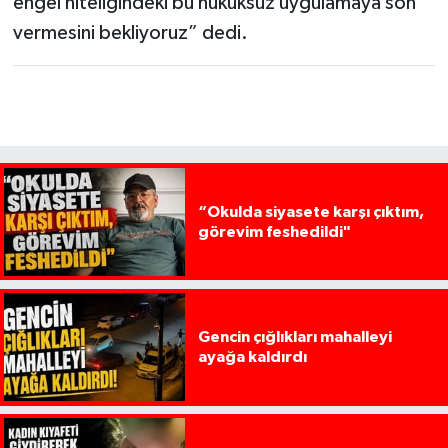
engel niteliğindeki bu hukuksuz uygulamaya son
vermesini bekliyoruz” dedi.
“Okulda siyasete karşı çıktım,
görevim feshedildi"
Gencin çığlıkları mahalleyi
ayağa kaldırdı