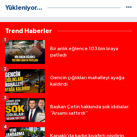
Yükleniyor...
Trend Haberler
1
Bir anlık eğlence 103 bin liraya
patladı
2
Gencin çığlıkları mahalleyi ayağa
kaldırdı
3
Başkan Çetin hakkında şok iddialar:
“Arsamı sattırdı”
4
Kapaklı’da kadın kıyafeti giydirip