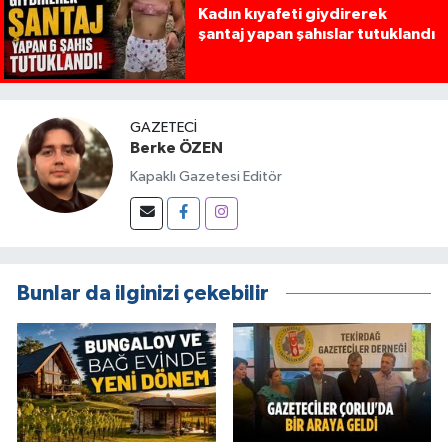
Kadın kıyafeti giydirerek
şantaj yapan şahıslar tutuklandı
GAZETECI
Berke ÖZEN
Kapaklı Gazetesi Editör
Bunlar da ilginizi çekebilir