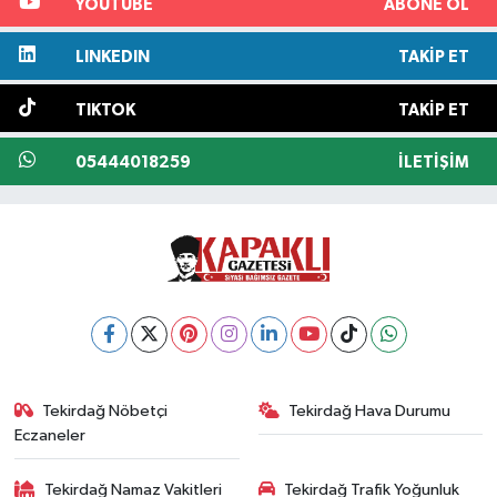
YOUTUBE
ABONE OL
LINKEDIN
TAKIP ET
TIKTOK
TAKIP ET
05444018259
İLETIŞIM
Tekirdağ Nöbetçi
Tekirdağ Hava Durumu
Eczaneler
Tekirdağ Namaz Vakitleri
Tekirdağ Trafik Yoğunluk