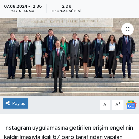
07.08.2024 - 12:36
2 DK
Ekonomi
YAYINLANMA
OKUNMA SÜRESI
Sağlık
Teknoloji
Yaşam
Paylaş
-
+
A
A
Instagram uygulamasına getirilen erişim engelinin
kaldırılmasıyla ilgili 67 baro tarafından yapılan