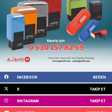
FACEBOOK
BEĞEN
X
TAKIP ET
INSTAGRAM
TAKIP ET