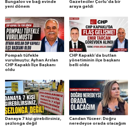
Bungalov ve bağ evinde
Gazeteciler Çorlu'da bir
yeni dönem
araya geldi
Pompalı tüfekle
CHP Kapaklı’da butlan
vurulmuştu: Ayhan Arslan
yönetiminin ilçe başkanı
CHP Kapaklı İlçe Başkanı
belli oldu
oldu
Danaya 7 kişi girebilirsiniz,
Candan Yüceer: Doğru
şezlonga değil
neredeyse orada olacağım