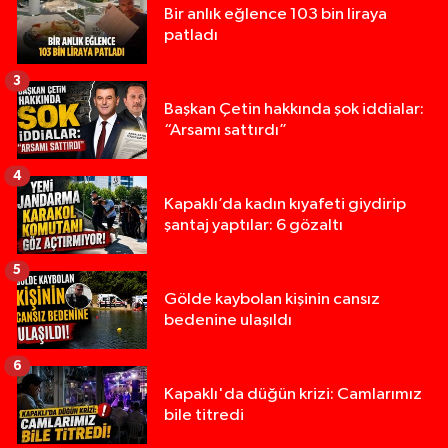
Bir anlık eğlence 103 bin liraya
patladı
3
Başkan Çetin hakkında şok iddialar:
“Arsamı sattırdı”
4
Kapaklı’da kadın kıyafeti giydirip
şantaj yaptılar: 6 gözaltı
5
Gölde kaybolan kişinin cansız
bedenine ulaşıldı
6
Kapaklı'da düğün krizi: Camlarımız
bile titredi