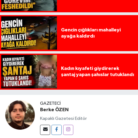
Gencin çığlıkları mahalleyi
ayağa kaldırdı
Kadın kıyafeti giydirerek
şantaj yapan şahıslar tutuklandı
GAZETECI
Berke ÖZEN
Kapaklı Gazetesi Editör