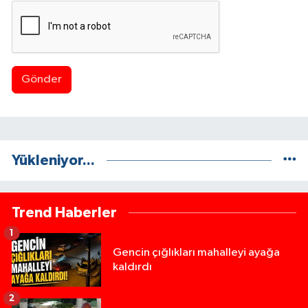
Gönder
Yükleniyor...
Trend Haberler
1
Gencin çığlıkları mahalleyi ayağa
kaldırdı
2