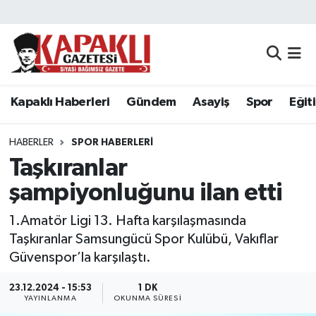
Kapaklı Haberleri
Tekirdağ Nöbetçi Eczaneler
Gündem
Tekirdağ Hava Durumu
Kapaklı Haberleri
Gündem
Asayiş
Spor
Eğit
Asayiş
Tekirdağ Namaz Vakitleri
HABERLER
SPOR HABERLERI
Spor
Tekirdağ Trafik Yoğunluk Haritası
Taşkıranlar
şampiyonluğunu ilan etti
Eğitim
Süper Lig Puan Durumu ve Fikstür
1.Amatör Ligi 13. Hafta karşılaşmasında
Siyaset
Tüm Manşetler
Taşkıranlar Samsungücü Spor Kulübü, Vakıflar
Güvenspor’la karşılaştı.
Resmi Reklamlar
Son Dakika Haberleri
23.12.2024 - 15:53
1 DK
YAYINLANMA
OKUNMA SÜRESI
Tekirdağ
Haber Arşivi