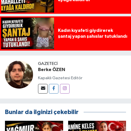
Kadın kıyafeti giydirerek
şantaj yapan şahıslar tutuklandı
GAZETECI
Berke ÖZEN
Kapaklı Gazetesi Editör
Bunlar da ilginizi çekebilir