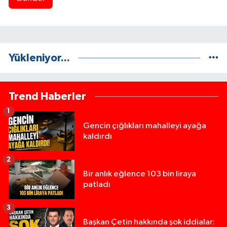
Yükleniyor...
Trend Haberler
1
Gencin çığlıkları mahalleyi ayağa
kaldırdı
2
Bir anlık eğlence 103 bin liraya
patladı
3
Başkan Çetin hakkında şok iddialar: