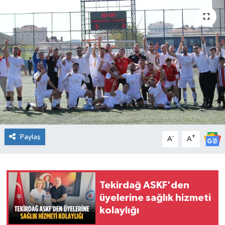
Ekonomi
Sağlık
Teknoloji
Yaşam
Paylaş
-
+
A
A
Tekirdağ ASKF'den
üyelerine sağlık hizmeti
kolaylığı