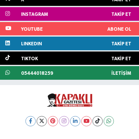
INSTAGRAM
TAKIP ET
YOUTUBE
ABONE OL
LINKEDIN
TAKIP ET
TIKTOK
TAKIP ET
05444018259
İLETIŞIM