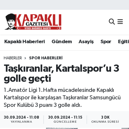
Kapaklı Haberleri
Tekirdağ Nöbetçi Eczaneler
Gündem
Tekirdağ Hava Durumu
Kapaklı Haberleri
Gündem
Asayiş
Spor
Eğit
Asayiş
Tekirdağ Namaz Vakitleri
HABERLER
SPOR HABERLERI
Spor
Tekirdağ Trafik Yoğunluk Haritası
Taşkıranlar, Kartalspor’u 3
golle geçti
Eğitim
Süper Lig Puan Durumu ve Fikstür
1.Amatör Ligi 1.Hafta mücadelesinde Kapaklı
Siyaset
Tüm Manşetler
Kartalspor ile karşılaşan Taşkıranlar Samsungücü
Spor Kulübü 3 puanı 3 golle aldı.
Resmi Reklamlar
Son Dakika Haberleri
30.09.2024 - 11:08
30.09.2024 - 11:15
3 DK
YAYINLANMA
GÜNCELLEME
OKUNMA SÜRESI
Tekirdağ
Haber Arşivi