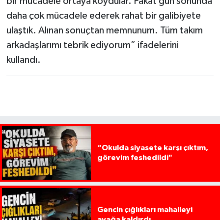
bir mücadele ortaya koydular. Fakat gün sonunda
daha çok mücadele ederek rahat bir galibiyete
ulaştık. Alınan sonuçtan memnunum. Tüm takım
arkadaşlarımı tebrik ediyorum” ifadelerini
kullandı.
“Okulda siyasete karşı çıktım,
görevim feshedildi"
Gencin çığlıkları mahalleyi
ayağa kaldırdı