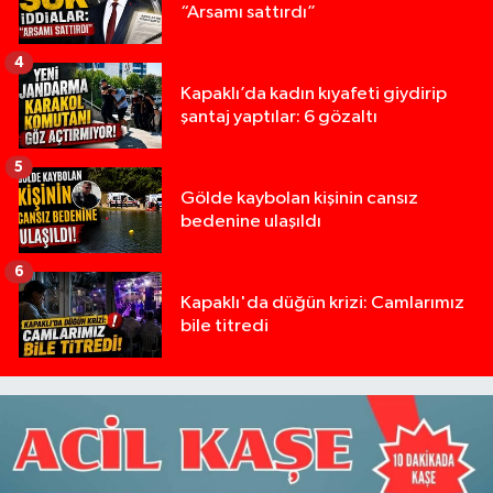
“Arsamı sattırdı”
4
Kapaklı’da kadın kıyafeti giydirip
şantaj yaptılar: 6 gözaltı
5
Gölde kaybolan kişinin cansız
bedenine ulaşıldı
6
Kapaklı'da düğün krizi: Camlarımız
bile titredi