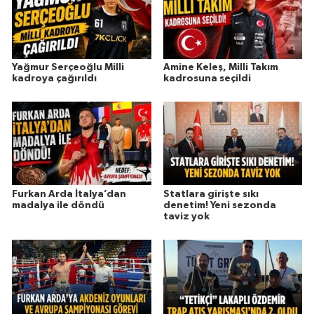
Yağmur Serçeoğlu Milli
Amine Keleş, Milli Takım
kadroya çağırıldı
kadrosuna seçildi
Furkan Arda İtalya’dan
Statlara girişte sıkı
madalya ile döndü
denetim! Yeni sezonda
taviz yok