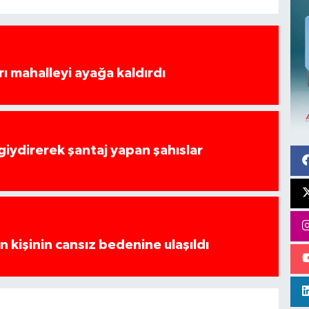
rı mahalleyi ayağa kaldırdı
 giydirerek şantaj yapan şahıslar
 kişinin cansız bedenine ulaşıldı