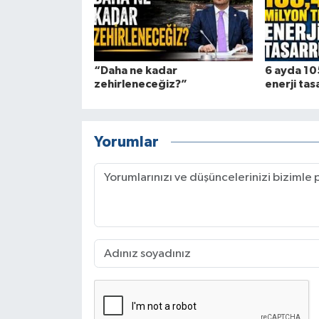
“Daha ne kadar
6 ayda 105
zehirleneceğiz?”
enerji tas
Yorumlar