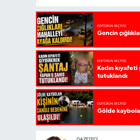
EDITÖRÜN SEÇTIĞI
Gencin çığlıkla
EDITÖRÜN SEÇTIĞI
Kadın kıyafeti
tutuklandı
EDITÖRÜN SEÇTIĞI
Gölde kaybolan
GAZETECI