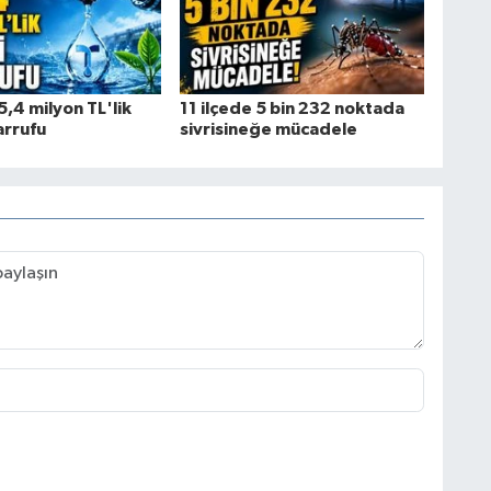
,4 milyon TL'lik
11 ilçede 5 bin 232 noktada
arrufu
sivrisineğe mücadele