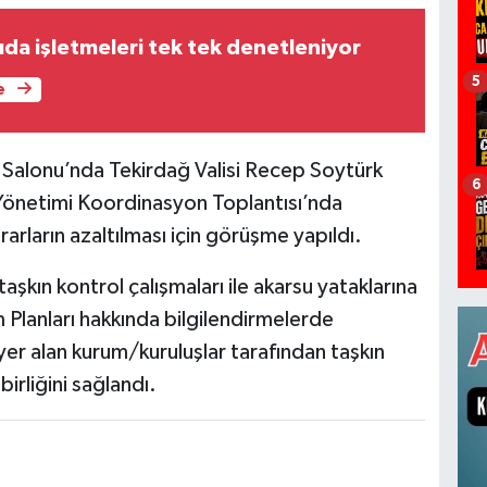
ıda işletmeleri tek tek denetleniyor
5
e
Salonu’nda Tekirdağ Valisi Recep Soytürk
6
 Yönetimi Koordinasyon Toplantısı’nda
ararların azaltılması için görüşme yapıldı.
şkın kontrol çalışmaları ile akarsu yataklarına
 Planları hakkında bilgilendirmelerde
er alan kurum/kuruluşlar tarafından taşkın
rliğini sağlandı.