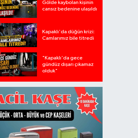
Gölde kaybolan kişinin
cansız bedenine ulaşıldı
Kapaklı'da düğün krizi:
Camlarımız bile titredi
"Kapaklı'da gece
gündüz dışarı çıkamaz
olduk"