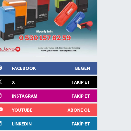
FACEBOOK
BEĞEN
X
TAKIP ET
INSTAGRAM
TAKIP ET
YOUTUBE
ABONE OL
LINKEDIN
TAKIP ET