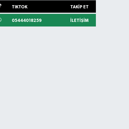
TIKTOK
TAKIP ET
05444018259
İLETIŞIM