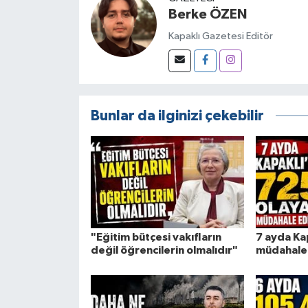
Berke ÖZEN
Kapaklı Gazetesi Editör
Bunlar da ilginizi çekebilir
"Eğitim bütçesi vakıfların
7 ayda Ka
değil öğrencilerin olmalıdır"
müdahale 