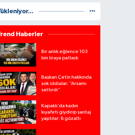
ükleniyor...
Trend Haberler
Bir anlık eğlence 103
bin liraya patladı
Başkan Çetin hakkında
şok iddialar: “Arsamı
sattırdı”
Kapaklı’da kadın
kıyafeti giydirip şantaj
yaptılar: 6 gözaltı