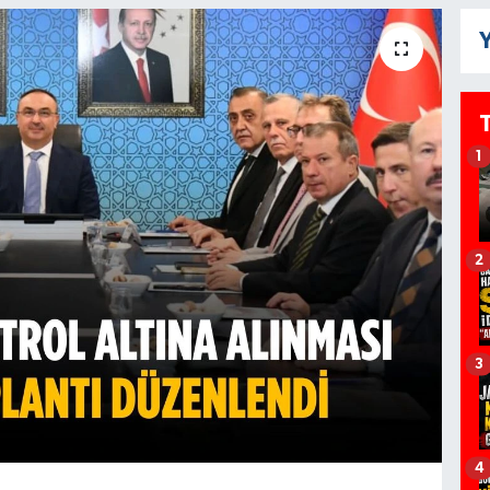
Y
1
2
3
4