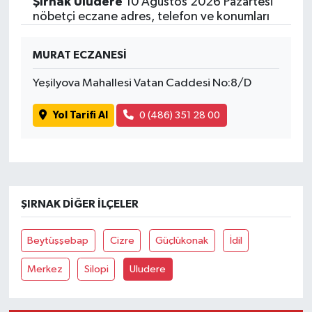
Şırnak Uludere
10 Ağustos 2026 Pazartesi
nöbetçi eczane adres, telefon ve konumları
MURAT ECZANESİ
Yeşilyova Mahallesi Vatan Caddesi No:8/D
Yol Tarifi Al
0 (486) 351 28 00
ŞIRNAK DIĞER İLÇELER
Beytüşşebap
Cizre
Güçlükonak
İdil
Merkez
Silopi
Uludere