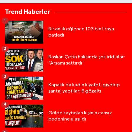
Trend Haberler
1
Bir anlık eğlence 103 bin liraya
patladı
2
Başkan Çetin hakkında şok iddialar:
“Arsamı sattırdı”
3
Kapaklı’da kadın kıyafeti giydirip
şantaj yaptılar: 6 gözaltı
4
Gölde kaybolan kişinin cansız
bedenine ulaşıldı