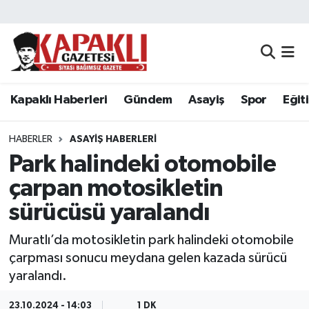
Kapaklı Haberleri
Tekirdağ Nöbetçi Eczaneler
Gündem
Tekirdağ Hava Durumu
Kapaklı Haberleri
Gündem
Asayiş
Spor
Eğit
Asayiş
Tekirdağ Namaz Vakitleri
HABERLER
ASAYIŞ HABERLERI
Spor
Tekirdağ Trafik Yoğunluk Haritası
Park halindeki otomobile
çarpan motosikletin
Eğitim
Süper Lig Puan Durumu ve Fikstür
sürücüsü yaralandı
Siyaset
Tüm Manşetler
Muratlı’da motosikletin park halindeki otomobile
çarpması sonucu meydana gelen kazada sürücü
Resmi Reklamlar
Son Dakika Haberleri
yaralandı.
Tekirdağ
Haber Arşivi
23.10.2024 - 14:03
1 DK