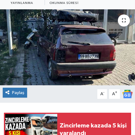
YAYINLANMA
OKUNMA SÜRESI
Ekonomi
Sağlık
Teknoloji
Yaşam
Paylaş
-
+
A
A
Zincirleme kazada 5 kişi
yaralandı