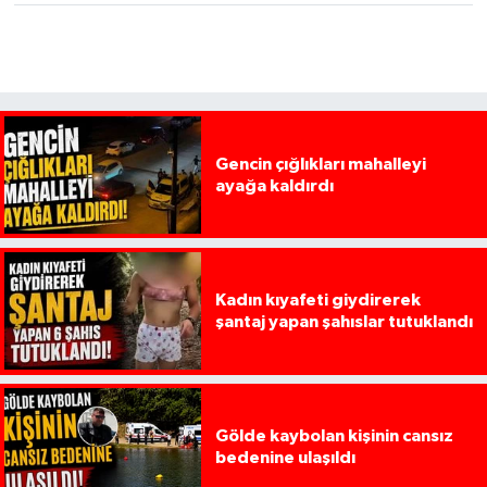
Gencin çığlıkları mahalleyi
ayağa kaldırdı
Kadın kıyafeti giydirerek
şantaj yapan şahıslar tutuklandı
Gölde kaybolan kişinin cansız
bedenine ulaşıldı