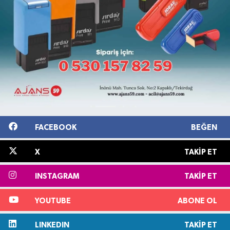
FACEBOOK
BEĞEN
X
TAKIP ET
INSTAGRAM
TAKIP ET
YOUTUBE
ABONE OL
LINKEDIN
TAKIP ET