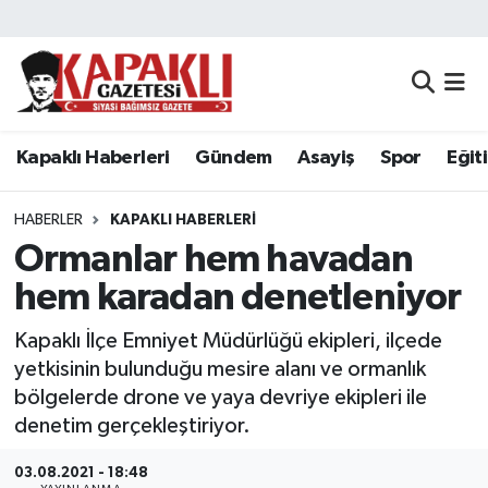
Kapaklı Haberleri
Tekirdağ Nöbetçi Eczaneler
Gündem
Tekirdağ Hava Durumu
Kapaklı Haberleri
Gündem
Asayiş
Spor
Eğit
Asayiş
Tekirdağ Namaz Vakitleri
HABERLER
KAPAKLI HABERLERI
Spor
Tekirdağ Trafik Yoğunluk Haritası
Ormanlar hem havadan
hem karadan denetleniyor
Eğitim
Süper Lig Puan Durumu ve Fikstür
Kapaklı İlçe Emniyet Müdürlüğü ekipleri, ilçede
Siyaset
Tüm Manşetler
yetkisinin bulunduğu mesire alanı ve ormanlık
bölgelerde drone ve yaya devriye ekipleri ile
Resmi Reklamlar
Son Dakika Haberleri
denetim gerçekleştiriyor.
Tekirdağ
Haber Arşivi
03.08.2021 - 18:48