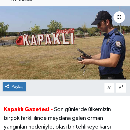
YAYINLANMA
Ekonomi
Sağlık
Teknoloji
Yaşam
Paylaş
-
+
A
A
Kapaklı Gazetesi -
Son günlerde ülkemizin
birçok farklı ilinde meydana gelen orman
yangınları nedeniyle, olası bir tehlikeye karşı