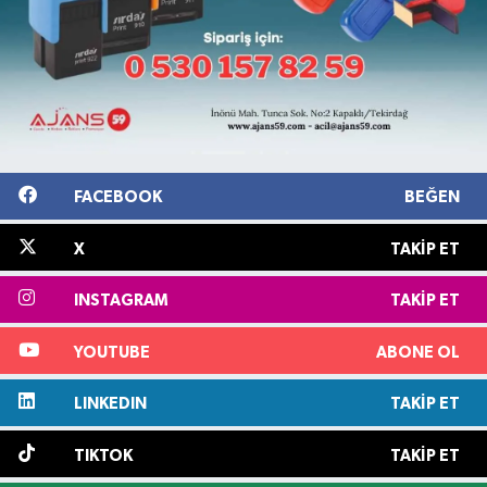
FACEBOOK
BEĞEN
X
TAKIP ET
INSTAGRAM
TAKIP ET
YOUTUBE
ABONE OL
LINKEDIN
TAKIP ET
TIKTOK
TAKIP ET