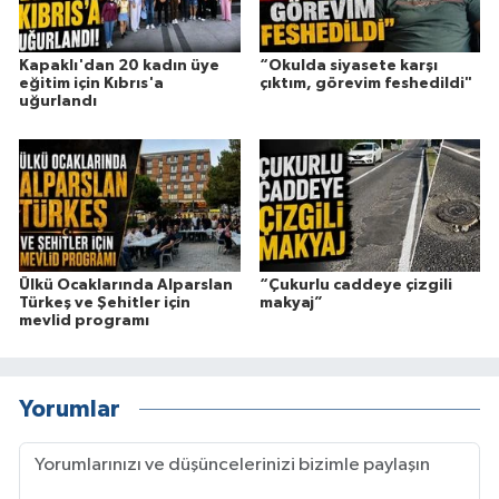
Kapaklı'dan 20 kadın üye
“Okulda siyasete karşı
eğitim için Kıbrıs'a
çıktım, görevim feshedildi"
uğurlandı
Ülkü Ocaklarında Alparslan
“Çukurlu caddeye çizgili
Türkeş ve Şehitler için
makyaj”
mevlid programı
Yorumlar