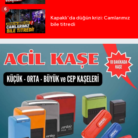
6
Kapaklı'da düğün krizi: Camlarımız
bile titredi