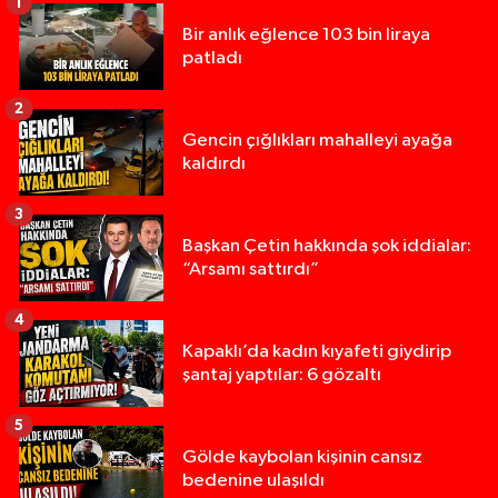
1
Bir anlık eğlence 103 bin liraya
patladı
2
Gencin çığlıkları mahalleyi ayağa
kaldırdı
3
Başkan Çetin hakkında şok iddialar:
“Arsamı sattırdı”
4
Kapaklı’da kadın kıyafeti giydirip
şantaj yaptılar: 6 gözaltı
5
Gölde kaybolan kişinin cansız
bedenine ulaşıldı