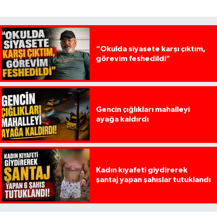
“Okulda siyasete karşı çıktım,
görevim feshedildi"
Gencin çığlıkları mahalleyi
ayağa kaldırdı
Kadın kıyafeti giydirerek
şantaj yapan şahıslar tutuklandı